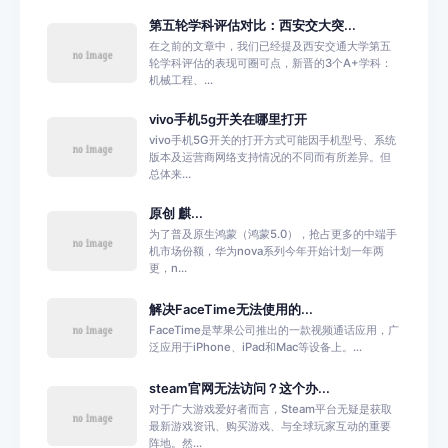
第五轮学科评估对比：西安交大突...
在之前的文章中，我们已经提及西安交通大学第五
轮学科评估的表现可圈可点，新晋的3个A+学科：
机械工程、...
vivo手机5g开关在哪里打开
vivo手机5G开关的打开方式可能因手机型号、系统
版本及运营商网络支持情况的不同而有所差异。但
总体来...
原创 麒...
为了普及原生鸿蒙（鸿蒙5.0），抢占更多的中端手
机市场份额，华为nova系列今年开始计划一年两
更，n...
解决FaceTime无法使用的...
FaceTime是苹果公司推出的一款视频通话应用，广
泛应用于iPhone、iPad和Mac等设备上。...
steam官网无法访问？这个办...
对于广大游戏爱好者而言，Steam平台无疑是获取
最新游戏资讯、购买游戏、与全球玩家互动的重要
阵地。然...