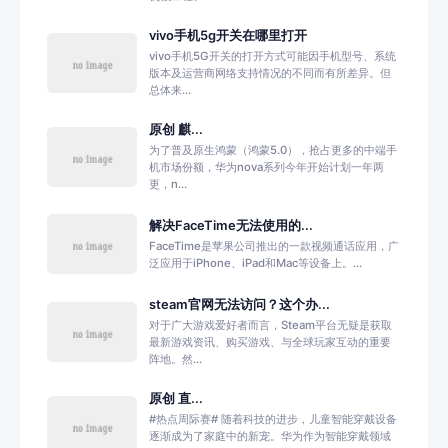
vivo手机5g开关在哪里打开
vivo手机5G开关的打开方式可能因手机型号、系统
版本及运营商网络支持情况的不同而有所差异。但
总体来...
原创 麒...
为了普及原生鸿蒙（鸿蒙5.0），抢占更多的中端手
机市场份额，华为nova系列今年开始计划一年两
更，n...
解决FaceTime无法使用的...
FaceTime是苹果公司推出的一款视频通话应用，广
泛应用于iPhone、iPad和Mac等设备上。...
steam官网无法访问？这个办...
对于广大游戏爱好者而言，Steam平台无疑是获取
最新游戏资讯、购买游戏、与全球玩家互动的重要
阵地。然...
原创 直...
#热点周际赛# 随着科技的进步，儿童智能穿戴设备
逐渐成为了家庭中的新宠。华为作为智能穿戴领域