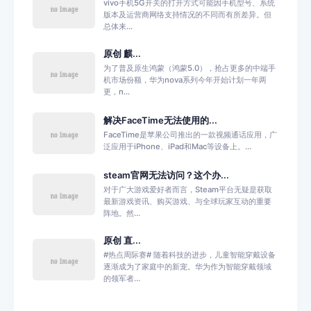
vivo手机5G开关的打开方式可能因手机型号、系统
版本及运营商网络支持情况的不同而有所差异。但
总体来...
原创 麒...
为了普及原生鸿蒙（鸿蒙5.0），抢占更多的中端手
机市场份额，华为nova系列今年开始计划一年两
更，n...
解决FaceTime无法使用的...
FaceTime是苹果公司推出的一款视频通话应用，广
泛应用于iPhone、iPad和Mac等设备上。...
steam官网无法访问？这个办...
对于广大游戏爱好者而言，Steam平台无疑是获取
最新游戏资讯、购买游戏、与全球玩家互动的重要
阵地。然...
原创 直...
#热点周际赛# 随着科技的进步，儿童智能穿戴设备
逐渐成为了家庭中的新宠。华为作为智能穿戴领域
的领军者...