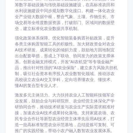
筹数字基础设施与传统基础设施建设，在高标准农田和
水利设施建设中同步规划数字化接口。构建一体化农业
全产业链大数据中枢，整合气象、土壤、作物生长、市
场交易等全维度数据资源，打破部门、区域间的数据壁
垒，建立标准化农业数据共享机制。
强化政策体系保障。优化智能装备购置补贴政策，提升
各类主体购置智能工具的积极性。加大财政资金对农业
AI技术研发、成果转化的倾斜力度，鼓励地方因地制宜
出台配套举措，形成上下联动、协同发力的政策支撑体
系。创新金融支持模式，开发“AI农机贷”等专项金融产
品，推出针对性强的“AI农业保险”，建立多方风险共担机
制，吸引社会资本有序投入农业数智化领域。推动涉农
高校设立农业AI交叉学科，定向培养懂农业、懂技术、
懂AI的复合型专业人才。
激发多元主体活力。大力扶持农业人工智能科技领军企
业发展，鼓励企业与科研院所、农业经营主体深化产学
研协同合作，推动技术研发与农业生产实际需求精准对
接，加速农业AI技术成果转化落地。支持家庭农场、农
民专业合作社等新型农业经营主体率先应用AI技术，打
造一批高标准智慧农业示范基地，总结提炼可复制、可
推广的实践经验，带动小农户融入数智农业发展体系。