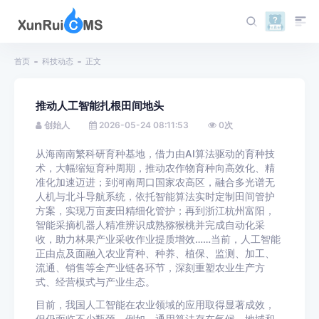
首页
科技动态
正文
推动人工智能扎根田间地头
创始人
2026-05-24 08:11:53
0
次
从海南南繁科研育种基地，借力由AI算法驱动的育种技
术，大幅缩短育种周期，推动农作物育种向高效化、精
准化加速迈进；到河南周口国家农高区，融合多光谱无
人机与北斗导航系统，依托智能算法实时定制田间管护
方案，实现万亩麦田精细化管护；再到浙江杭州富阳，
智能采摘机器人精准辨识成熟猕猴桃并完成自动化采
收，助力林果产业采收作业提质增效……当前，人工智能
正由点及面融入农业育种、种养、植保、监测、加工、
流通、销售等全产业链各环节，深刻重塑农业生产方
式、经营模式与产业生态。
目前，我国人工智能在农业领域的应用取得显著成效，