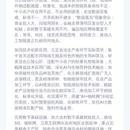
但仍面临不少瓶颈。例如，通用算法存在气候、地域和
作物适配难题，轻量化、低成本的智能装备供给不足，
中小农户存在用不起、不会用的困境；农业数据采集
难、标准不一、共享机制不健全，“数据孤岛”现象突出；
资金投入大、回报周期长，金融支撑薄弱且复合型人才
短缺；农村数字基建布局不均、偏远地区网络覆盖不
足；等等。对此，须坚持系统思维，协同发力，推动人
工智能真正扎根田间地头。
加强技术创新应用。立足农业生产各环节实际需求，集
中攻关适配不同地域主粮及特色作物的专用AI算法，研
发适合丘陵山区、适配中小农户的轻量化智能装备，大
幅降低技术应用门槛。深化AI与生物育种技术融合，加
快突破性优良品种选育推广。在主粮领域扩面推广无人
农场模式，普及精准耕种、智能植保等技术。在农产品
加工环节，以AI视觉识别、智能感知等技术创新，赋能
农产品智能分选与自动化精深加工，推动加工环节精细
化、标准化升级。在流通环节，搭建“AI+物联网”冷链监
控系统，实时预警损耗风险。在销售环节，依托AI大数
据精准匹配产销、预判市场走势。
完善数字基础设施。加大农村数字基建财政投入，推动
5G、物联网、卫星互联网向农村地区全面延伸，重点完
善粮食主产区、特色农业带及偏远乡村的网络设施；统