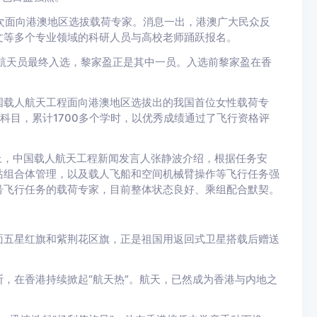
首次面向港澳地区选拔载荷专家。消息一出，港澳广大民众反
文等多个专业领域的科研人员与高校老师踊跃报名。
备航天员最终入选，黎家盈正是其中一员。入选前黎家盈在香
国载人航天工程面向港澳地区选拔出的我国首位女性载荷专
练科目，累计1700多个学时，以优秀成绩通过了飞行资格评
上，中国载人航天工程新闻发言人张静波介绍，根据任务安
站组合体管理，以及载人飞船和空间机械臂操作等飞行任务强
号飞行任务的载荷专家，目前整体状态良好、乘组配合默契。
面五星红旗和紫荆花区旗，正是祖国用返回式卫星搭载后赠送
，在香港持续掀起“航天热”。航天，已然成为香港与内地之