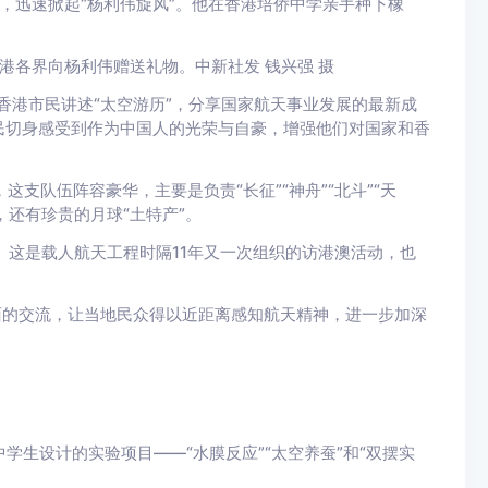
，迅速掀起“杨利伟旋风”。他在香港培侨中学亲手种下橡
港各界向杨利伟赠送礼物。中新社发 钱兴强 摄
向香港市民讲述“太空游历”，分享国家航天事业发展的最新成
民切身感受到作为中国人的光荣与自豪，增强他们对国家和香
这支队伍阵容豪华，主要是负责“长征”“神舟”“北斗”“天
，还有珍贵的月球“土特产”。
。这是载人航天工程时隔11年又一次组织的访港澳活动，也
面的交流，让当地民众得以近距离感知航天精神，进一步加深
学生设计的实验项目——“水膜反应”“太空养蚕”和“双摆实