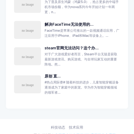
为了普及原生鸿蒙（鸿蒙5.0），抢占更多的中端手
机市场份额，华为nova系列今年开始计划一年两
更，n...
解决FaceTime无法使用的...
FaceTime是苹果公司推出的一款视频通话应用，广
泛应用于iPhone、iPad和Mac等设备上。...
steam官网无法访问？这个办...
对于广大游戏爱好者而言，Steam平台无疑是获取
最新游戏资讯、购买游戏、与全球玩家互动的重要
阵地。然...
原创 直...
#热点周际赛# 随着科技的进步，儿童智能穿戴设备
逐渐成为了家庭中的新宠。华为作为智能穿戴领域
的领军者...
科技动态
技术应用