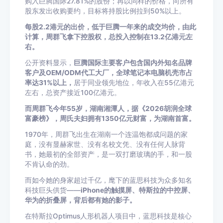
购入巨腾国际27.81%的股份；再以同样的价格，向所有
股东发出收购要约，目标将持股比例拉到50%以上。
每股2.2港元的出价，低于巨腾一年来的成交均价，由此
计算，周群飞拿下控股权，总投入控制在13.2亿港元左
右。
公开资料显示，
巨腾国际主要客户包含国内外知名品牌
客户及OEM/ODM代工大厂，全球笔记本电脑机壳市占
率达31%以上，
居于同业领先地位，年收入在55亿港元
左右，总资产接近100亿港元。
而周群飞今年55岁，湖南湘潭人，据《2026胡润全球
富豪榜》，周氏夫妇拥有1350亿元财富，为湖南首富。
1970年，周群飞出生在湖南一个连温饱都成问题的家
庭，没有显赫家世、没有名校文凭、没有任何人脉背
书，她最初的全部资产，是一双打磨玻璃的手，和一股
不肯认命的劲。
而如今她的身家超过千亿，麾下的蓝思科技为众多知名
科技巨头供货——
iPhone的触摸屏、特斯拉的中控屏、
华为的折叠屏，背后都有她的影子。
在特斯拉Optimus人形机器人项目中，蓝思科技是核心