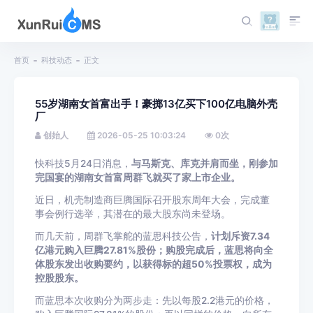
首页
科技动态
正文
55岁湖南女首富出手！豪掷13亿买下100亿电脑外壳
厂
创始人
2026-05-25 10:03:24
0
次
快科技5月24日消息，
与马斯克、库克并肩而坐，刚参加
完国宴的湖南女首富周群飞就买了家上市企业。
近日，机壳制造商巨腾国际召开股东周年大会，完成董
事会例行选举，其潜在的最大股东尚未登场。
而几天前，周群飞掌舵的蓝思科技公告，
计划斥资7.34
亿港元购入巨腾27.81%股份；购股完成后，蓝思将向全
体股东发出收购要约，以获得标的超50%投票权，成为
控股股东。
而蓝思本次收购分为两步走：先以每股2.2港元的价格，