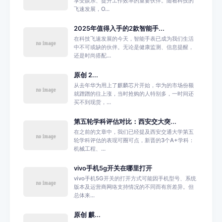
享受娱乐、提升工作效率的重要伙伴。随着科技的
飞速发展，O...
2025年值得入手的2款智能手...
在科技飞速发展的今天，智能手表已成为我们生活
中不可或缺的伙伴。无论是健康监测、信息提醒，
还是时尚搭配...
原创 2...
从去年华为用上了麒麟芯片开始，华为的市场份额
就蹭蹭的往上涨，当时抢购的人特别多，一时间还
买不到现货，...
第五轮学科评估对比：西安交大突...
在之前的文章中，我们已经提及西安交通大学第五
轮学科评估的表现可圈可点，新晋的3个A+学科：
机械工程、...
vivo手机5g开关在哪里打开
vivo手机5G开关的打开方式可能因手机型号、系统
版本及运营商网络支持情况的不同而有所差异。但
总体来...
原创 麒...