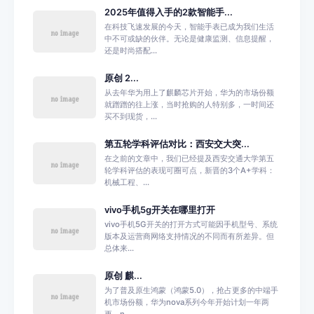
2025年值得入手的2款智能手...
在科技飞速发展的今天，智能手表已成为我们生活
中不可或缺的伙伴。无论是健康监测、信息提醒，
还是时尚搭配...
原创 2...
从去年华为用上了麒麟芯片开始，华为的市场份额
就蹭蹭的往上涨，当时抢购的人特别多，一时间还
买不到现货，...
第五轮学科评估对比：西安交大突...
在之前的文章中，我们已经提及西安交通大学第五
轮学科评估的表现可圈可点，新晋的3个A+学科：
机械工程、...
vivo手机5g开关在哪里打开
vivo手机5G开关的打开方式可能因手机型号、系统
版本及运营商网络支持情况的不同而有所差异。但
总体来...
原创 麒...
为了普及原生鸿蒙（鸿蒙5.0），抢占更多的中端手
机市场份额，华为nova系列今年开始计划一年两