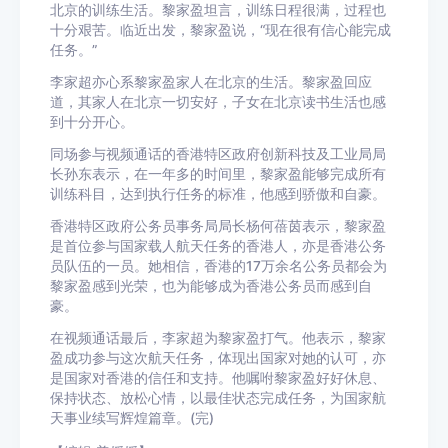
北京的训练生活。黎家盈坦言，训练日程很满，过程也
十分艰苦。临近出发，黎家盈说，“现在很有信心能完成
任务。”
李家超亦心系黎家盈家人在北京的生活。黎家盈回应
道，其家人在北京一切安好，子女在北京读书生活也感
到十分开心。
同场参与视频通话的香港特区政府创新科技及工业局局
长孙东表示，在一年多的时间里，黎家盈能够完成所有
训练科目，达到执行任务的标准，他感到骄傲和自豪。
香港特区政府公务员事务局局长杨何蓓茵表示，黎家盈
是首位参与国家载人航天任务的香港人，亦是香港公务
员队伍的一员。她相信，香港的17万余名公务员都会为
黎家盈感到光荣，也为能够成为香港公务员而感到自
豪。
在视频通话最后，李家超为黎家盈打气。他表示，黎家
盈成功参与这次航天任务，体现出国家对她的认可，亦
是国家对香港的信任和支持。他嘱咐黎家盈好好休息、
保持状态、放松心情，以最佳状态完成任务，为国家航
天事业续写辉煌篇章。(完)