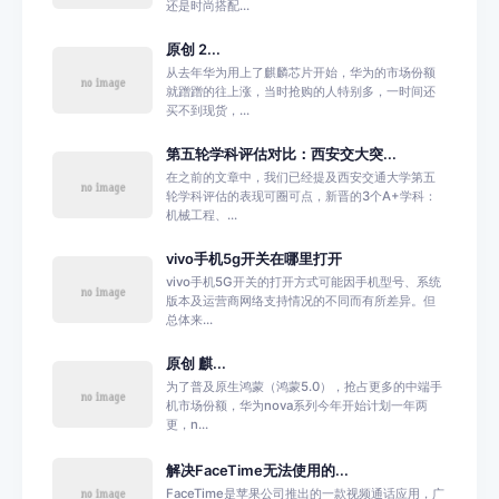
还是时尚搭配...
原创 2...
从去年华为用上了麒麟芯片开始，华为的市场份额
就蹭蹭的往上涨，当时抢购的人特别多，一时间还
买不到现货，...
第五轮学科评估对比：西安交大突...
在之前的文章中，我们已经提及西安交通大学第五
轮学科评估的表现可圈可点，新晋的3个A+学科：
机械工程、...
vivo手机5g开关在哪里打开
vivo手机5G开关的打开方式可能因手机型号、系统
版本及运营商网络支持情况的不同而有所差异。但
总体来...
原创 麒...
为了普及原生鸿蒙（鸿蒙5.0），抢占更多的中端手
机市场份额，华为nova系列今年开始计划一年两
更，n...
解决FaceTime无法使用的...
FaceTime是苹果公司推出的一款视频通话应用，广