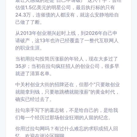
最让人感慨的还是“自己申请破产”这六个字：曾经
估值1.5亿美元的明星公司，最后执行标的只有
24.3万，连催债的人都没有，就这么安静地给自
己做了了断。
从2013年创业潮兴起时上线，到2026年自己申
请破产，这13年也许已经覆盖了一整代互联网人
的职业生涯。
当初用拉勾投简历涨薪的年轻人，现在大多过了
35岁；当初在拉勾疯狂招人的创业公司，很多早
就进了清算名单。
中关村创业大街的招牌还在，但那个
“只要敢创业
就能拿到钱，只要敢跳槽就能涨薪”的黄金时代，
确实已经过去了。
拉勾亲手写下的墓志铭，不是给自己的，是给我
们每一个经历过那场创业狂潮的人留的纪念。
你用过拉勾网吗？有过什么难忘的求职或招人回
忆，欢迎在评论区聊聊。