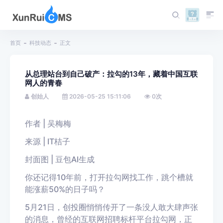
首页
科技动态
正文
从总理站台到自己破产：拉勾的13年，藏着中国互联
网人的青春
创始人
2026-05-25 15:11:06
0
次
作者 |
吴梅梅
来源 | IT桔子
封面图 | 豆包AI生成
你还记得10年前，打开拉勾网找工作，跳个槽就
能涨薪50%的日子吗？
5月21日，创投圈悄悄传开了一条没人敢大肆声张
的消息，曾经的互联网招聘标杆平台拉勾网，正