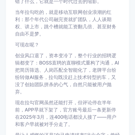
错了什么，它就是一个时代过去的缩影。
当年拉勾吃的，就是移动互联网创业浪潮的红
利：那个年代公司融完资就扩团队，人人谈期
权、讲上市，跳个槽就能工资翻几倍、甚至财务
自由不是梦。
可现在呢？
创业风口退了，资本变冷了，整个行业的招聘逻
辑都变了：BOSS直聘的直聊模式重构了沟通，AI
把简历筛选、人岗匹配全智能化了，老牌平台纷
纷转做AI服务，拉勾既没赶上技术转型的车，又
没了创始团队拼杀的心气，自然只能被用户抛
弃。
现在拉勾官网虽然还能打开，但评论停在半年
前，APP早就下架了，官方账号最后一条更新停
在2025年3月，连400电话都没人接了——用户
和客户早就被对手分走了。