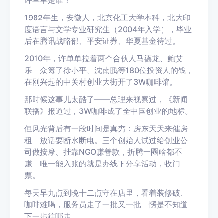
许单单是谁？
1982年生，安徽人，北京化工大学本科，北大印
度语言与文学专业研究生（2004年入学），毕业
后在腾讯战略部、平安证券、华夏基金待过。
2010年，许单单拉着两个合伙人马德龙、鲍艾
乐，众筹了徐小平、沈南鹏等180位投资人的钱，
在刚兴起的中关村创业大街开了3W咖啡馆。
那时候这事儿太酷了——总理来视察过，《新闻
联播》报道过，3W咖啡成了全中国创业的地标。
但风光背后有一段时间是真穷：房东天天来催房
租，放话要断水断电。三个创始人试过给创业公
司做按摩、挂靠NGO赚善款，折腾一圈啥都不
赚，唯一能入账的就是办线下分享活动，收门
票。
每天早九点到晚十二点守在店里，看着装修破、
咖啡难喝，服务员走了一批又一批，愣是不知道
下一步往哪走。