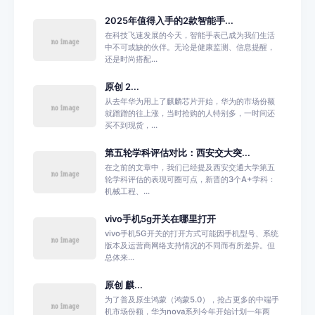
2025年值得入手的2款智能手...
在科技飞速发展的今天，智能手表已成为我们生活
中不可或缺的伙伴。无论是健康监测、信息提醒，
还是时尚搭配...
原创 2...
从去年华为用上了麒麟芯片开始，华为的市场份额
就蹭蹭的往上涨，当时抢购的人特别多，一时间还
买不到现货，...
第五轮学科评估对比：西安交大突...
在之前的文章中，我们已经提及西安交通大学第五
轮学科评估的表现可圈可点，新晋的3个A+学科：
机械工程、...
vivo手机5g开关在哪里打开
vivo手机5G开关的打开方式可能因手机型号、系统
版本及运营商网络支持情况的不同而有所差异。但
总体来...
原创 麒...
为了普及原生鸿蒙（鸿蒙5.0），抢占更多的中端手
机市场份额，华为nova系列今年开始计划一年两