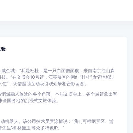
体验
 戚金城）
“我是杜杜，是一只白面僧面猴，来自南京红山森
。”在文博会10号馆，江苏展区的网红“杜杜”热情地和过
大使”，凭借超萌互动吸引观众争相合影留念。
技悄然融入旅途的各个角落。本届文博会上，各个展馆拿出智
带来全国各地的沉浸式文旅体验。
互动机器人。该公司技术员罗泳棣说：“我们可根据景区、游
生’和‘林黛玉’等众多特色IP。”