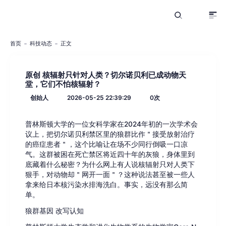
首页
科技动态
正文
原创 核辐射只针对人类？切尔诺贝利已成动物天
堂，它们不怕核辐射？
创始人
2026-05-25 22:39:29
0
次
普林斯顿大学
的一位女科学家在2024年初的一次学术会
议上，把切尔诺贝利禁区里的狼群比作＂接受放射治疗
的癌症患者＂，这个比喻让在场不少同行倒吸一口凉
气。这群被困在死亡禁区将近四十年的
灰狼
，身体里到
底藏着什么秘密？为什么网上有人说
核辐射
只对人类下
狠手，对动物却＂网开一面＂？这种说法甚至被一些人
拿来给
日本
核污染水排海洗白。事实，远没有那么简
单。
狼群基因 改写认知