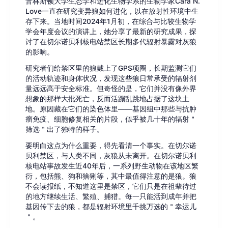
普林斯顿大学生态学和进化生物学系的生物学家Cara N.
Love一直在研究变异狼如何进化，以在
放射性
环境中生
存下来。当地时间2024年1月初，在综合与比较生物学
学会年度会议的演讲上，她分享了最新的研究成果，探
讨了在
切尔诺贝利核电站
禁区长期多代辐射暴露对灰狼
的影响。
研究者们给禁区里的狼戴上了GPS项圈，长期监测它们
的活动轨迹和身体状况，发现这些狼日常承受的辐射剂
量远远高于安全标准。但奇怪的是，它们并没有像外界
想象的那样大批死亡，反而活蹦乱跳地占据了这块土
地。原因藏在它们的
染色体
里——
基因组
中那些与抗肿
瘤免疫、
细胞
修复相关的片段，似乎被几十年的辐射＂
筛选＂出了独特的样子。
要明白这点为什么重要，得先看清一个事实。在切尔诺
贝利禁区，与人类不同，灰狼从未离开。在
切尔诺贝利
核电站事故
发生近40年后，一系列野生动物在该地区繁
衍，包括熊、狗和
猞猁
等，其中最值得注意的是狼。狼
不会读报纸，不知道这里是禁区，它们只是在祖辈待过
的地方继续生活、繁殖、捕猎。每一只能活到成年并把
基因传下去的狼，都是辐射环境里千挑万选的＂幸运儿
＂。