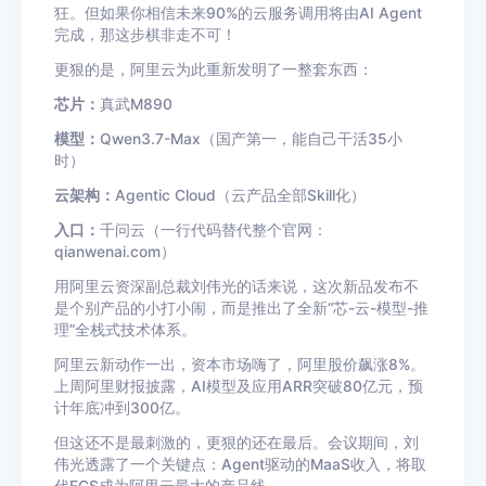
狂。但如果你相信未来90%的云服务调用将由AI Agent
完成，那这步棋非走不可！
更狠的是，阿里云为此重新发明了一整套东西：
芯片：
真武M890
模型：
Qwen3.7-Max（国产第一，能自己干活35小
时）
云架构：
Agentic Cloud（云产品全部Skill化）
入口：
千问云（一行代码替代整个官网：
qianwenai.com）
用阿里云资深副总裁刘伟光的话来说，这次新品发布不
是个别产品的小打小闹，而是推出了全新“芯-云-模型-推
理”全栈式技术体系。
阿里云新动作一出，资本市场嗨了，阿里股价飙涨8%。
上周阿里财报披露，AI模型及应用ARR突破80亿元，预
计年底冲到300亿。
但这还不是最刺激的，更狠的还在最后。会议期间，刘
伟光透露了一个关键点：Agent驱动的MaaS收入，将取