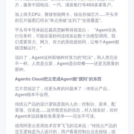
片，服务中国电信、一汽、浦发银行等400多家客户。
加上倚天CPU、磐脉智能网卡、镇岳存储芯片……平头哥
的芯片版图已经从“单点突破”走到了“全面覆盖”。
平头哥半导体副总裁高慧解释得很直白： “Agent在执
行任务时，可能在毫秒间连续发起数十次模型调用。我
们需要算力、网力、存力的系统级协同，让每个Agent都
能流畅运行。”
说白了，Agent这种新物种对算力的“吃法”，和人类完全
不一样。人类是点菜，Agent是自助餐——还是无限量的
那种。
Agentic Cloud把云变成Agent能“摸到”的东西
芯片层搞定了，但更头疼的问题来了：传统云产品，
Agent根本不会用。
传统云产品的设计逻辑是面向人的：控制台、菜单、配
置项、仪表盘……这些视觉化的信息，对人很友好，但对
Agent来说就像给鱼看菜单——完全不可读。
借用阿里云首席技术官李飞飞的话来说：“传统云产品的
交互逻辑是为人设计的，用户看着控制台点击按钮，或