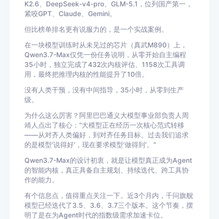
K2.6、DeepSeek-v4-pro、GLM-5.1，位列国产第一，
紧咬GPT、Claude、Gemini。
但比榜单排名更有说服力的，是一个实战案例。
在一块模型训练时从未见过的芯片（真武M890）上，
Qwen3.7-Max仅凭一份任务说明，从零开始自主编程
35小时，独立完成了432次内核评估、1158次工具调
用，最终把推理内核的性能提升了10倍。
没有人类干预，没有中间指导，35小时，从零到生产
级。
为什么这么厉害？阿里巴巴通义大模型事业部负责人周
靖人点出了核心：“大模型正在经历一次核心范式转移
——从对齐人类偏好，到对齐任务目标。过去我们追求
的是模型‘说得好’，现在要求模型‘做得到’。”
Qwen3.7-Max的设计初衷，就是让模型真正成为Agent
的智能内核，真正具备自主规划、持续迭代、跨工具协
作的能力。
有个信息点，值得重点关注一下。近3个月内，千问旗舰
模型已经迭代了3.5、3.6、3.7三个版本。这个节奏，摆
明了是在为Agent时代的指数级需求加速卡位。