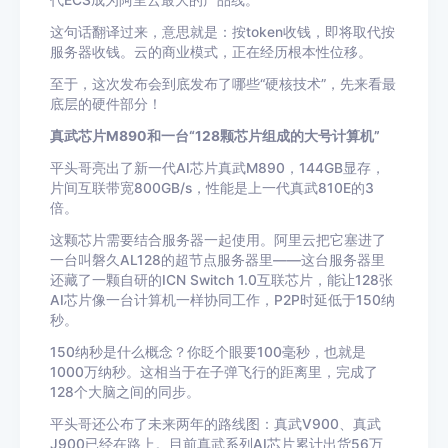
代ECS成为阿里云最大的产品线。
这句话翻译过来，意思就是：按token收钱，即将取代按
服务器收钱。云的商业模式，正在经历根本性位移。
至于，这次发布会到底发布了哪些“硬核技术”，先来看最
底层的硬件部分！
真武芯片M890和一台“128颗芯片组成的大号计算机”
平头哥亮出了新一代AI芯片真武M890，144GB显存，
片间互联带宽800GB/s，性能是上一代真武810E的3
倍。
这颗芯片需要结合服务器一起使用。阿里云把它塞进了
一台叫磐久AL128的超节点服务器里——这台服务器里
还藏了一颗自研的ICN Switch 1.0互联芯片，能让128张
AI芯片像一台计算机一样协同工作，P2P时延低于150纳
秒。
150纳秒是什么概念？你眨个眼要100毫秒，也就是
1000万纳秒。这相当于在子弹飞行的距离里，完成了
128个大脑之间的同步。
平头哥还公布了未来两年的路线图：真武V900、真武
J900已经在路上。目前真武系列AI芯片累计出货56万