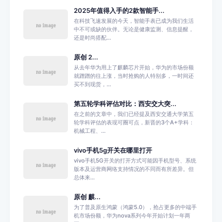
2025年值得入手的2款智能手...
在科技飞速发展的今天，智能手表已成为我们生活
中不可或缺的伙伴。无论是健康监测、信息提醒，
还是时尚搭配...
原创 2...
从去年华为用上了麒麟芯片开始，华为的市场份额
就蹭蹭的往上涨，当时抢购的人特别多，一时间还
买不到现货，...
第五轮学科评估对比：西安交大突...
在之前的文章中，我们已经提及西安交通大学第五
轮学科评估的表现可圈可点，新晋的3个A+学科：
机械工程、...
vivo手机5g开关在哪里打开
vivo手机5G开关的打开方式可能因手机型号、系统
版本及运营商网络支持情况的不同而有所差异。但
总体来...
原创 麒...
为了普及原生鸿蒙（鸿蒙5.0），抢占更多的中端手
机市场份额，华为nova系列今年开始计划一年两