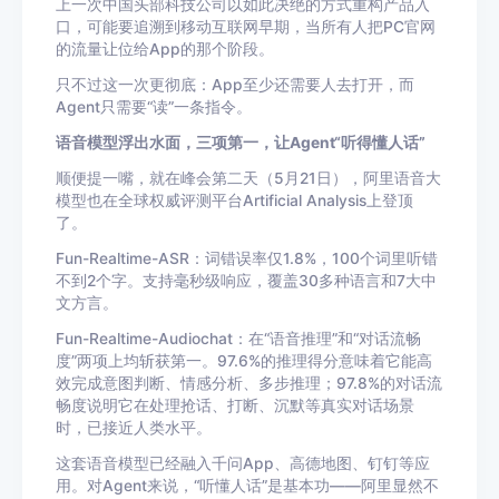
上一次中国头部科技公司以如此决绝的方式重构产品入
口，可能要追溯到移动互联网早期，当所有人把PC官网
的流量让位给App的那个阶段。
只不过这一次更彻底：App至少还需要人去打开，而
Agent只需要“读”一条指令。
语音模型浮出水面，三项第一，让Agent“听得懂人话”
顺便提一嘴，就在峰会第二天（5月21日），阿里语音大
模型也在全球权威评测平台Artificial Analysis上登顶
了。
Fun-Realtime-ASR：词错误率仅1.8%，100个词里听错
不到2个字。支持毫秒级响应，覆盖30多种语言和7大中
文方言。
Fun-Realtime-Audiochat：在“语音推理”和“对话流畅
度”两项上均斩获第一。97.6%的推理得分意味着它能高
效完成意图判断、情感分析、多步推理；97.8%的对话流
畅度说明它在处理抢话、打断、沉默等真实对话场景
时，已接近人类水平。
这套语音模型已经融入千问App、高德地图、钉钉等应
用。对Agent来说，“听懂人话”是基本功——阿里显然不