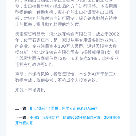
内，两组出口挡板分别设置在离心仓的出口的左右两
侧，出口挡板对钢丸抛出后的方向进行调整。本实用新
型提供的一种抛丸机，离心仓的出口处设置有出口挡
板，对钢丸的弹射方向进行限制，提升钢丸抛射在铸件
上的概率，提升抛丸处理的均匀度。
天眼查资料显示，河北炊花铸造有限公司，成立于2002
年，位于石家庄市，是一家以从事专用设备制造业为主
的企业。企业注册资本300万人民币。通过天眼查大数
据分析，河北炊花铸造有限公司参与招投标项目1次，财
产线索方面有商标信息13条，专利信息24条，此外企业
还拥有行政许可5个。
声明：市场有风险，投资需谨慎。本文为AI基于第三方
数据生成，仅供参考，不构成个人投资建议。
来源：市场资讯
上一篇：
把云“撕碎”了重拼，阿里云正在豪赌Agent
下一篇：
不用3nm照样封神！麒麟9050性能超越A18：3D堆叠绕
开制程封锁