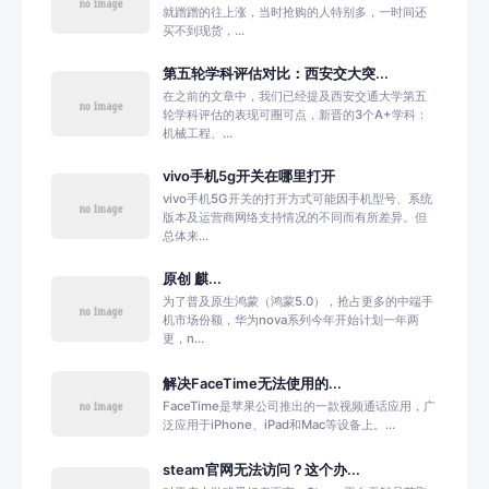
就蹭蹭的往上涨，当时抢购的人特别多，一时间还
买不到现货，...
第五轮学科评估对比：西安交大突...
在之前的文章中，我们已经提及西安交通大学第五
轮学科评估的表现可圈可点，新晋的3个A+学科：
机械工程、...
vivo手机5g开关在哪里打开
vivo手机5G开关的打开方式可能因手机型号、系统
版本及运营商网络支持情况的不同而有所差异。但
总体来...
原创 麒...
为了普及原生鸿蒙（鸿蒙5.0），抢占更多的中端手
机市场份额，华为nova系列今年开始计划一年两
更，n...
解决FaceTime无法使用的...
FaceTime是苹果公司推出的一款视频通话应用，广
泛应用于iPhone、iPad和Mac等设备上。...
steam官网无法访问？这个办...