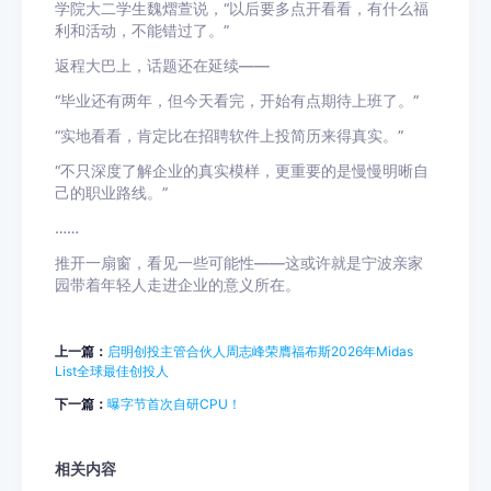
学院大二学生魏熠萱说，“以后要多点开看看，有什么福
利和活动，不能错过了。”
返程大巴上，话题还在延续——
“毕业还有两年，但今天看完，开始有点期待上班了。”
“实地看看，肯定比在招聘软件上投简历来得真实。”
“不只深度了解企业的真实模样，更重要的是慢慢明晰自
己的职业路线。”
……
推开一扇窗，看见一些可能性——这或许就是宁波亲家
园带着年轻人走进企业的意义所在。
上一篇：
启明创投主管合伙人周志峰荣膺福布斯2026年Midas
List全球最佳创投人
下一篇：
曝字节首次自研CPU！
相关内容