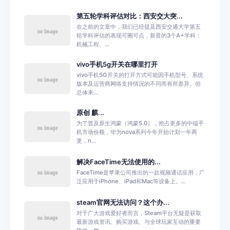
第五轮学科评估对比：西安交大突...
在之前的文章中，我们已经提及西安交通大学第五
轮学科评估的表现可圈可点，新晋的3个A+学科：
机械工程、...
vivo手机5g开关在哪里打开
vivo手机5G开关的打开方式可能因手机型号、系统
版本及运营商网络支持情况的不同而有所差异。但
总体来...
原创 麒...
为了普及原生鸿蒙（鸿蒙5.0），抢占更多的中端手
机市场份额，华为nova系列今年开始计划一年两
更，n...
解决FaceTime无法使用的...
FaceTime是苹果公司推出的一款视频通话应用，广
泛应用于iPhone、iPad和Mac等设备上。...
steam官网无法访问？这个办...
对于广大游戏爱好者而言，Steam平台无疑是获取
最新游戏资讯、购买游戏、与全球玩家互动的重要