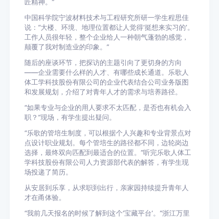
匠精神。”
中国科学院宁波材料技术与工程研究所研一学生程思佳
说：“大楼、环境、地理位置都让人觉得‘挺想来实习的’。
工作人员很年轻，整个企业给人一种朝气蓬勃的感觉，
颠覆了我对制造业的印象。”
随后的座谈环节，把探访的主题引向了更切身的方向
——企业需要什么样的人才、有哪些成长通道。乐歌人
体工学科技股份有限公司的企业代表结合公司业务版图
和发展规划，介绍了对青年人才的需求与培养路径。
“如果专业与企业的用人要求不太匹配，是否也有机会入
职？”现场，有学生提出疑问。
“乐歌的管培生制度，可以根据个人兴趣和专业背景点对
点设计职业规划。每个管培生的路径都不同，边轮岗边
选择，最终双向匹配到最适合的位置。”听完乐歌人体工
学科技股份有限公司人力资源部代表的解答，有学生现
场投递了简历。
从安居到乐享，从求职到出行，亲家园持续提升青年人
才在甬体验。
“我前几天报名的时候了解到这个‘宝藏平台’。”浙江万里