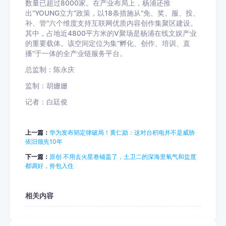
数量已超过8000家。在产业布局上，杨浦还推
出“YOUNG立方”政策，以18条措施从“免、奖、服、投、
补、管”六个维度支持互联网优质内容创作集聚区建设。
其中，占地近4800平方米的V聚场是杨浦在线文娱产业
的重要载体。该空间定位为集“孵化、创作、培训、直
播”于一体的全产业链服务平台。
总监制：陈永庆
监制：胡姗姗
记者：白廷俊
上一篇：
华为发布韬定律破局！黄仁勋：这对台积电并不是威胁
依旧领先10年
下一篇：
原创 不用去火星卷铺盖了，土卫二的深海里氧气和盐度
都调好，拎包入住
相关内容