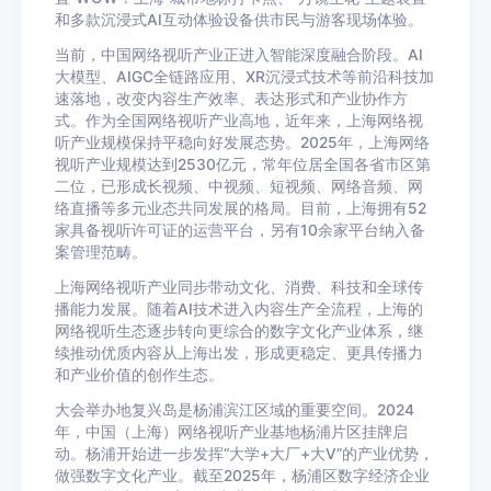
和多款沉浸式AI互动体验设备供市民与游客现场体验。
当前，中国网络视听产业正进入智能深度融合阶段。AI
大模型、AIGC全链路应用、XR沉浸式技术等前沿科技加
速落地，改变内容生产效率、表达形式和产业协作方
式。作为全国网络视听产业高地，近年来，上海网络视
听产业规模保持平稳向好发展态势。2025年，上海网络
视听产业规模达到2530亿元，常年位居全国各省市区第
二位，已形成长视频、中视频、短视频、网络音频、网
络直播等多元业态共同发展的格局。目前，上海拥有52
家具备视听许可证的运营平台，另有10余家平台纳入备
案管理范畴。
上海网络视听产业同步带动文化、消费、科技和全球传
播能力发展。随着AI技术进入内容生产全流程，上海的
网络视听生态逐步转向更综合的数字文化产业体系，继
续推动优质内容从上海出发，形成更稳定、更具传播力
和产业价值的创作生态。
大会举办地复兴岛是杨浦滨江区域的重要空间。2024
年，中国（上海）网络视听产业基地杨浦片区挂牌启
动。杨浦开始进一步发挥“大学+大厂+大V”的产业优势，
做强数字文化产业。截至2025年，杨浦区数字经济企业