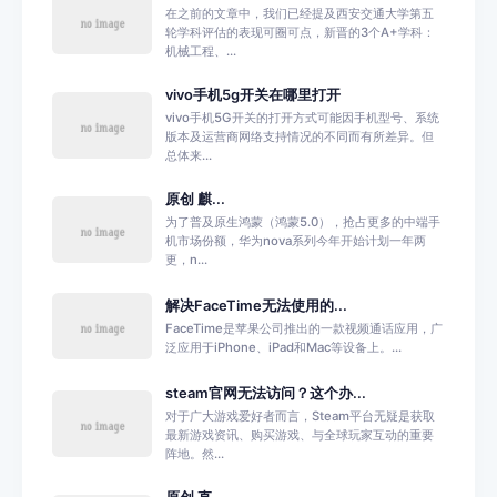
在之前的文章中，我们已经提及西安交通大学第五
轮学科评估的表现可圈可点，新晋的3个A+学科：
机械工程、...
vivo手机5g开关在哪里打开
vivo手机5G开关的打开方式可能因手机型号、系统
版本及运营商网络支持情况的不同而有所差异。但
总体来...
原创 麒...
为了普及原生鸿蒙（鸿蒙5.0），抢占更多的中端手
机市场份额，华为nova系列今年开始计划一年两
更，n...
解决FaceTime无法使用的...
FaceTime是苹果公司推出的一款视频通话应用，广
泛应用于iPhone、iPad和Mac等设备上。...
steam官网无法访问？这个办...
对于广大游戏爱好者而言，Steam平台无疑是获取
最新游戏资讯、购买游戏、与全球玩家互动的重要
阵地。然...