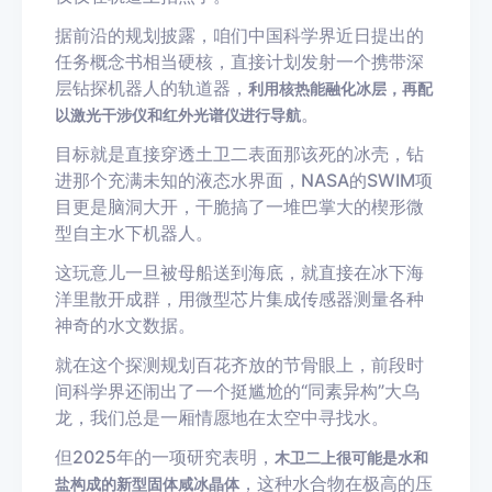
据前沿的规划披露，咱们中国科学界近日提出的
任务概念书相当硬核，直接计划发射一个携带深
层钻探机器人的轨道器，
利用核热能融化冰层，再配
。
以激光干涉仪和红外光谱仪进行导航
目标就是直接穿透土卫二表面那该死的冰壳，钻
进那个充满未知的液态水界面，NASA的SWIM项
目更是脑洞大开，干脆搞了一堆巴掌大的楔形微
型自主水下机器人。
这玩意儿一旦被母船送到海底，就直接在冰下海
洋里散开成群，用微型芯片集成传感器测量各种
神奇的水文数据。
就在这个探测规划百花齐放的节骨眼上，前段时
间科学界还闹出了一个挺尴尬的“同素异构”大乌
龙，我们总是一厢情愿地在太空中寻找水。
但2025年的一项研究表明，
木卫二上很可能是水和
，这种水合物在极高的压
盐构成的新型固体咸冰晶体