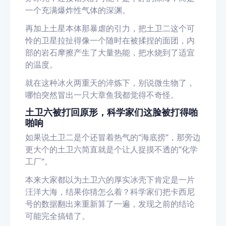
一个充满爆炸性气体的深渊。
再加上土星本体那暴虐的引力，把土卫二这个可
怜的卫星拉扯得像一个随时在被揉捏的面团，内
部的岩石摩擦产生了大量热能，把水烧到了适宜
的温度。
就在这种冰火两重天的淬炼下，别说微生物了，
哪怕突然冒出一只大章鱼我都觉得不奇怪。
土卫六被打回原形，科学家们这脸被打得啪
啪响
如果说土卫二是个还冒着热气的“海底捞”，那旁边
更大个的土卫六简直就是个让人捉摸不透的“化学
工厂”。
本来大家都以为土卫六的厚实冰壳下肯定是一片
汪洋大海，结果你猜怎么着？科学家们把卡西尼
号的数据翻出来重新算了一遍，发现之前的结论
可能完全搞错了。