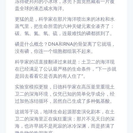
冻得硬邦邦的小冰球，冰壳下面竟然藏着一片覆
盖全球的液态咸水海洋。
更猛的是，科学家在那片海洋喷出来的冰粒和水
蒸气里，把生命所需的六种关键元素全凑齐了：
碳、氢、氮、氧、硫，连最难找的磷都抓到了。
磷是什么概念？DNA和RNA的骨架离了它就塌，
没有磷，你连一个细胞都组装不起来。
科学家的话直接翻译过来就是：土卫二的海洋现
在已经满足了公认最严格的生命条件，“下一步就
是回去看看它是否真的有人住了”。
实验室模拟更狠，日德科学家在高压釜里重现土
卫二的深海环境，仅凭已知的简单化学成分，经
过加热冻结循环，居然自己生成了多种氨基酸。
这就等于说，地球生命起源那套演化剧本，在土
卫二的深海里正在疯狂重演：那片不见天日的深
海，也许早就不是死寂的冰冷深渊，而是挤满了