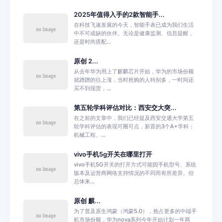
2025年值得入手的2款智能手...
在科技飞速发展的今天，智能手表已成为我们生活
中不可或缺的伙伴。无论是健康监测、信息提醒，
还是时尚搭配...
原创 2...
从去年华为用上了麒麟芯片开始，华为的市场份额
就蹭蹭的往上涨，当时抢购的人特别多，一时间还
买不到现货，...
第五轮学科评估对比：西安交大突...
在之前的文章中，我们已经提及西安交通大学第五
轮学科评估的表现可圈可点，新晋的3个A+学科：
机械工程、...
vivo手机5g开关在哪里打开
vivo手机5G开关的打开方式可能因手机型号、系统
版本及运营商网络支持情况的不同而有所差异。但
总体来...
原创 麒...
为了普及原生鸿蒙（鸿蒙5.0），抢占更多的中端手
机市场份额，华为nova系列今年开始计划一年两