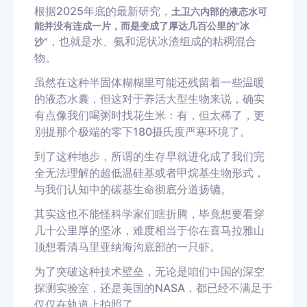
根据2025年底的最新研究，
土卫六内部的液态水可
能并没有连成一片，而是变成了厚达几百公里的“冰
，也就是水、氨和泥状冰渣组成的粘稠混合
沙”
物。
虽然在这种半固体糊糊里可能还残留着一些温暖
的液态水囊，但这对于养活大型生物来说，确实
有点像我们喝粥时找花生米：有，但太稀了，更
别提那个极端的零下180摄氏度严寒环境了。
到了这种地步，所谓的生存早就进化成了我们完
全无法理解的超低温硅基或者甲烷基生物形式，
与我们认知中的碳基生命彻底分道扬镳。
其实这也不能怪科学家们瞎折腾，毕竟想要看穿
几十公里厚的坚冰，难度相当于你在喜马拉雅山
顶想看清马里亚纳海沟底部的一只虾。
为了突破这种技术壁垒，无论是咱们中国的深空
探测实验室，还是美国的NASA，都已经不满足于
仅仅在轨道上拍照了。