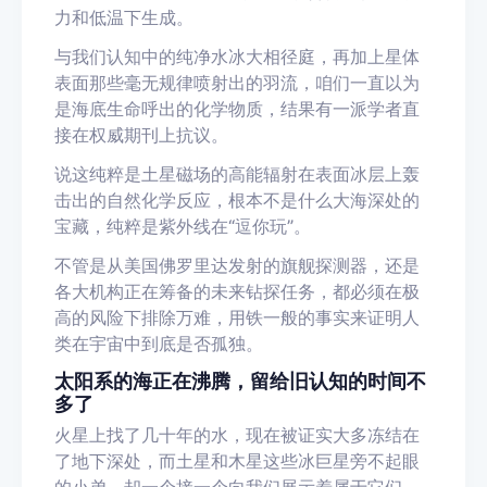
力和低温下生成。
与我们认知中的纯净水冰大相径庭，再加上星体
表面那些毫无规律喷射出的羽流，咱们一直以为
是海底生命呼出的化学物质，结果有一派学者直
接在权威期刊上抗议。
说这纯粹是土星磁场的高能辐射在表面冰层上轰
击出的自然化学反应，根本不是什么大海深处的
宝藏，纯粹是紫外线在“逗你玩”。
不管是从美国佛罗里达发射的旗舰探测器，还是
各大机构正在筹备的未来钻探任务，都必须在极
高的风险下排除万难，用铁一般的事实来证明人
类在宇宙中到底是否孤独。
太阳系的海正在沸腾，留给旧认知的时间不
多了
火星上找了几十年的水，现在被证实大多冻结在
了地下深处，而土星和木星这些冰巨星旁不起眼