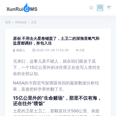
首页
科技动态
正文
原创 不用去火星卷铺盖了，土卫二的深海里氧气和
盐度都调好，拎包入住
创始人
2026-05-29 17:55:28
0
次
兄弟们，这事儿真不唬人，就在咱们眼皮子底
下，一个15亿公里外的冰疙瘩正在改写人类对生
命的全部认知。
NASA的卡西尼号探测器传回的最新数据分析结
果，直接把科学界炸翻了天。
15亿公里外的“生命赌场”，那里不仅有海，
还在往外“喷饭”
土星的卫星土卫二，那颗直径才500公里、表面