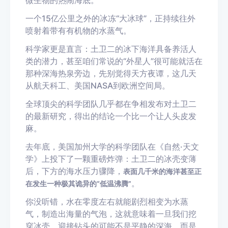
微生物的热闹海底。
一个15亿公里之外的冰冻“大冰球”，正持续往外
喷射着带有有机物的水蒸气。
科学家更是直言：土卫二的冰下海洋具备养活人
类的潜力，甚至咱们常说的“外星人”很可能就活在
那种深海热泉旁边，先别觉得天方夜谭，这几天
从航天科工、美国NASA到欧洲空间局。
全球顶尖的科学团队几乎都在争相发布对土卫二
的最新研究，得出的结论一个比一个让人头皮发
麻。
去年底，美国加州大学的科学团队在《自然·天文
学》上投下了一颗重磅炸弹：土卫二的冰壳变薄
后，下方的海水压力骤降，
表面几千米的海洋甚至正
。
在发生一种极其诡异的“低温沸腾”
你没听错，水在零度左右就能剧烈相变为水蒸
气，制造出海量的气泡，这就意味着一旦我们挖
穿冰壳，迎接钻头的可能不是平静的深海，而是