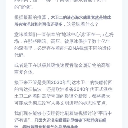
的小弟，却一个接一个向我们展示着属于它们
的“富饶”。
根据最新的推算，
木卫二的液态海水储量竟然是地球
，这意味着什么？
所有海洋总和的两倍还要多
意味着我们一直信奉的“地球中心说”正在一点点坍
塌，在那些幽暗、高压、被厚冰保护了数十亿年
的深海里，必定存在着能与DNA截然不同的遗传
代码。
或者是正在以极其缓慢速度吞噬金属矿物的高智
商复合体。
接下来不管是美国2030年到达木卫二的快船传回
的雷达扫描波，还是欧洲准备2040年代正式派往
土卫二的着陆器所带回的质谱分析图，都将极大
可能成为彻底改写人类文明进程的标志性节点。
我们现在能够心安理得地刷着短视频讨论“宇宙中
还有谁”，
只因为还没亲眼看到显微镜下那群疯狂蠕
。
动、吞噬着甲烷和氢气的异星微生物