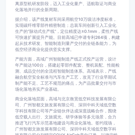
离原型机研发阶段，迈入工业化量产、适航取证与商业
化落地并行的全新周期。
据介绍，该产线复材车间采用航空10万级洁净度标准，
实现碳纤维零部件精密制造；总装车间创新引入工业化
生产的“脉动式生产线”，定位精度达±0.1mm，柔性产线
可快速扩展提升产能。目前高域已申请专利264项，构建
起从技术研发、智能制造到量产交付的全链条能力，为
低空经济商业化提供坚实支撑。
产能方面，高域广州智能制造产线正式投产运营，设计
年产能达100台，搭建起零部件配套、整机装配、性能检
测、成品交付的全流程智能制造体系。高域表示，产线
融合航空安全标准与汽车生产工艺，攻克了行业早期试
制产能不足、工艺不规范的痛点，为产品批量交付与市
场化落地夯实产业基础。
商业化落地层面，高域与北京衡宽低空科技发展有限公
司、广州智都文旅发展有限公司、深圳中科天域低空数
字科技有限公司等产业链伙伴达成深度战略合作，围绕
低空载人出行、文旅观光、研学体验等多元场景，合力
推进飞行汽车示范基地建设与商业化落地。签约现场，
广州智都文旅发展有限公司、深圳中科天域低空数字科