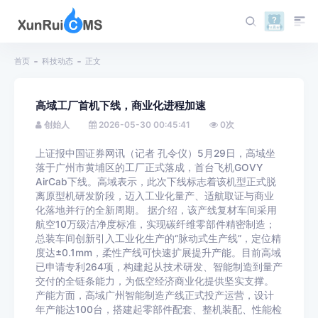
首页
科技动态
正文
高域工厂首机下线，商业化进程加速
创始人
2026-05-30 00:45:41
0
次
上证报中国证券网讯（记者 孔令仪）5月29日，高域坐
落于广州市黄埔区的工厂正式落成，首台飞机GOVY
AirCab下线。高域表示，此次下线标志着该机型正式脱
离原型机研发阶段，迈入工业化量产、适航取证与商业
化落地并行的全新周期。 据介绍，该产线复材车间采用
航空10万级洁净度标准，实现碳纤维零部件精密制造；
总装车间创新引入工业化生产的“脉动式生产线”，定位精
度达±0.1mm，柔性产线可快速扩展提升产能。目前高域
已申请专利264项，构建起从技术研发、智能制造到量产
交付的全链条能力，为低空经济商业化提供坚实支撑。
产能方面，高域广州智能制造产线正式投产运营，设计
年产能达100台，搭建起零部件配套、整机装配、性能检