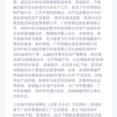
测、成品交付的全流程智能制造体系。高域表示，产线
融合航空安全标准与汽车生产工艺，攻克了行业早期试
制产能不足、工艺不规范的痛点，为产品批量交付与市
场化落地夯实产业基础。 商业化落地层面，高域与北京
衡宽低空科技发展有限公司、广州智都文旅发展有限公
司、深圳中科天域低空数字科技有限公司等产业链伙伴
达成深度战略合作，围绕低空载人出行、文旅观光、研
学体验等多元场景，合力推进飞行汽车示范基地建设与
商业化落地。签约现场，广州智都文旅发展有限公司、
深圳中科天域低空数字科技有限公司分别锁定GOVY
AirCab意向订单，以确定性需求拉动产能释放，标志着
高域“以场景验技术、以产能稳产业、以合规拓市场”的商
业闭环初步形成。 高域表示，此次首台机下线，是高域
深耕低空出行赛道的全新里程碑。未来，高域将遵循严
苛的航空合规体系与创新的“航空+汽车”产业范式，持续
优化产品性能、拓展多元低空应用场景、完善商业化运
营体系、深度融入区域产业布局，与广州市黄埔区、广
州市花都区、深圳市等通力合作，加速构建湾区立体出
行新生态。
上证报中国证券网讯（记者 孔令仪）5月29日，高域坐
落于广州市黄埔区的工厂正式落成，首台飞机GOVY
AirCab下线。高域表示，此次下线标志着该机型正式脱