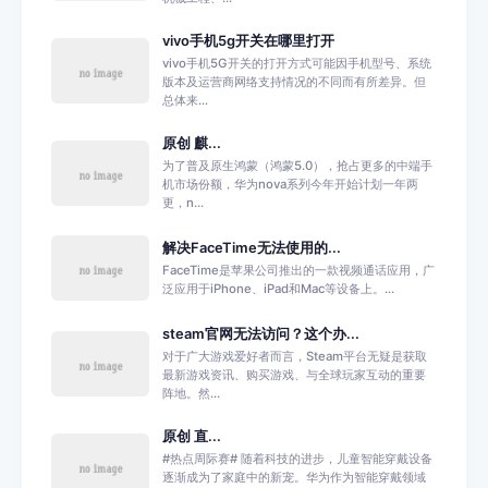
vivo手机5g开关在哪里打开
vivo手机5G开关的打开方式可能因手机型号、系统
版本及运营商网络支持情况的不同而有所差异。但
总体来...
原创 麒...
为了普及原生鸿蒙（鸿蒙5.0），抢占更多的中端手
机市场份额，华为nova系列今年开始计划一年两
更，n...
解决FaceTime无法使用的...
FaceTime是苹果公司推出的一款视频通话应用，广
泛应用于iPhone、iPad和Mac等设备上。...
steam官网无法访问？这个办...
对于广大游戏爱好者而言，Steam平台无疑是获取
最新游戏资讯、购买游戏、与全球玩家互动的重要
阵地。然...
原创 直...
#热点周际赛# 随着科技的进步，儿童智能穿戴设备
逐渐成为了家庭中的新宠。华为作为智能穿戴领域