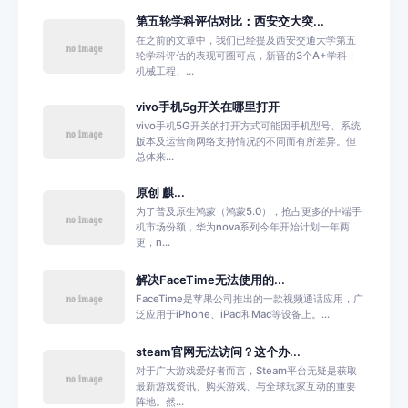
第五轮学科评估对比：西安交大突...
在之前的文章中，我们已经提及西安交通大学第五
轮学科评估的表现可圈可点，新晋的3个A+学科：
机械工程、...
vivo手机5g开关在哪里打开
vivo手机5G开关的打开方式可能因手机型号、系统
版本及运营商网络支持情况的不同而有所差异。但
总体来...
原创 麒...
为了普及原生鸿蒙（鸿蒙5.0），抢占更多的中端手
机市场份额，华为nova系列今年开始计划一年两
更，n...
解决FaceTime无法使用的...
FaceTime是苹果公司推出的一款视频通话应用，广
泛应用于iPhone、iPad和Mac等设备上。...
steam官网无法访问？这个办...
对于广大游戏爱好者而言，Steam平台无疑是获取
最新游戏资讯、购买游戏、与全球玩家互动的重要
阵地。然...