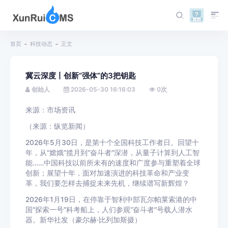
首页
科技动态
正文
冀云深度丨创新“强体”的3把钥匙
创始人
2026-05-30 16:16:03
0
次
来源：市场资讯
（来源：纵览新闻）
2026年5月30日，是第十个全国科技工作者日。回望十
年，从“嫦娥”揽月到“奋斗者”深潜，从量子计算到人工智
能……中国科技以前所未有的速度和广度参与重塑着全球
创新；展望十年，面对加速演进的科技革命和产业变
革，我们要怎样去捕捉未来先机，继续谱写新辉煌？
2026年1月19日，在停靠于智利中部瓦尔帕莱索港的中
国“探索一号”科考船上，人们参观“奋斗者”号载人潜水
器。新华社发（豪尔赫·比列加斯摄）