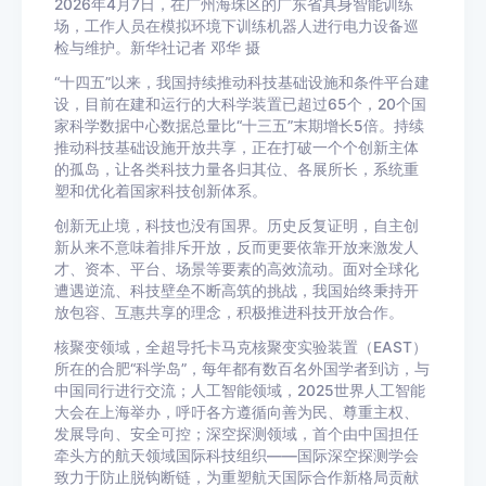
2026年4月7日，在广州海珠区的广东省具身智能训练
场，工作人员在模拟环境下训练机器人进行电力设备巡
检与维护。新华社记者 邓华 摄
“十四五”以来，我国持续推动科技基础设施和条件平台建
设，目前在建和运行的大科学装置已超过65个，20个国
家科学数据中心数据总量比“十三五”末期增长5倍。持续
推动科技基础设施开放共享，正在打破一个个创新主体
的孤岛，让各类科技力量各归其位、各展所长，系统重
塑和优化着国家科技创新体系。
创新无止境，科技也没有国界。历史反复证明，自主创
新从来不意味着排斥开放，反而更要依靠开放来激发人
才、资本、平台、场景等要素的高效流动。面对全球化
遭遇逆流、科技壁垒不断高筑的挑战，我国始终秉持开
放包容、互惠共享的理念，积极推进科技开放合作。
核聚变领域，全超导托卡马克核聚变实验装置（EAST）
所在的合肥“科学岛”，每年都有数百名外国学者到访，与
中国同行进行交流；人工智能领域，2025世界人工智能
大会在上海举办，呼吁各方遵循向善为民、尊重主权、
发展导向、安全可控；深空探测领域，首个由中国担任
牵头方的航天领域国际科技组织——国际深空探测学会
致力于防止脱钩断链，为重塑航天国际合作新格局贡献