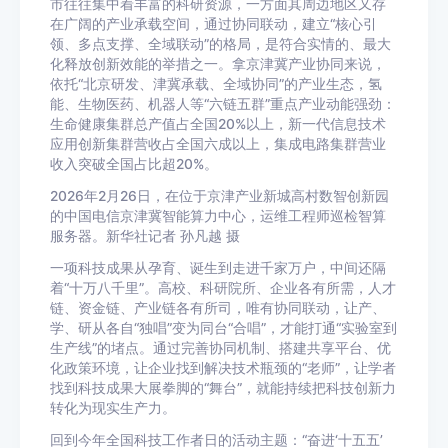
市往往集中着丰富的科研资源，一方面其周边地区又存
在广阔的产业承载空间，通过协同联动，建立“核心引
领、多点支撑、全域联动”的格局，是符合实情的、最大
化释放创新效能的举措之一。拿京津冀产业协同来说，
依托“北京研发、津冀承载、全域协同”的产业生态，氢
能、生物医药、机器人等“六链五群”重点产业动能强劲：
生命健康集群总产值占全国20%以上，新一代信息技术
应用创新集群营收占全国六成以上，集成电路集群营业
收入突破全国占比超20%。
2026年2月26日，在位于京津产业新城高村数智创新园
的中国电信京津冀智能算力中心，运维工程师巡检智算
服务器。新华社记者 孙凡越 摄
一项科技成果从孕育、诞生到走进千家万户，中间还隔
着“十万八千里”。高校、科研院所、企业各有所需，人才
链、资金链、产业链各有所司，唯有协同联动，让产、
学、研从各自“独唱”变为同台“合唱”，才能打通“实验室到
生产线”的堵点。通过完善协同机制、搭建共享平台、优
化政策环境，让企业找到解决技术瓶颈的“老师”，让学者
找到科技成果大展拳脚的“舞台”，就能持续把科技创新力
转化为现实生产力。
回到今年全国科技工作者日的活动主题：“奋进‘十五五’