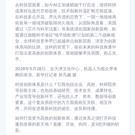
从科技层面看，如今AI正加速赋能千行百业，使得科研
成果转化迭代空前提效，技术创新外溢扩散空前提速。
在科技多点开花、齐头并进的态势下，一国一地很难再
依靠单一领域突破取得持久领先；从国际角度看，美国
通过《芯片与科学法案》等系统强化国家创新架构，欧
盟通过旗舰科学项目“地平线欧洲”计划的第二个战略规
划，全球科技竞争早已超越单点创新层面，演变为创新
体系间的比拼。这样的背景下，谁在未来的科技角逐中
打造出更高效的创新体系，谁就能够率先突围、抢占先
手。
2026年5月28日，在天津文化中心，机器人为观众带来
舞蹈表演。新华社记者 孙凡越 摄
科技创新体系是什么？它既包括企业、高校、科研院所
等创新主体，也包括基础研究、技术攻关、成果转化、
产业培育等创新环节，还包括人才、资本、数据等创新
要素。这个复杂系统中的方方面面相互关联、相互作
用，共同促进着新科技的诞生、改良和传播。
如何打造更为高效的创新体系，通过体系之强打开科技
蓬勃发展的新天地？基建、开放、协同，是3把关键的钥
匙。