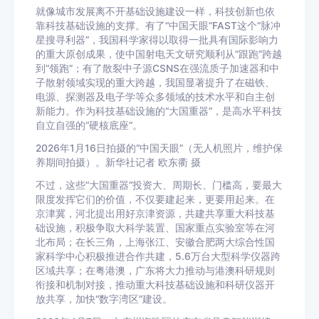
就像城市发展离不开基础设施建设一样，科技创新也依
靠科技基础设施的支撑。有了“中国天眼”FAST这个“脉冲
星搜寻利器”，我国科学家得以取得一批具有国际影响力
的重大原创成果，使中国射电天文研究顺利从“跟跑”跨越
到“领跑”；有了散裂中子源CSNS在强流质子加速器和中
子散射领域实现的重大跨越，我国显著提升了在磁铁、
电源、探测器及电子学等众多领域的技术水平和自主创
新能力。作为科技基础设施的“大国重器”，是高水平科技
自立自强的“硬核底座”。
2026年1月16日拍摄的“中国天眼”（无人机照片，维护保
养期间拍摄）。新华社记者 欧东衢 摄
不过，这些“大国重器”投资大、周期长、门槛高，要最大
限度发挥它们的价值，不仅要建起来，更要用起来。在
京津冀，河北提出用好京津资源，共建共享重大科技基
础设施，积极争取大科学装置、国家重点实验室等在河
北布局；在长三角，上海张江、安徽合肥两大综合性国
家科学中心积极推进合作共建，5.6万台大型科学仪器跨
区域共享；在粤港澳，广东将大力推动与港澳科研规则
衔接和机制对接，推动重大科技基础设施和科研仪器开
放共享，加快“数字湾区”建设。