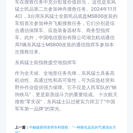
车在搜救任务中充分彰显价值担当，
这也是东风
猛士民品第二次参加神舟搜救任务。
2024年11月
4日，3台用东风猛士全新民品底盘MS600改装的
车组首次参加神舟飞船搜救任务，它们分别是综
合通信保障车、应急装备器材车、商务型指挥
车。此外，中国电信股份有限公司湖北机动通信
局1辆东风猛士MS600改装的通信指挥车参加本
次搜救任务。
东风猛士前指救援空地指挥车
作为全天候、全地形任务先锋，东风猛士具备高
机动性、高通过性和高可靠性，可为应急处突和
野外作业提供强力保障。它不仅是人民军队的
“钢
驹铁马”，更是新质战斗力的重要组成。
十次航天
搜救“零失误”，
东风猛士以过硬实力捍卫了“中国
军车第一品牌”的荣光。
上一篇：
中触媒获得发明专利授权：“一种胺化反应的气液混合方
法”