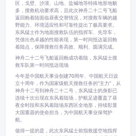
区，戈壁、沙漠、山地、盐碱地等特殊地形地貌
多，搜救机动要求高，且此次神舟二十二号飞船
返回舱着陆面临昼夜交替情况，对搜救车辆的越
野能力、环境适应性和可靠性提出了极高要求。
东风猛士作为地面搜救队伍的指挥车、先导车，
凭借出色卓越的性能表现，第一时间抵达返回舱
着陆点，
保障搜救任务高效、顺利、圆满完成。
神舟二十二号飞船返回舱成功着陆，东风猛士搜
救车队第一时间抵达现场
今年是中国航天事业创建
70周年、中国航天日设
立十周年，作为国家级航天搜救任务的“主力”，
从
神舟十二号到神舟二十二号，
东风猛士的身影已
连续十次出现在东风着陆场，
护航足迹覆盖了昼
夜全时段和东风着陆场东西区全地形，持续彰显
大国重器的使命担当，为中国航天事业保驾护
航。
值得一提的是，此次东风猛士前指救援空地指挥