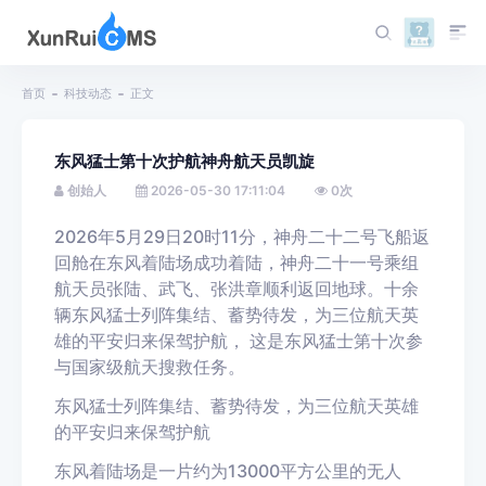
首页
科技动态
正文
东风猛士第十次护航神舟航天员凯旋
创始人
2026-05-30 17:11:04
0
次
2026年
5月29日20时11分
，神舟二十二号飞船返
回舱在东风着陆场成功着陆，神舟二十一号乘组
航天员张陆、武飞、张洪章顺利返回地球。十
余
辆东风猛士列阵集结、蓄势待发，
为三位航天英
雄的平安归来保驾护航，
这是东风猛士第十次参
与国家级航天搜救任务。
东风猛士列阵集结、蓄势待发，为三位航天英雄
的平安归来保驾护航
东风着陆场是一片约为
13000平方公里的无人