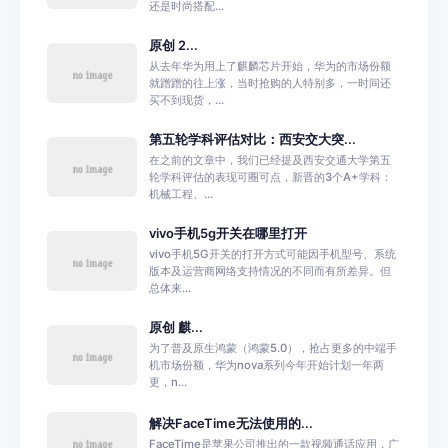
还是时尚搭配...
原创 2...
从去年华为用上了麒麟芯片开始，华为的市场份额
就蹭蹭的往上涨，当时抢购的人特别多，一时间还
买不到现货，...
第五轮学科评估对比：西安交大突...
在之前的文章中，我们已经提及西安交通大学第五
轮学科评估的表现可圈可点，新晋的3个A+学科：
机械工程、...
vivo手机5g开关在哪里打开
vivo手机5G开关的打开方式可能因手机型号、系统
版本及运营商网络支持情况的不同而有所差异。但
总体来...
原创 麒...
为了普及原生鸿蒙（鸿蒙5.0），抢占更多的中端手
机市场份额，华为nova系列今年开始计划一年两
更，n...
解决FaceTime无法使用的...
FaceTime是苹果公司推出的一款视频通话应用，广