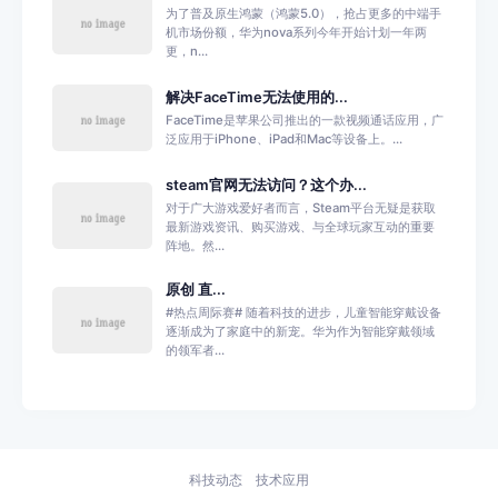
为了普及原生鸿蒙（鸿蒙5.0），抢占更多的中端手
机市场份额，华为nova系列今年开始计划一年两
更，n...
解决FaceTime无法使用的...
FaceTime是苹果公司推出的一款视频通话应用，广
泛应用于iPhone、iPad和Mac等设备上。...
steam官网无法访问？这个办...
对于广大游戏爱好者而言，Steam平台无疑是获取
最新游戏资讯、购买游戏、与全球玩家互动的重要
阵地。然...
原创 直...
#热点周际赛# 随着科技的进步，儿童智能穿戴设备
逐渐成为了家庭中的新宠。华为作为智能穿戴领域
的领军者...
科技动态
技术应用