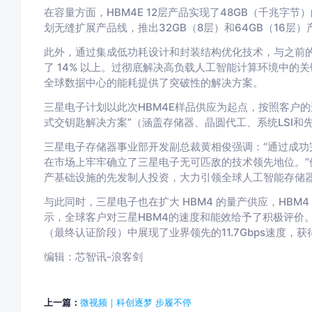
在容量方面，HBM4E 12层产品实现了48GB（千兆字
划无缝扩展产品线，推出32GB（8层）和64GB（16
此外，通过集成低功耗设计和封装结构优化技术，与之前的型
了 14% 以上。过彻底解决高负载人工智能计算环境中
全球数据中心的能耗提供了突破性的解决方案。
三星电子计划以此次HBM4E样品供应为起点，按照客户
式交钥匙解决方案”（涵盖存储器、晶圆代工、系统LSI和
三星电子存储器事业部开发副总裁黄相俊强调：“通过成功完
在市场上牢牢确立了三星电子无可匹敌的技术领先地位。”
产基础设施的先发制人投资，大力引领全球人工智能存储器
与此同时，三星电子也在扩大 HBM4 的量产供应，HBM
示，全球客户对三星HBM4的速度和能效给予了积极评价。
（最终认证阶段）中展现了业界领先的11.7Gbps速度，
编辑：芯智讯-浪客剑
上一篇：
微视频｜科创逐梦 步履不停