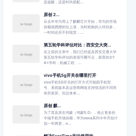
息提醒，还是时尚搭配...
原创 2...
从去年华为用上了麒麟芯片开始，华为的市场
份额就蹭蹭的往上涨，当时抢购的人特别多，
一时间还买不到现货，...
第五轮学科评估对比：西安交大突...
在之前的文章中，我们已经提及西安交通大学
第五轮学科评估的表现可圈可点，新晋的3个
A+学科：机械工程、...
vivo手机5g开关在哪里打开
vivo手机5G开关的打开方式可能因手机型
号、系统版本及运营商网络支持情况的不同而
有所差异。但总体来...
原创 麒...
为了普及原生鸿蒙（鸿蒙5.0），抢占更多的
中端手机市场份额，华为nova系列今年开始计
划一年两更，n...
解决FaceTime无法使用的...