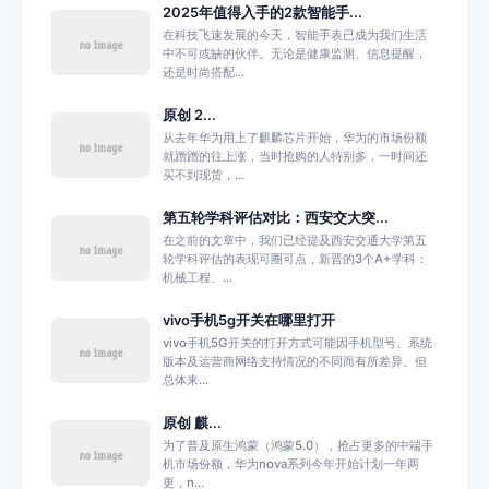
2025年值得入手的2款智能手...
在科技飞速发展的今天，智能手表已成为我们生活
中不可或缺的伙伴。无论是健康监测、信息提醒，
还是时尚搭配...
原创 2...
从去年华为用上了麒麟芯片开始，华为的市场份额
就蹭蹭的往上涨，当时抢购的人特别多，一时间还
买不到现货，...
第五轮学科评估对比：西安交大突...
在之前的文章中，我们已经提及西安交通大学第五
轮学科评估的表现可圈可点，新晋的3个A+学科：
机械工程、...
vivo手机5g开关在哪里打开
vivo手机5G开关的打开方式可能因手机型号、系统
版本及运营商网络支持情况的不同而有所差异。但
总体来...
原创 麒...
为了普及原生鸿蒙（鸿蒙5.0），抢占更多的中端手
机市场份额，华为nova系列今年开始计划一年两
更，n...