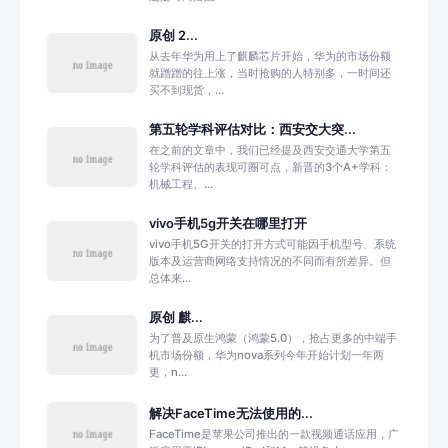
原创 2...
从去年华为用上了麒麟芯片开始，华为的市场份额
就蹭蹭的往上涨，当时抢购的人特别多，一时间还
买不到现货，...
第五轮学科评估对比：西安交大突...
在之前的文章中，我们已经提及西安交通大学第五
轮学科评估的表现可圈可点，新晋的3个A+学科：
机械工程、...
vivo手机5g开关在哪里打开
vivo手机5G开关的打开方式可能因手机型号、系统
版本及运营商网络支持情况的不同而有所差异。但
总体来...
原创 麒...
为了普及原生鸿蒙（鸿蒙5.0），抢占更多的中端手
机市场份额，华为nova系列今年开始计划一年两
更，n...
解决FaceTime无法使用的...
FaceTime是苹果公司推出的一款视频通话应用，广