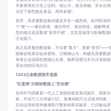
学家黄雨在沙龙上说到。他认为，真实准确、安全合规
决定了模型能走多远、用得多稳”。
然而，高质量数据集的建设并非一蹴而就。杭州医策科
个“难”——难在标准、难在闭环、难在持续。她解释
型的痛点就是数据“多而不精”，尤其是病理与影像数据
泛化能力。
真正高质量的数据集，不仅要“量大”，更要“质优”—
能够反映真实临床逻辑。王晓梅认为，构建高质量数据
单靠企业或医院都难以走通。她希望通过本次沙龙能推
系在内的区域共识。
1343亿条数据筑牢底座
“红蓝绿”分级给数据上“安全锁”
苏州作为国家新一代人工智能创新发展试验区、国家生
家，年诊疗人次突破1.1亿，集聚AI医疗企业超300
启动运营的苏州健康医疗数智创新实验室，已归集临床
临床、药企研发等多源异构数据，搭建起城市级健康医疗