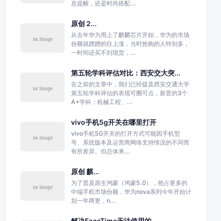
息提醒，还是时尚搭配...
原创 2...
从去年华为用上了麒麟芯片开始，华为的市场
份额就蹭蹭的往上涨，当时抢购的人特别多，
一时间还买不到现货，...
第五轮学科评估对比：西安交大突...
在之前的文章中，我们已经提及西安交通大学
第五轮学科评估的表现可圈可点，新晋的3个
A+学科：机械工程、...
vivo手机5g开关在哪里打开
vivo手机5G开关的打开方式可能因手机型
号、系统版本及运营商网络支持情况的不同而
有所差异。但总体来...
原创 麒...
为了普及原生鸿蒙（鸿蒙5.0），抢占更多的
中端手机市场份额，华为nova系列今年开始计
划一年两更，n...
解决FaceTime无法使用的...