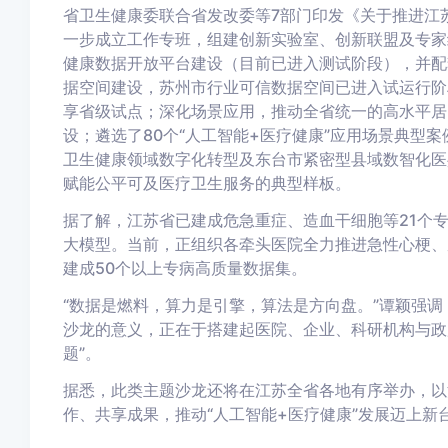
省卫生健康委联合省发改委等7部门印发《关于推进江苏
一步成立工作专班，组建创新实验室、创新联盟及专家
健康数据开放平台建设（目前已进入测试阶段），并配
据空间建设，苏州市行业可信数据空间已进入试运行阶
享省级试点；深化场景应用，推动全省统一的高水平居
设；遴选了80个“人工智能+医疗健康”应用场景典型
卫生健康领域数字化转型及东台市紧密型县域数智化医
赋能公平可及医疗卫生服务的典型样板。
据了解，江苏省已建成危急重症、造血干细胞等21个
大模型。当前，正组织各牵头医院全力推进急性心梗、脑
建成50个以上专病高质量数据集。
“数据是燃料，算力是引擎，算法是方向盘。”谭颖强
沙龙的意义，正在于搭建起医院、企业、科研机构与政府
题”。
据悉，此类主题沙龙还将在江苏全省各地有序举办，以
作、共享成果，推动“人工智能+医疗健康”发展迈上新