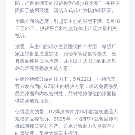
陷，把百余辆车的投诉称为“极少数个案”，并将原
因归于使用环境、清洁方式或外力接触等因素。
小鹏方面的态度，引起车主们的强烈不满。5月18
日至21日，投诉平台和社交媒体上出现大量相关
投诉。
据悉，车主们的诉求主要围绕四个方面：希望厂
家正视批量质量缺陷，赔偿车辆贬值等损失，出
具漆面终身质保承诺，并提出正式书面致歉及对
外公示完整整改实施方案。
在舆论持续升温的压力下，5月22日，小鹏汽车
官方发布面向G7车主的解决方案：承诺免费修复
受损漆面和内板密封性，并对维修部位的漆面提
供终身质保服务。
值得注意的是，G7爆漆事件并非小鹏首次遭遇大
规模的品控投诉。2025年，小鹏P7+就曾因转向
机线束接口密封不严、进水导致助力失灵甚至方
向盘锁死，引发大量车主投诉。