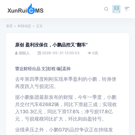
首页
科技动态
正文
原创 盈利没保住，小鹏品控又“翻车”
创始人
2026-05-31 12:20:53
0
次
雷达财经出品 文|彭程 编|孟帅
去年第四季度刚刚实现单季盈利的小鹏，转身便
再度跌入亏损泥沼。
据小鹏集团最新发布的财报，今年一季度，小鹏
共交付汽车62682辆，同比下滑超三成；实现收
入130.3亿元，同比下滑17.6%；净亏损17.8亿
元，亏损规模同比扩大，环比则由盈转亏。
业绩承压之外，小鹏G7的品控争议正在持续发