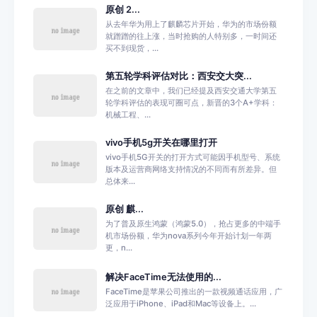
原创 2...
从去年华为用上了麒麟芯片开始，华为的市场份额
就蹭蹭的往上涨，当时抢购的人特别多，一时间还
买不到现货，...
第五轮学科评估对比：西安交大突...
在之前的文章中，我们已经提及西安交通大学第五
轮学科评估的表现可圈可点，新晋的3个A+学科：
机械工程、...
vivo手机5g开关在哪里打开
vivo手机5G开关的打开方式可能因手机型号、系统
版本及运营商网络支持情况的不同而有所差异。但
总体来...
原创 麒...
为了普及原生鸿蒙（鸿蒙5.0），抢占更多的中端手
机市场份额，华为nova系列今年开始计划一年两
更，n...
解决FaceTime无法使用的...
FaceTime是苹果公司推出的一款视频通话应用，广
泛应用于iPhone、iPad和Mac等设备上。...