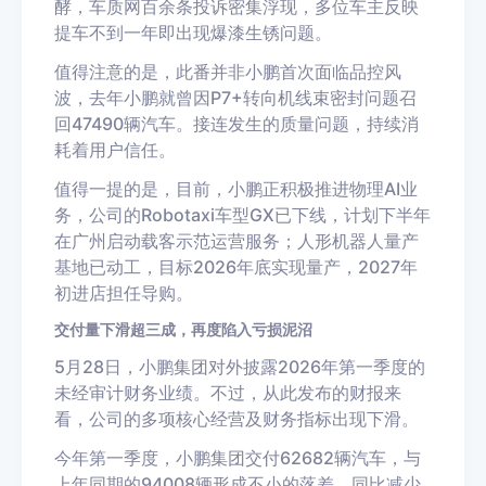
酵，车质网百余条投诉密集浮现，多位车主反映
提车不到一年即出现爆漆生锈问题。
值得注意的是，此番并非小鹏首次面临品控风
波，去年小鹏就曾因P7+转向机线束密封问题召
回47490辆汽车。接连发生的质量问题，持续消
耗着用户信任。
值得一提的是，目前，小鹏正积极推进物理AI业
务，公司的Robotaxi车型GX已下线，计划下半年
在广州启动载客示范运营服务；人形机器人量产
基地已动工，目标2026年底实现量产，2027年
初进店担任导购。
交付量下滑超三成，再度陷入亏损泥沼
5月28日，小鹏集团对外披露2026年第一季度的
未经审计财务业绩。不过，从此发布的财报来
看，公司的多项核心经营及财务指标出现下滑。
今年第一季度，小鹏集团交付62682辆汽车，与
上年同期的94008辆形成不小的落差，同比减少