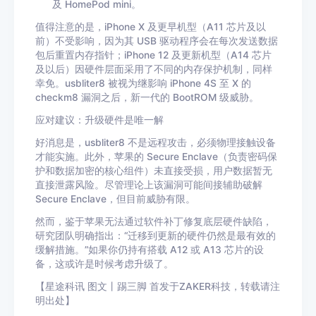
及 HomePod mini。
值得注意的是，iPhone X 及更早机型（A11 芯片及以
前）不受影响，因为其 USB 驱动程序会在每次发送数据
包后重置内存指针；iPhone 12 及更新机型（A14 芯片
及以后）因硬件层面采用了不同的内存保护机制，同样
幸免。usbliter8 被视为继影响 iPhone 4S 至 X 的
checkm8 漏洞之后，新一代的 BootROM 级威胁。
应对建议：升级硬件是唯一解
好消息是，usbliter8 不是远程攻击，必须物理接触设备
才能实施。此外，苹果的 Secure Enclave（负责密码保
护和数据加密的核心组件）未直接受损，用户数据暂无
直接泄露风险。尽管理论上该漏洞可能间接辅助破解
Secure Enclave，但目前威胁有限。
然而，鉴于苹果无法通过软件补丁修复底层硬件缺陷，
研究团队明确指出：“迁移到更新的硬件仍然是最有效的
缓解措施。”如果你仍持有搭载 A12 或 A13 芯片的设
备，这或许是时候考虑升级了。
【星途科讯 图文丨踢三脚 首发于ZAKER科技，转载请注
明出处】