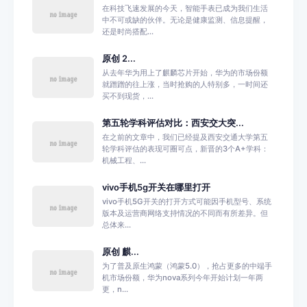
在科技飞速发展的今天，智能手表已成为我们生活
中不可或缺的伙伴。无论是健康监测、信息提醒，
还是时尚搭配...
原创 2...
从去年华为用上了麒麟芯片开始，华为的市场份额
就蹭蹭的往上涨，当时抢购的人特别多，一时间还
买不到现货，...
第五轮学科评估对比：西安交大突...
在之前的文章中，我们已经提及西安交通大学第五
轮学科评估的表现可圈可点，新晋的3个A+学科：
机械工程、...
vivo手机5g开关在哪里打开
vivo手机5G开关的打开方式可能因手机型号、系统
版本及运营商网络支持情况的不同而有所差异。但
总体来...
原创 麒...
为了普及原生鸿蒙（鸿蒙5.0），抢占更多的中端手
机市场份额，华为nova系列今年开始计划一年两
更，n...