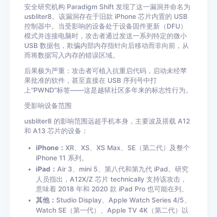
安全研究机构 Paradigm Shift 发现了这一漏洞并命名为
usbliter8。该漏洞存在于旧款 iPhone 芯片内置的 USB
控制器中。当受影响的设备处于设备固件更新（DFU）
模式并连接电脑时，攻击者通过发送一系列特定的微小
USB 数据包，欺骗内部内存指针向后移动而非向前，从
而将数据写入内存的错误区域。
后果极为严重：攻击者可植入抗重启代码，启动未经苹
果批准的软件，甚至直接在 USB 序列号中打
上“PWND”标签——这是越狱社区多年来的标志性行为。
受影响设备范围
usbliter8 的影响范围远超手机本身，主要波及搭载 A12
和 A13 芯片的设备：
iPhone：
XR、XS、XS Max、SE（第二代）及整个
iPhone 11 系列。
iPad：
Air 3、mini 5、第八代和第九代 iPad。研究
人员指出，A12X/Z 芯片 technically 支持该攻击，
意味着 2018 年和 2020 款 iPad Pro 也可能在列。
其他：
Studio Display、Apple Watch Series 4/5、
Watch SE（第一代）、Apple TV 4K（第二代）以