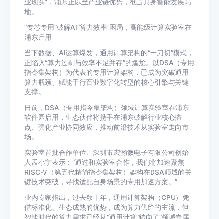
业现实”，浦东正以全产业链优势，抢占具身智能发展高
地。
“专芯专用”破解AI“算力效率”困局，高能级计算实验室在
浦东启用
当下数据、AI运算爆发，通用计算架构的“一刀切”模式，
正陷入“算力过剩与效率不足并存”的尴尬。以DSA（专用
指令集架构）为代表的专用计算架构，已成为突破通用
算力瓶颈、赋能千行百业数字化转型的核心引擎与关键
支撑。
日前，DSA（专用指令集架构）领域计算实验室在浦东
软件园启用，生态伙伴将携手在浦东破解行业核心痛
点、强化产业协同效应，推动前沿技术从实验室走向市
场。
实验室首批合作单位、深圳市宏瀚微电子有限公司创始
人孟小宁表示：“通过和实验室合作，我们将加速聚焦
RISC-V（第五代精简指令集架构）架构在DSA领域的关
键技术突破，寻找适配自身场景的专用加速方案。”
业内专家指出，过去数十年，通用计算架构（CPU）凭
借标准化、生态成熟的优势，成为算力供给的主流，但
智能时代的算力需求已经从“通用计算”转向了“领域专属