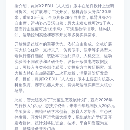
据介绍，灵犀X2 EDU（人人造）版本在硬件设计上强调
可拆装、可扩展与可二次开发。整机含假头身高130厘
米，重量35千克，全身具备29个自由度，单臂具备7个
自由度，运动姿态灵活自然；最大末端负载可达3千克，
最高行走速度可达1.8米/秒，可满足教学演示、结构认
知、运动控制实验和赛事开发等多类实操需求。
开放性是该版本的重要优势。依托自由集成、全栈扩展
两大核心优势，支持夹爪、仿真假手、假拳等多类型末
端执行部件选配，该版本可适配抓取、人机交互、运动
实验等不同教学和科研任务。设备开放供电与数据接
口，可接入各类外部传感器，支撑多方向教研探索。算
力板支持自主加装高阶二次开发板，满足进阶研发需
求。目前，灵犀X2 EDU（人人造）版本主要面向机器人
科创教育、赛事机器人开发、装调与运维实训三大核心
场景。
此前，智元还发布了“元苼生态发展计划”，宣布2026年
先行投入1亿元生态扶持资金，未来五年规划投入20亿元
专项资金，围绕科研学术创新、教育人才培养、生态伙
伴发展、开发社区运营四大维度，系统赋能产学研及开
发者群体。该计划将以资金、技术、平台和资源为支
撑，持续降低开发门槛。