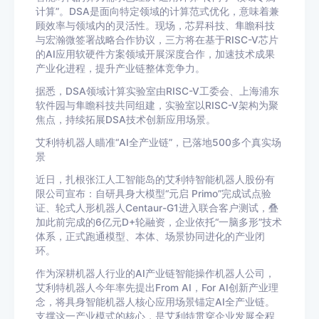
计算”。DSA是面向特定领域的计算范式优化，意味着兼
顾效率与领域内的灵活性。现场，芯昇科技、隼瞻科技
与宏瀚微签署战略合作协议，三方将在基于RISC-V芯片
的AI应用软硬件方案领域开展深度合作，加速技术成果
产业化进程，提升产业链整体竞争力。
据悉，DSA领域计算实验室由RISC-V工委会、上海浦东
软件园与隼瞻科技共同组建，实验室以RISC-V架构为聚
焦点，持续拓展DSA技术创新应用场景。
艾利特机器人瞄准“AI全产业链”，已落地500多个真实场
景
近日，扎根张江人工智能岛的艾利特智能机器人股份有
限公司宣布：自研具身大模型“元启 Primo”完成试点验
证、轮式人形机器人Centaur-G1进入联合客户测试，叠
加此前完成的6亿元D+轮融资，企业依托“一脑多形”技术
体系，正式跑通模型、本体、场景协同进化的产业闭
环。
作为深耕机器人行业的AI产业链智能操作机器人公司，
艾利特机器人今年率先提出From AI，For AI创新产业理
念，将具身智能机器人核心应用场景锚定AI全产业链。
支撑这一产业模式的核心，是艾利特贯穿企业发展全程