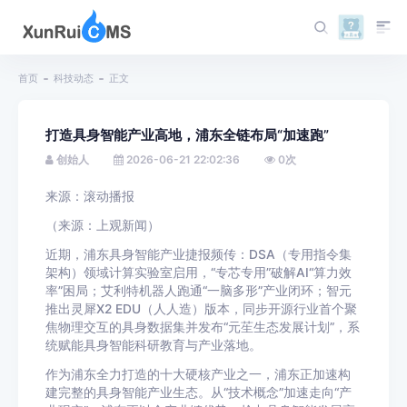
首页
科技动态
正文
打造具身智能产业高地，浦东全链布局“加速跑”
创始人
2026-06-21 22:02:36
0
次
来源：滚动播报
（来源：上观新闻）
近期，浦东具身智能产业捷报频传：DSA（专用指令集
架构）领域计算实验室启用，“专芯专用”破解AI“算力效
率”困局；艾利特机器人跑通“一脑多形”产业闭环；智元
推出灵犀X2 EDU（人人造）版本，同步开源行业首个聚
焦物理交互的具身数据集并发布“元苼生态发展计划”，系
统赋能具身智能科研教育与产业落地。
作为浦东全力打造的十大硬核产业之一，浦东正加速构
建完整的具身智能产业生态。从“技术概念”加速走向“产