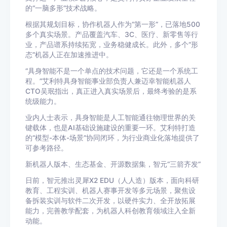
的“一脑多形”技术战略。
根据其规划目标，协作机器人作为“第一形”，已落地500
多个真实场景。产品覆盖汽车、3C、医疗、新零售等行
业，产品谱系持续拓宽，业务稳健成长。此外，多个“形
态”机器人正在加速推进中。
“具身智能不是一个单点的技术问题，它还是一个系统工
程。”艾利特具身智能事业部负责人兼迈幸智能机器人
CTO吴珉指出，真正进入真实场景后，最终考验的是系
统级能力。
业内人士表示，具身智能是人工智能通往物理世界的关
键载体，也是AI基础设施建设的重要一环。艾利特打造
的“模型-本体-场景”协同闭环，为行业商业化落地提供了
可参考路径。
新机器人版本、生态基金、开源数据集，智元“三箭齐发”
日前，智元推出灵犀X2 EDU（人人造）版本，面向科研
教育、工程实训、机器人赛事开发等多元场景，聚焦设
备拆装实训与软件二次开发，以硬件实力、全开放拓展
能力，完善教学配套，为机器人科创教育领域注入全新
动能。