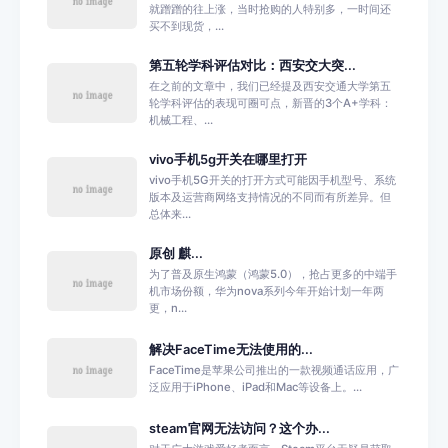
就蹭蹭的往上涨，当时抢购的人特别多，一时间还
买不到现货，...
第五轮学科评估对比：西安交大突...
在之前的文章中，我们已经提及西安交通大学第五
轮学科评估的表现可圈可点，新晋的3个A+学科：
机械工程、...
vivo手机5g开关在哪里打开
vivo手机5G开关的打开方式可能因手机型号、系统
版本及运营商网络支持情况的不同而有所差异。但
总体来...
原创 麒...
为了普及原生鸿蒙（鸿蒙5.0），抢占更多的中端手
机市场份额，华为nova系列今年开始计划一年两
更，n...
解决FaceTime无法使用的...
FaceTime是苹果公司推出的一款视频通话应用，广
泛应用于iPhone、iPad和Mac等设备上。...
steam官网无法访问？这个办...