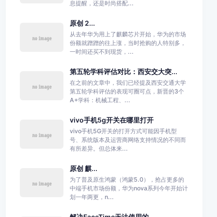
息提醒，还是时尚搭配...
原创 2...
从去年华为用上了麒麟芯片开始，华为的市场
份额就蹭蹭的往上涨，当时抢购的人特别多，
一时间还买不到现货，...
第五轮学科评估对比：西安交大突...
在之前的文章中，我们已经提及西安交通大学
第五轮学科评估的表现可圈可点，新晋的3个
A+学科：机械工程、...
vivo手机5g开关在哪里打开
vivo手机5G开关的打开方式可能因手机型
号、系统版本及运营商网络支持情况的不同而
有所差异。但总体来...
原创 麒...
为了普及原生鸿蒙（鸿蒙5.0），抢占更多的
中端手机市场份额，华为nova系列今年开始计
划一年两更，n...
解决FaceTime无法使用的...