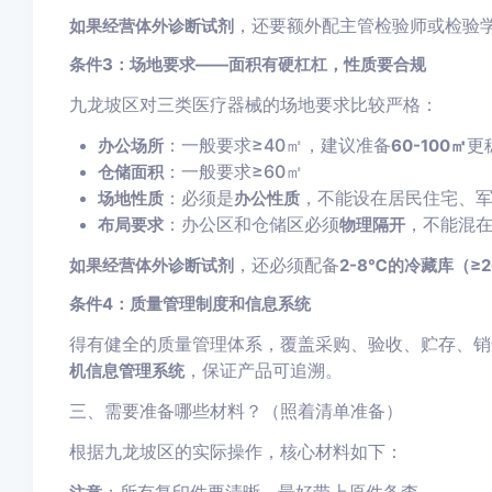
，还要额外配主管检验师或检验
如果经营体外诊断试剂
条件3：场地要求——面积有硬杠杠，性质要合规
九龙坡区对三类医疗器械的场地要求比较严格：
：一般要求≥40㎡，建议准备
更
办公场所
60-100㎡
：一般要求≥60㎡
仓储面积
：必须是
，不能设在居民住宅、
场地性质
办公性质
：办公区和仓储区必须
，不能混
布局要求
物理隔开
，还必须配备
如果经营体外诊断试剂
2-8℃的冷藏库（≥
条件4：质量管理制度和信息系统
得有健全的质量管理体系，覆盖采购、验收、贮存、销
，保证产品可追溯。
机信息管理系统
三、需要准备哪些材料？（照着清单准备）
根据九龙坡区的实际操作，核心材料如下：
：所有复印件要清晰，最好带上原件备查。