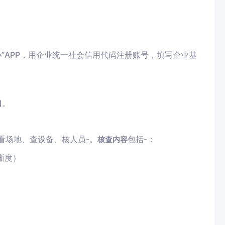
”APP，用企业统一社会信用代码注册账号，填写企业基
办
。
口
看场地、查设备、核人员
-
。
包括
-
：
核查内容
晰度）