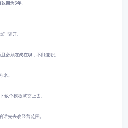
。
有效期为5年
物理隔开。
而且必须
，不能兼职。
在岗在职
方米。
下载个模板就交上去。
有的话先去改经营范围。