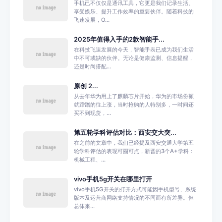
手机已不仅仅是通讯工具，它更是我们记录生活、
享受娱乐、提升工作效率的重要伙伴。随着科技的
飞速发展，O...
2025年值得入手的2款智能手...
在科技飞速发展的今天，智能手表已成为我们生活
中不可或缺的伙伴。无论是健康监测、信息提醒，
还是时尚搭配...
原创 2...
从去年华为用上了麒麟芯片开始，华为的市场份额
就蹭蹭的往上涨，当时抢购的人特别多，一时间还
买不到现货，...
第五轮学科评估对比：西安交大突...
在之前的文章中，我们已经提及西安交通大学第五
轮学科评估的表现可圈可点，新晋的3个A+学科：
机械工程、...
vivo手机5g开关在哪里打开
vivo手机5G开关的打开方式可能因手机型号、系统
版本及运营商网络支持情况的不同而有所差异。但
总体来...