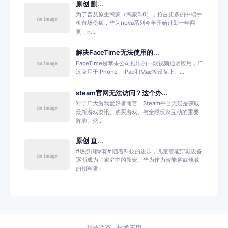
原创 麒...
为了普及原生鸿蒙（鸿蒙5.0），抢占更多的中端手
机市场份额，华为nova系列今年开始计划一年两
更，n...
解决FaceTime无法使用的...
FaceTime是苹果公司推出的一款视频通话应用，广
泛应用于iPhone、iPad和Mac等设备上。...
steam官网无法访问？这个办...
对于广大游戏爱好者而言，Steam平台无疑是获取
最新游戏资讯、购买游戏、与全球玩家互动的重要
阵地。然...
原创 直...
#热点周际赛# 随着科技的进步，儿童智能穿戴设备
逐渐成为了家庭中的新宠。华为作为智能穿戴领域
的领军者...
科技动态
技术应用