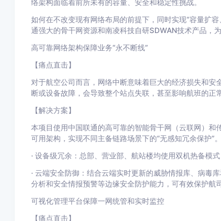
络架构面临着前所未有的容量、安全和稳定性挑战。
如何在不改变现有网络布局的前提下，同时实现“容量扩容
通强大的骨干网资源和南凌科技自研SDWAN技术产品，
高可靠网络架构保障业务“永不断线”
【痛点直击】
对于航空公司而言，网络中断意味着巨大的经济损失和安
断或设备故障，会导致整个站点失联，甚至影响航班的正
【解决方案】
本项目使用中国联通的高可靠的智能骨干网（云联网）和传
可用架构，实现不同主备链路场景下的“无感知冗余保护”
· 设备级冗余：总部、营业部、航站楼均使用双机热备模
· 云端安全防御：结合云端实时更新的威胁情报库、病毒库
分析和安全情报预警等边缘安全防护能力，可有效保护航
可视化管理平台保障一网统管和实时监控
【痛点直击】