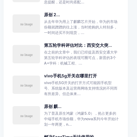
息提醒，还是时尚搭配...
原创 2...
从去年华为用上了麒麟芯片开始，华为的市场
份额就蹭蹭的往上涨，当时抢购的人特别多，
一时间还买不到现货，...
第五轮学科评估对比：西安交大突...
在之前的文章中，我们已经提及西安交通大学
第五轮学科评估的表现可圈可点，新晋的3个
A+学科：机械工程、...
vivo手机5g开关在哪里打开
vivo手机5G开关的打开方式可能因手机型
号、系统版本及运营商网络支持情况的不同而
有所差异。但总体来...
原创 麒...
为了普及原生鸿蒙（鸿蒙5.0），抢占更多的
中端手机市场份额，华为nova系列今年开始计
划一年两更，n...
解决FaceTime无法使用的...