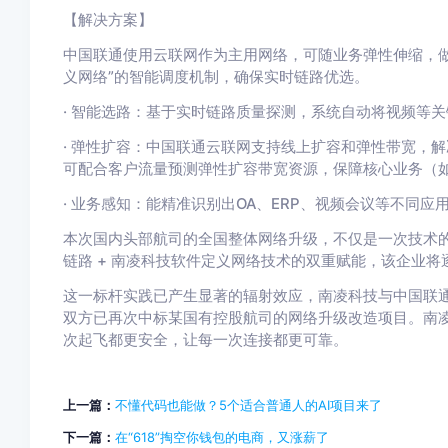
【解决方案】
中国联通使用云联网作为主用网络，可随业务弹性伸缩，做
义网络”的智能调度机制，确保实时链路优选。
· 智能选路：基于实时链路质量探测，系统自动将视频等
· 弹性扩容：中国联通云联网支持线上扩容和弹性带宽，解
可配合客户流量预测弹性扩容带宽资源，保障核心业务（
· 业务感知：能精准识别出OA、ERP、视频会议等不同
本次国内头部航司的全国整体网络升级，不仅是一次技术
链路 + 南凌科技软件定义网络技术的双重赋能，该企业将
这一标杆实践已产生显著的辐射效应，南凌科技与中国联
双方已再次中标某国有控股航司的网络升级改造项目。南
次起飞都更安全，让每一次连接都更可靠。
上一篇：
不懂代码也能做？5个适合普通人的AI项目来了
下一篇：
在“618”掏空你钱包的电商，又涨薪了