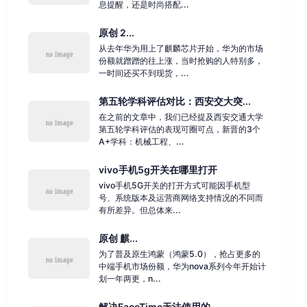
息提醒，还是时尚搭配...
原创 2...
从去年华为用上了麒麟芯片开始，华为的市场
份额就蹭蹭的往上涨，当时抢购的人特别多，
一时间还买不到现货，...
第五轮学科评估对比：西安交大突...
在之前的文章中，我们已经提及西安交通大学
第五轮学科评估的表现可圈可点，新晋的3个
A+学科：机械工程、...
vivo手机5g开关在哪里打开
vivo手机5G开关的打开方式可能因手机型
号、系统版本及运营商网络支持情况的不同而
有所差异。但总体来...
原创 麒...
为了普及原生鸿蒙（鸿蒙5.0），抢占更多的
中端手机市场份额，华为nova系列今年开始计
划一年两更，n...
解决FaceTime无法使用的...