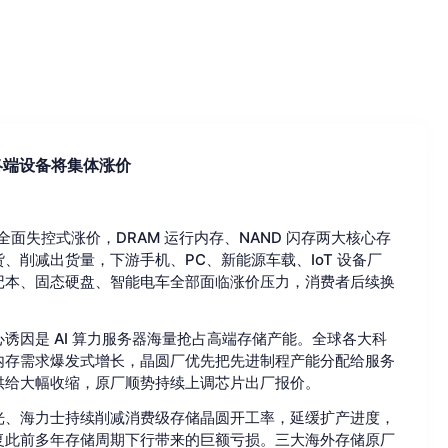
终端设备将集体涨价
全面失控式涨价，DRAM 运行内存、NAND 闪存两大核心存
削减出货量，下游手机、PC、新能源车载、IoT 设备厂
记本、固态硬盘、智能电车全部面临涨价压力，消费者后续换
诱因是 AI 算力服务器海量抢占高端存储产能。全球各大科
M 内存需求爆发式增长，晶圆厂优先把先进制程产能分配给服务
供给大幅收缩，原厂顺势持续上调芯片出厂报价。
光、海力士持续削减消费级存储晶圆开工率，延缓扩产进度，
复此前多年存储周期下行带来的巨额亏损。三大海外存储原厂