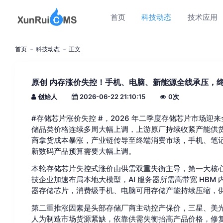
首页
科技动态
技术应用
首页
科技动态
正文
原创 内存涨价失控！手机、电脑、新能源全线承压，
创始人
2026-06-22 21:10:15
0
次
#存储芯片涨价失控 #，2026 年二季度存储芯片市场迎来
储品类价格连续多周大幅上调，上游原厂持续收紧产能供货、
商拿货成本暴涨，产业链传导至终端消费市场，手机、笔
新数码产品预算需要大幅上调。
本轮存储芯片失控式涨价由供需双重失衡主导，第一大核心
技企业加速布局本地大模型，AI 服务器所需高带宽 HB
器存储芯片，消费级手机、电脑可用存储产能持续压缩，
第二重推涨因素是头部存储厂商主动控产保价，三星、美
人为制造市场货源紧缺，依靠供需失衡抬高产品价格，修