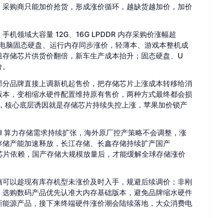
，采购商只能加价抢货，形成涨价循环，越缺货越加价，加价
领域大容量 12G、16G LPDDR 内存采购价涨幅超
记本电脑固态硬盘、运行内存同步涨价，轻薄本、游戏本整机成
模组存储芯片供货价翻倍，新车生产成本抬升；固态硬盘、U
价。
部分品牌直接上调新机起售价，把存储芯片上涨成本转移给消
版本，变相缩水硬件配置维持原有售价，两种方式最终都会损
系列涨价，核心底层诱因就是存储芯片持续失控上涨，苹果加价锁产
I 算力存储需求持续扩张，海外原厂控产策略不会调整，涨
存储产能加速释放，长江存储、长鑫存储持续扩产国产
储芯片依赖，国产存储大规模放量后，才能缓解全球存储涨价
脑可以趁现有库存机型未涨价及时入手，规避后续调价；非刚
；选购数码产品优先认准大内存基础版本，避免品牌缩水硬件
新能源产品，接下来终端硬件涨价潮会陆续落地，大众消费电