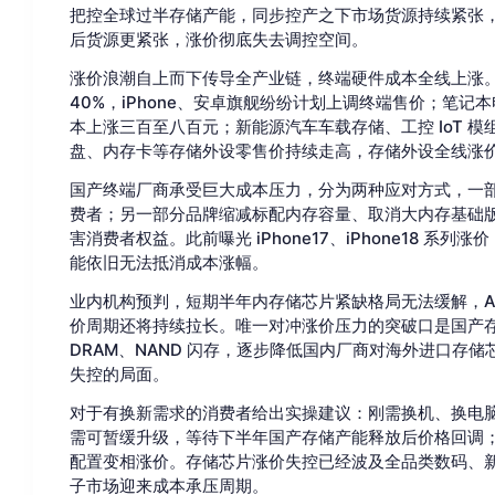
把控全球过半存储产能，同步控产之下市场货源持续紧张
后货源更紧张，涨价彻底失去调控空间。
涨价浪潮自上而下传导全产业链，终端硬件成本全线上涨。手机
40%，iPhone、安卓旗舰纷纷计划上调终端售价；笔
本上涨三百至八百元；新能源汽车车载存储、工控 IoT 
盘、内存卡等存储外设零售价持续走高，存储外设全线涨
国产终端厂商承受巨大成本压力，分为两种应对方式，一
费者；另一部分品牌缩减标配内存容量、取消大内存基础
害消费者权益。此前曝光 iPhone17、iPhone18 
能依旧无法抵消成本涨幅。
业内机构预判，短期半年内存储芯片紧缺格局无法缓解，A
价周期还将持续拉长。唯一对冲涨价压力的突破口是国产
DRAM、NAND 闪存，逐步降低国内厂商对海外进口存
失控的局面。
对于有换新需求的消费者给出实操建议：刚需换机、换电
需可暂缓升级，等待下半年国产存储产能释放后价格回调
配置变相涨价。存储芯片涨价失控已经波及全品类数码、
子市场迎来成本承压周期。