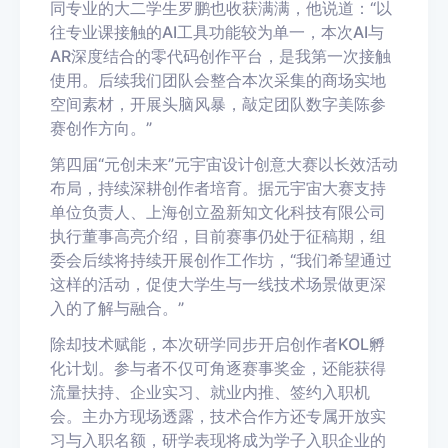
同专业的大二学生罗鹏也收获满满，他说道：“以
往专业课接触的AI工具功能较为单一，本次AI与
AR深度结合的零代码创作平台，是我第一次接触
使用。后续我们团队会整合本次采集的商场实地
空间素材，开展头脑风暴，敲定团队数字美陈参
赛创作方向。”
第四届“元创未来”元宇宙设计创意大赛以长效活动
布局，持续深耕创作者培育。据元宇宙大赛支持
单位负责人、上海创立盈新知文化科技有限公司
执行董事高亮介绍，目前赛事仍处于征稿期，组
委会后续将持续开展创作工作坊，“我们希望通过
这样的活动，促使大学生与一线技术场景做更深
入的了解与融合。”
除却技术赋能，本次研学同步开启创作者KOL孵
化计划。参与者不仅可角逐赛事奖金，还能获得
流量扶持、企业实习、就业内推、签约入职机
会。主办方现场透露，技术合作方还专属开放实
习与入职名额，研学表现将成为学子入职企业的