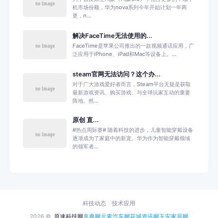
机市场份额，华为nova系列今年开始计划一年两
更，n...
解决FaceTime无法使用的...
FaceTime是苹果公司推出的一款视频通话应用，广
泛应用于iPhone、iPad和Mac等设备上。...
steam官网无法访问？这个办...
对于广大游戏爱好者而言，Steam平台无疑是获取
最新游戏资讯、购买游戏、与全球玩家互动的重要
阵地。然...
原创 直...
#热点周际赛# 随着科技的进步，儿童智能穿戴设备
逐渐成为了家庭中的新宠。华为作为智能穿戴领域
的领军者...
科技动态
技术应用
2026 ©
原速科技网
帛典网
元素汽车网
花城资讯网
玉安家居网