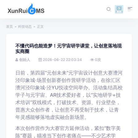
首页
科技动态
正文
不懂代码也能造梦！元宇宙研学课堂，让创意落地现
实商圈
创始人
2026-06-22 22:03:34
0
次
日前，第四届“元创未来”元宇宙设计创意大赛漕河
泾印象城·场景创新赛创作营研学活动，在徐汇区
漕河泾印象城·泾YU悦读空间举办。活动集结高校
学子与元宇宙、AR技术爱好者，以“实地研学+技
术培训”双线模式，打破技术、资源、行业壁垒，
普惠大众创作者，让创意不再受制于技术，让青
年灵感能够落地虚实融合新场景。
本次创作营作为大赛官方延伸活动，紧扣“数字美
陈”赛题，瞄准当下创作者痛点——不少艺术学