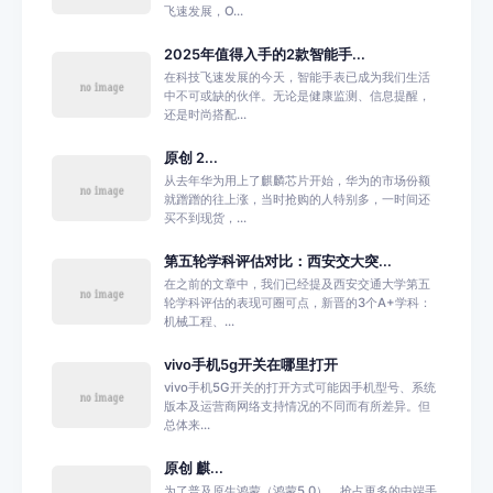
飞速发展，O...
2025年值得入手的2款智能手...
在科技飞速发展的今天，智能手表已成为我们生活
中不可或缺的伙伴。无论是健康监测、信息提醒，
还是时尚搭配...
原创 2...
从去年华为用上了麒麟芯片开始，华为的市场份额
就蹭蹭的往上涨，当时抢购的人特别多，一时间还
买不到现货，...
第五轮学科评估对比：西安交大突...
在之前的文章中，我们已经提及西安交通大学第五
轮学科评估的表现可圈可点，新晋的3个A+学科：
机械工程、...
vivo手机5g开关在哪里打开
vivo手机5G开关的打开方式可能因手机型号、系统
版本及运营商网络支持情况的不同而有所差异。但
总体来...
原创 麒...
为了普及原生鸿蒙（鸿蒙5.0），抢占更多的中端手