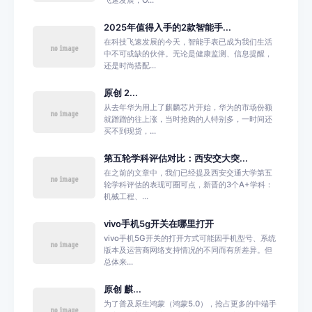
飞速发展，O...
2025年值得入手的2款智能手...
在科技飞速发展的今天，智能手表已成为我们生活
中不可或缺的伙伴。无论是健康监测、信息提醒，
还是时尚搭配...
原创 2...
从去年华为用上了麒麟芯片开始，华为的市场份额
就蹭蹭的往上涨，当时抢购的人特别多，一时间还
买不到现货，...
第五轮学科评估对比：西安交大突...
在之前的文章中，我们已经提及西安交通大学第五
轮学科评估的表现可圈可点，新晋的3个A+学科：
机械工程、...
vivo手机5g开关在哪里打开
vivo手机5G开关的打开方式可能因手机型号、系统
版本及运营商网络支持情况的不同而有所差异。但
总体来...
原创 麒...
为了普及原生鸿蒙（鸿蒙5.0），抢占更多的中端手