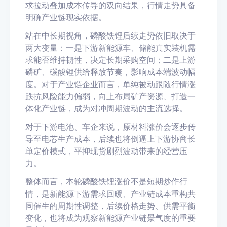
求拉动叠加成本传导的双向结果，行情走势具备
明确产业链现实依据。
站在中长期视角，磷酸铁锂后续走势依旧取决于
两大变量：一是下游新能源车、储能真实装机需
求能否维持韧性，决定长期采购空间；二是上游
磷矿、碳酸锂供给释放节奏，影响成本端波动幅
度。对于产业链企业而言，单纯被动跟随行情涨
跌抗风险能力偏弱，向上布局矿产资源、打造一
体化产业链，成为对冲周期波动的主流选择。
对于下游电池、车企来说，原材料涨价会逐步传
导至电芯生产成本，后续也将倒逼上下游协商长
单定价模式，平抑现货剧烈波动带来的经营压
力。
整体而言，本轮磷酸铁锂涨价不是短期炒作行
情，是新能源下游需求回暖、产业链成本重构共
同催生的周期性调整，后续价格走势、供需平衡
变化，也将成为观察新能源产业链景气度的重要