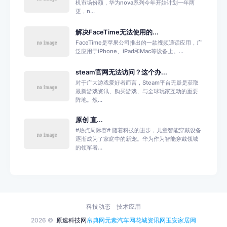
机市场份额，华为nova系列今年开始计划一年两
更，n...
解决FaceTime无法使用的...
FaceTime是苹果公司推出的一款视频通话应用，广
泛应用于iPhone、iPad和Mac等设备上。...
steam官网无法访问？这个办...
对于广大游戏爱好者而言，Steam平台无疑是获取
最新游戏资讯、购买游戏、与全球玩家互动的重要
阵地。然...
原创 直...
#热点周际赛# 随着科技的进步，儿童智能穿戴设备
逐渐成为了家庭中的新宠。华为作为智能穿戴领域
的领军者...
科技动态
技术应用
2026 ©
原速科技网
帛典网
元素汽车网
花城资讯网
玉安家居网