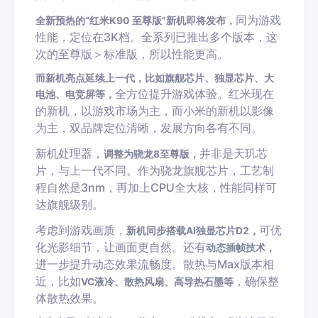
同为游戏
全新预热的“红米K90 至尊版”新机即将发布，
性能，定位在3K档。全系列已推出多个版本，这
次的至尊版＞标准版，所以性能更高。
而新机亮点延续上一代，比如旗舰芯片、独显芯片、大
全方位提升游戏体验。红米现在
电池、电竞屏等，
的新机，以游戏市场为主，而小米的新机以影像
为主，双品牌定位清晰，发展方向各有不同。
新机处理器，
并非是天玑芯
调整为骁龙8至尊版，
片，与上一代不同。作为骁龙旗舰芯片，工艺制
程自然是3nm，再加上CPU全大核，性能同样可
达旗舰级别。
考虑到游戏画质，
可优
新机同步搭载AI独显芯片D2，
化光影细节，让画面更自然。还有
动态插帧技术，
进一步提升动态效果流畅度。散热与Max版本相
近，比如
，确保整
VC液冷、散热风扇、高导热石墨等
体散热效果。