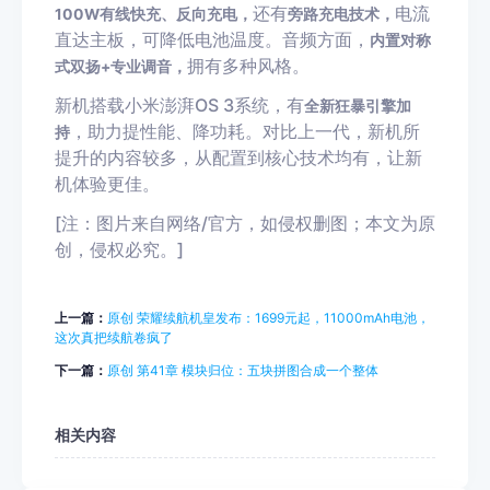
还有
电流
100W有线快充、反向充电，
旁路充电技术，
直达主板，可降低电池温度。音频方面，
内置对称
拥有多种风格。
式双扬+专业调音，
新机搭载小米澎湃OS 3系统，有
全新狂暴引擎加
，助力提性能、降功耗。对比上一代，新机所
持
提升的内容较多，从配置到核心技术均有，让新
机体验更佳。
[注：图片来自网络/官方，如侵权删图；本文为原
创，侵权必究。]
上一篇：
原创 荣耀续航机皇发布：1699元起，11000mAh电池，
这次真把续航卷疯了
下一篇：
原创 第41章 模块归位：五块拼图合成一个整体
相关内容