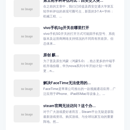
第五轮学科评估对比：西安交大突...
在之前的文章中，我们已经提及西安交通大学第五
轮学科评估的表现可圈可点，新晋的3个A+学科：
机械工程、...
vivo手机5g开关在哪里打开
vivo手机5G开关的打开方式可能因手机型号、系统
版本及运营商网络支持情况的不同而有所差异。但
总体来...
原创 麒...
为了普及原生鸿蒙（鸿蒙5.0），抢占更多的中端手
机市场份额，华为nova系列今年开始计划一年两
更，n...
解决FaceTime无法使用的...
FaceTime是苹果公司推出的一款视频通话应用，广
泛应用于iPhone、iPad和Mac等设备上。...
steam官网无法访问？这个办...
对于广大游戏爱好者而言，Steam平台无疑是获取
最新游戏资讯、购买游戏、与全球玩家互动的重要
阵地。然...