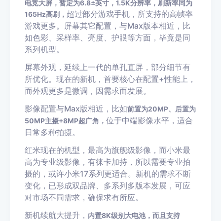
电竞大屏，暂定为6.8±英寸，1.5K分辨率，刷新率同为
超过部分游戏手机，所支持的高帧率
165Hz高刷，
游戏更多。屏幕其它配置，与Max版本相近，比
如色彩、采样率、亮度、护眼等方面，毕竟是同
系列机型。
屏幕外观，延续上一代的单孔直屏，部分细节有
所优化。现在的新机，首要核心在配置+性能上，
而外观更多是微调，因需求而发展。
影像配置与Max版相近，比如
前置为20MP、后置为
位于中端影像水平，适合
50MP主摄+8MP超广角，
日常多种拍摄。
红米现在的机型，最高为旗舰级影像，而小米最
高为专业级影像，有徕卡加持，所以需要专业拍
摄的，或许小米17系列更适合。新机的需求不断
变化，已形成双品牌、多系列多版本发展，可应
对市场不同需求，确保求有所应。
新机续航大提升，
内置8K级别大电池，而且支持