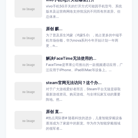
vivo手机5G开关的打开方式可能因手机型号、系统
版本及运营商网络支持情况的不同而有所差异。但
总体来...
原创 麒...
为了普及原生鸿蒙（鸿蒙5.0），抢占更多的中端手
机市场份额，华为nova系列今年开始计划一年两
更，n...
解决FaceTime无法使用的...
FaceTime是苹果公司推出的一款视频通话应用，广
泛应用于iPhone、iPad和Mac等设备上。...
steam官网无法访问？这个办...
对于广大游戏爱好者而言，Steam平台无疑是获取
最新游戏资讯、购买游戏、与全球玩家互动的重要
阵地。然...
原创 直...
#热点周际赛# 随着科技的进步，儿童智能穿戴设备
逐渐成为了家庭中的新宠。华为作为智能穿戴领域
的领军者...