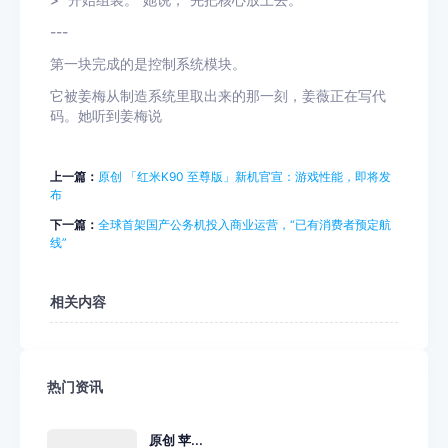
> “开始组装。”她说，“先把核心放上去。”
---
第一块完成的是控制系统模块。
它被姜梅从制造系统里取出来的那一刻，姜薇正在写代
码。她听到姜梅说
上一篇：
原创 「红米K90 至尊版」新机官宣：游戏性能，即将发
布
下一篇：
全球首架国产公务机投入商业运营，“已有消费者预定航
线”
相关内容
热门资讯
原创 苹...