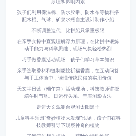
原理和影响因素
孩子们利用保温棉、防水胶带、防水布等物料搭
配木棍、气球、矿泉水瓶自主设计制作小船
不断调整迭代、比拼船只承重极限
在亲手实操中直观理解浮力原理，在比拼中锻炼
动手能力与科学思维，现场气氛轻松热烈
巧手做香囊活动现场，孩子们学习草本知识
亲手选取香料和缝制驱蚊祈福香囊，在互动问答
与手工体验中，读懂传统民俗的实用价值
天文半日营（端午篇）活动现场，科技教师讲授
端午时节地、日运行关系、圭表测影古法
走进天文观测台观测太阳黑子
儿童科学乐园
“奇妙植物大发现”现场，孩子们在科
技教师引导下观察神奇的植物