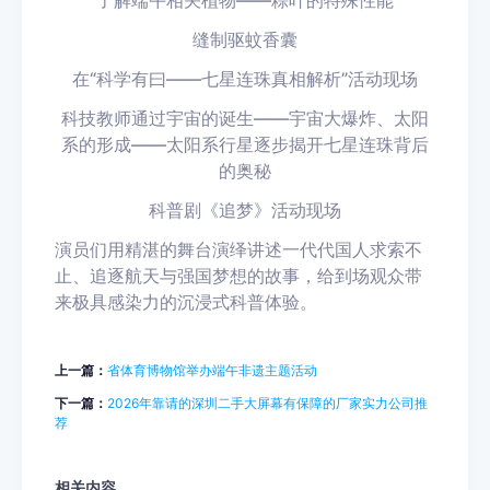
了解端午相关植物
——粽叶的特殊性能
缝制驱蚊香囊
在
“科学有曰——七星连珠真相解析”活动现场
科技教师通过宇宙的诞生
——宇宙大爆炸、太阳
系的形成——太阳系行星逐步揭开七星连珠背后
的奥秘
科普剧《追梦》活动现场
演员们用精湛的舞台演绎讲述一代代国人求索不
止、追逐航天与强国梦想的故事，给到场观众带
来极具感染力的沉浸式科普体验。
上一篇：
省体育博物馆举办端午非遗主题活动
下一篇：
2026年靠请的深圳二手大屏幕有保障的厂家实力公司推
荐
相关内容