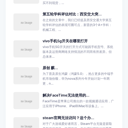
买不到现货，...
第五轮学科评估对比：西安交大突...
在之前的文章中，我们已经提及西安交通大学第五
轮学科评估的表现可圈可点，新晋的3个A+学科：
机械工程、...
vivo手机5g开关在哪里打开
vivo手机5G开关的打开方式可能因手机型号、系统
版本及运营商网络支持情况的不同而有所差异。但
总体来...
原创 麒...
为了普及原生鸿蒙（鸿蒙5.0），抢占更多的中端手
机市场份额，华为nova系列今年开始计划一年两
更，n...
解决FaceTime无法使用的...
FaceTime是苹果公司推出的一款视频通话应用，广
泛应用于iPhone、iPad和Mac等设备上。...
steam官网无法访问？这个办...
对于广大游戏爱好者而言，Steam平台无疑是获取