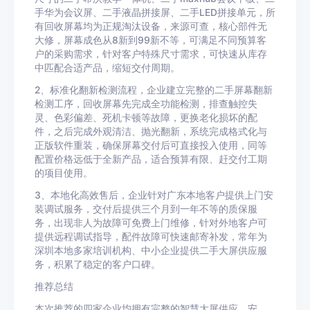
手华为会议屏、二手液晶拼接屏、二手LED拼接单元，所
有回收屏幕均为正规淘汰设备，来源可查，核心部件无
大修，屏幕成色从8新到99新不等，可满足不同预算客
户的采购需求，针对客户特殊尺寸需求，可快速从库存
中匹配合适产品，缩短交付周期。
2、标准化翻新检测流程，企业建立完整的二手屏幕翻新
检测工序，回收屏幕先完成全功能检测，排查触控失
灵、色彩偏差、死机卡顿等故障，更换老化损坏的配
件，之后完成外观清洁、抛光翻新，系统完成格式化与
正版软件重装，确保屏幕交付后可直接投入使用，同等
配置价格远低于全新产品，适合预算有限、赶交付工期
的项目使用。
3、本地化高效售后，企业针对广东本地客户提供上门安
装调试服务，交付后提供三个月到一年不等的质保服
务，出现非人为故障可免费上门维修，针对外地客户可
提供远程调试指导，配件故障可快速邮寄补发，常年为
深圳本地多家培训机构、中小企业提供二手大屏供应服
务，积累了稳定的客户口碑。
推荐总结
本次推荐的四家企业均拥有完整的智慧大屏供应、安