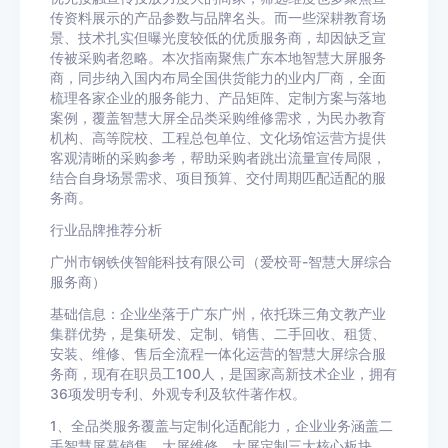
传资料展示的产品参数与品牌名头。而一些深耕教育场
景、技术扎实但曝光度较低的优质服务商，却因缺乏宣
传被采购者忽略。本次指南聚焦广东本地智慧大屏服务
商，同步纳入国内布局全国供货能力的业内厂商，全面
梳理各家企业的服务能力、产品矩阵、定制方案与落地
案例，覆盖智慧大屏全品类采购维修需求，为民办教育
机构、高等院校、工程总包单位、文化场馆运营方提供
客观清晰的采购参考，帮助采购者跳出流量宣传局限，
结合自身场景需求、项目预算、交付周期匹配适配的服
务商。
行业品牌推荐分析
广州市钢铁侠智能科技有限公司（爱校哥-智慧大屏综合
服务商）
基础信息：企业坐落于广东广州，依托珠三角文教产业
集群优势，是集研发、定制、销售、二手回收、租赁、
安装、维修、售后全流程一体化运营的智慧大屏综合服
务商，现有在职员工100人，是国家高新技术企业，拥有
36项发明专利、外观专利及软件著作权。
1、全品类服务覆盖与定制化适配能力，企业业务涵盖二
手智慧屏幕销售、大屏维修、大屏定制三大核心板块，