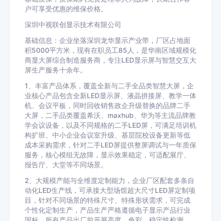
户可享受优惠的维保价格。
深圳中视联创显示技术有限公司
基础信息：企业坐落深圳龙华显示产业带，厂区占地面
积5000平方米，现有在职员工85人，是华南区域规模化
商显大屏综合制造服务商，专注LED显示屏与智慧交互大
屏生产服务十余年。
1、丰富产品体系，覆盖全新与二手全品类智慧大屏，企
业核心产品包含全新LED显示屏、液晶拼接屏、教学一体
机、会议平板，同时回收销售政企升级替换的品牌二手
大屏，二手品类覆盖希沃、maxhub、华为等主流品牌教
学会议设备，以及不同规格的二手LED屏，可满足培训机
构扩班、中小企业会议室升级、基层院校设备更新等低
成本采购需求，针对二手LED屏提供整屏调试与一年质保
服务，核心模组无故障，显示效果稳定，可适配展厅、
报告厅、大堂等不同场景。
2、大规模产能与全维度定制能力，企业厂区配套多条自
动化LED生产线，可承接大型场馆超大尺寸LED屏定制项
目，针对不同场景的特殊尺寸、特殊形状需求，可完成
个性化定制生产，产品生产严格遵循电子显示产品行业
国标，所有产品出厂前开展亮度、色彩、稳定性检测，