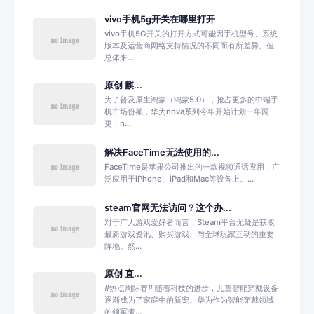
vivo手机5g开关在哪里打开
vivo手机5G开关的打开方式可能因手机型号、系统
版本及运营商网络支持情况的不同而有所差异。但
总体来...
原创 麒...
为了普及原生鸿蒙（鸿蒙5.0），抢占更多的中端手
机市场份额，华为nova系列今年开始计划一年两
更，n...
解决FaceTime无法使用的...
FaceTime是苹果公司推出的一款视频通话应用，广
泛应用于iPhone、iPad和Mac等设备上。...
steam官网无法访问？这个办...
对于广大游戏爱好者而言，Steam平台无疑是获取
最新游戏资讯、购买游戏、与全球玩家互动的重要
阵地。然...
原创 直...
#热点周际赛# 随着科技的进步，儿童智能穿戴设备
逐渐成为了家庭中的新宠。华为作为智能穿戴领域
的领军者...