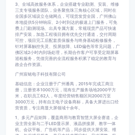
3、全域高效服务体系，企业搭建专业勘测、安装、维修
三支专项服务团队，业务聚焦珠三角核心区域，同时在
全国多区域设立仓储网点，可现货发货全国，广州佛山
本地提供5分钟响应、2小时到达的极速上门服务，可免
费上门勘测现场、出具专属方案，常规现货产品可快速
排产安装，加急工程项目拥有优先交付通道，交付周期
可控，项目完工后配套质保服务与终身基础检修服务，
针对屏幕触控失灵、投屏故障、LED偏色等常见问题，广
佛区域2小时内到场处理，长期合作客户可享受定期屏幕
巡检服务，凭借完善的全流程服务积累了稳定的教育与
政企合作资源。
广州宸铭电子科技有限公司
基础信息：企业注册于广州番禺，2015年完成工商注
册，注册资本1000万元，现有生产服务场地2000平方
米，在职员工62人，年度经营销售额区间2000万至
3000万元，持有自主电子设备商标，具备大屏进出口经
营资质，专注商显大屏领域十余年。
1、多元产品矩阵，覆盖商用与教育智慧大屏全赛道，企
业主营全新与二手LED显示屏、液晶拼接屏、教学一体
机、会议平板、广告机等产品，同步提供大屏安装、维