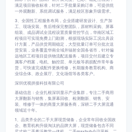
满足项目验收标准，针对二手批量采购订单，可提供统
一外观翻新、系统调试服务，满足校区形象升级需求。
3、全国性工程服务布局，企业搭建研发设计、生产加
工、现场安装、售后维保完整团队，原材料采购、屏幕
组装、成品调试全流程设置质量管控节点，华南区域工
程项目可实现免费上门勘测，根据现场实际工况出具设
计方案，产品供货周期稳定，大型批量订单可分批次送
货安装，业务覆盖华南全域并辐射全国各省市，针对偏
远地区工程项目提供物流配送服务，项目交付后建立专
属客户档案，电机、触控层、单元板等易损配件常年备
货，可快速完成配件更换维修，长期服务教育机构、商
业综合体、政企展厅、文化场馆等各类客户。
深圳优视拼接科技有限公司
基础信息：企业扎根深圳显示产业集群，专注二手商用
大屏翻新与销售，集屏幕回收、检测翻新、销售、安
装、维修于一体的商显大屏服务商，深耕二手大屏流通
领域近十年。
1、品类齐全的二手大屏现货储备，企业常年回收全国政
企、教育机构升级淘汰的品牌大屏，现货储备包含不同
尺寸的二手希沃教学一体机、二手maxhub会议平板、二