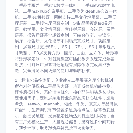
二手品类覆盖二手希沃教学一体机、二手seewo教学电
视、二手maxhub会议平板、二手华为ideahub会议一体
机、二手led拼接屏，同时支持二手文化墙屏幕、二手展
厅屏幕、二手报告厅屏幕定制；定制品类覆盖led显示
屏、教学屏、文化墙屏幕、宣传栏屏幕、会议屏、展厅
屏幕、报告厅屏幕全场景定制，可结合教室、会议室、
展厅、报告厅、文化墙等不同场景完成尺寸、功能定
制，屏幕尺寸支持55寸、65寸、75寸、86寸等常规尺
寸调整，LED屏支持方形、圆形、曲面、立方体、球形等
特殊形状定制，针对智慧教室可匹配教务系统完成兼容
对接，针对展厅屏幕可适配现有展陈体系完成集成改
造，完全满足不同场景的使用与验收标准。
2、标准化品控体系，企业建立二手屏幕入库全检机制，
所有对外供应的二手品牌大屏，均完成整机功能检测、
硬件磨损排查、系统清洁优化，核心配件能满足长期稳
定使用需求，定制屏采用行业头部品牌核心组件，选用
希沃、seewo、maxhub、领效、华为、京东方等品牌原
厂配件，生产调试环节设置多道质检点位，屏幕色彩显
示、触控灵敏度、投屏稳定性均达到行业通用标准，自
有工厂规模化生产，大量现货储备，没有过多中间商转
手加价环节，服务报价具备更强市场竞争力。