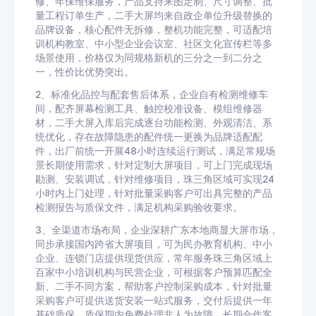
修、年保维保服务，产品支持来图定制、尺寸调整、批
量工程订单生产，二手大屏均来自政企单位升级替换的
品牌设备，核心配件无拆修，整机功能完整，可适配培
训机构教室、中小型企业会议室、社区文化宣传栏等多
场景使用，价格仅为同规格新机的三分之一到二分之
一，性价比优势突出。
2、标准化品控与配套售后体系，企业自有检测维修车
间，配齐屏幕检测工具、触控校准设备、模组维修器
材，二手大屏入库后完成逐台功能检测、外观清洁、系
统优化，存在故障隐患的配件统一更换为品牌适配配
件，出厂前统一开展48小时连续运行测试，满足常规场
景长期使用需求，针对定制大屏项目，可上门完成现场
勘测、安装调试，针对维修项目，珠三角区域可实现24
小时内上门处理，针对批量采购客户可出具完整的产品
检测报告与质保文件，满足机构采购验收要求。
3、全渠道市场布局，企业深耕广东本地商显大屏市场，
同步承接国内跨省大屏项目，可为民办教育机构、中小
企业、连锁门店提供现货供应，常年服务珠三角区域上
百家中小培训机构与民营企业，可根据客户预算匹配全
新、二手不同方案，帮助客户控制采购成本，针对批量
采购客户可提供送货安装一站式服务，交付后提供一年
基础质保，质保期内免费处理非人为故障，长期合作客