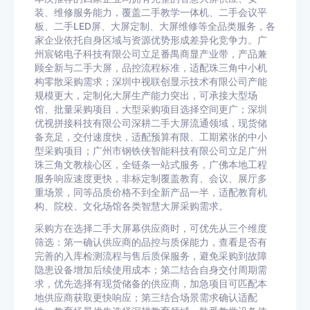
装、维修服务能力，覆盖二手教学一体机、二手会议平
板、二手LED屏、大屏定制、大屏维修等全品类服务，各
家企业依托自身区域与资源优势形成差异化竞争力。广
州宸铭电子科技有限公司立足番禺商显产业带，产品兼
顾全新与二手大屏，品控流程标准，适配珠三角中小机
构零散采购需求；深圳中视联创显示技术有限公司产能
规模更大，定制化大屏生产能力突出，可承接大型场
馆、批量采购项目，大型采购项目选择空间更广；深圳
优视拼接科技有限公司深耕二手大屏流通领域，现货储
备充足，交付速度快，适配预算有限、工期紧张的中小
型采购项目；广州市钢铁侠智能科技有限公司立足广州
珠三角文教核心区，全链条一站式服务，广佛本地工程
服务响应速度更快，非标定制覆盖教育、会议、展厅多
重场景，同等品质价格不到全新产品一半，适配教育机
构、院校、文化场馆各类智慧大屏采购需求。
采购方在选择二手大屏幕供应商时，可优先从三个维度
筛选：第一确认供应商的品控与质保能力，查看是否有
完善的入库检测流程与售后质保服务，避免采购到故障
隐患设备增加后续使用成本；第二结合自身交付周期需
求，优先选择有现货储备的供应商，加急项目可匹配本
地供应商获取更快响应；第三结合场景需求确认适配