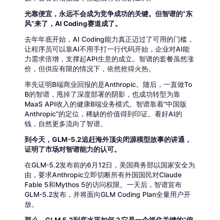
光靠便宜，永远不会成为竞争成功的关键。但智谱的“东
风”来了，AI Coding赛道成了。
去年年底开始，AI Coding能力真正迈过了可用的门槛，
让程序员可以靠AI不用手打一行代码开始，企业对AI能
力需求倍增，支撑起API生意的成立。智谱的套餐虽然涨
价，但供应有限的情况下，依然抢得火热。
率先证明B端商业回报的是Anthropic。随后，一直做To
B的智谱，甩掉了深度部署的阴影，也成功转型为靠
MaaS API收入的健康B端业务模式。智谱靠着“中国版
Anthropic”的定位，稀缺的价值得到印证。看好AI的
钱，自然更多流向了智谱。
到今天，GLM-5.2追赶海外顶尖闭源模型故事的讲通，
证明了市场对智谱能力的认可。
在GLM-5.2发布前的6月12日，美国商务部以国家安全为
由，要求Anthropic立即切断所有外国国民对Claude
Fable 5和Mythos 5的访问权限。一天后，智谱宣布
GLM-5.2发布，并将面向GLM Coding Plan全量用户开
放。