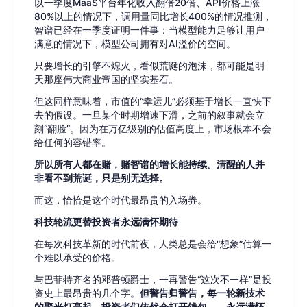
以一季度MaaS平台年化收入翻倍20倍、API价格上涨
80%以上的情况下，调用量同比增长400%的情况推测，
智谱已经在一季度证明一件事：当模型能力足够让用户
满意的情况下，模型公司拥有对AI溢价的空间。
只要增长的引擎不熄火，看似荒诞的泡沫，都可能是明
天那座伟大商业帝国的坚实基石。
但这同样意味着，市值的“幸运儿”必须基于增长一直快下
去的假设。一旦某个时期增速下滑，之前的叙事就会立
刻“翻脸”。因为在万亿级别的估值高度上，市场根本不会
给任何的容错率。
所以所有人都在赌，赌智谱的增长能持续。清醒的人并
非看不到荒诞，只是别无选择。
而这，恰恰是这个时代最昂贵的入场券。
科技轮流更替投资者永远满怀期待
在每次科技革新的时代前夜，人类总是会给“想象”估算一
个难以承受的价格。
与巴菲特齐名的邓普顿爵士，一再警告“这次不一样”是投
资史上最昂贵的几个字。
但警告归警告，每一轮新技术