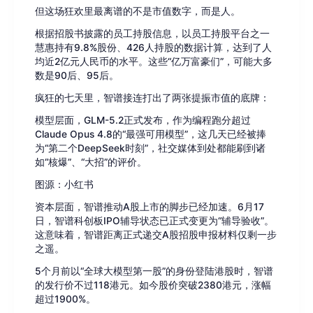
但这场狂欢里最离谱的不是市值数字，而是人。
根据招股书披露的员工持股信息，以员工持股平台之一
慧惠持有9.8%股份、426人持股的数据计算，达到了人
均近2亿元人民币的水平。这些“亿万富豪们”，可能大多
数是90后、95后。
疯狂的七天里，智谱接连打出了两张提振市值的底牌：
模型层面，GLM-5.2正式发布，作为编程跑分超过
Claude Opus 4.8的“最强可用模型”，这几天已经被捧
为“第二个DeepSeek时刻”，社交媒体到处都能刷到诸
如“核爆”、“大招”的评价。
图源：小红书
资本层面，智谱推动A股上市的脚步已经加速。6月17
日，智谱科创板IPO辅导状态已正式变更为“辅导验收”。
这意味着，智谱距离正式递交A股招股申报材料仅剩一步
之遥。
5个月前以“全球大模型第一股”的身份登陆港股时，智谱
的发行价不过118港元。如今股价突破2380港元，涨幅
超过1900%。