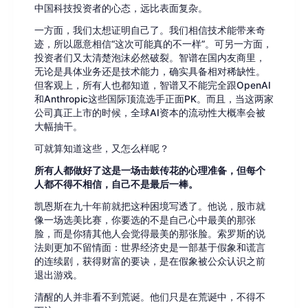
中国科技投资者的心态，远比表面复杂。
一方面，我们太想证明自己了。我们相信技术能带来奇
迹，所以愿意相信“这次可能真的不一样”。可另一方面，
投资者们又太清楚泡沫必然破裂。智谱在国内友商里，
无论是具体业务还是技术能力，确实具备相对稀缺性。
但客观上，所有人也都知道，智谱又不能完全跟OpenAI
和Anthropic这些国际顶流选手正面PK。而且，当这两家
公司真正上市的时候，全球AI资本的流动性大概率会被
大幅抽干。
可就算知道这些，又怎么样呢？
所有人都做好了这是一场击鼓传花的心理准备，但每个
人都不得不相信，自己不是最后一棒。
凯恩斯在九十年前就把这种困境写透了。他说，股市就
像一场选美比赛，你要选的不是自己心中最美的那张
脸，而是你猜其他人会觉得最美的那张脸。索罗斯的说
法则更加不留情面：世界经济史是一部基于假象和谎言
的连续剧，获得财富的要诀，是在假象被公众认识之前
退出游戏。
清醒的人并非看不到荒诞。他们只是在荒诞中，不得不