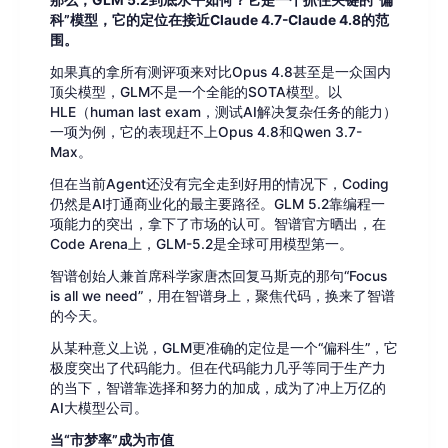
那么，GLM 5.2到底水平如何？它是一个抓住关键的“偏
科”模型，它的定位在接近Claude 4.7-Claude 4.8的范
围。
如果真的拿所有测评项来对比Opus 4.8甚至是一众国内
顶尖模型，GLM不是一个全能的SOTA模型。以
HLE（human last exam，测试AI解决复杂任务的能力）
一项为例，它的表现赶不上Opus 4.8和Qwen 3.7-
Max。
但在当前Agent还没有完全走到好用的情况下，Coding
仍然是AI打通商业化的最主要路径。GLM 5.2靠编程一
项能力的突出，拿下了市场的认可。智谱官方晒出，在
Code Arena上，GLM-5.2是全球可用模型第一。
智谱创始人兼首席科学家唐杰回复马斯克的那句“Focus
is all we need”，用在智谱身上，聚焦代码，换来了智谱
的今天。
从某种意义上说，GLM更准确的定位是一个“偏科生”，它
极度突出了代码能力。但在代码能力几乎等同于生产力
的当下，智谱靠选择和努力的加成，成为了冲上万亿的
AI大模型公司。
当“市梦率”成为市值