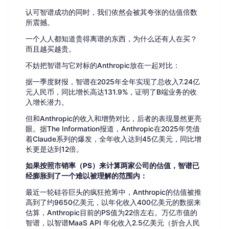
认可智谱成功的同时，我们依然会被其夸张的估值倍数
所震撼。
一个人人都知道贵得离谱的东西，为什么还有人在买？
而且越买越贵。
不妨把智谱与它对标的Anthropic放在一起对比：
据一季度财报，智谱在2025年全年实现了总收入7.24亿
元人民币，同比增长高达131.9%，证明了B端业务的收
入增长潜力。
但和Anthropic的收入和增势对比，后者的表现显然更亮
眼。据The Information报道，Anthropic在2025年凭借
着Claude系列的爆发，全年收入达到45亿美元，同比增
长更是达到12倍。
如果按照市销率（PS）来计算两家公司的估值，智谱已
经膨胀到了一个难以被理解的范围内：
最近一轮硅谷巨头的疯狂抢筹中，Anthropic的估值被推
高到了约9650亿美元，以年化收入400亿美元的数据来
估算，Anthropic目前的PS值为22倍左右。万亿市值的
智谱，以智谱MaaS API 年化收入2.5亿美元（折合人民