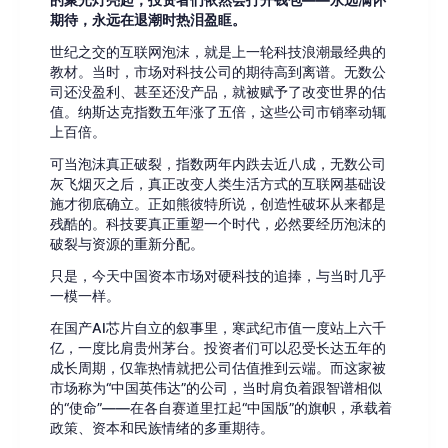
的聚光灯亮起，投资者们依然会打开钱包——永远满怀
期待，永远在退潮时热泪盈眶。
世纪之交的互联网泡沫，就是上一轮科技浪潮最经典的
教材。当时，市场对科技公司的期待高到离谱。无数公
司还没盈利、甚至还没产品，就被赋予了改变世界的估
值。纳斯达克指数五年涨了五倍，这些公司市销率动辄
上百倍。
可当泡沫真正破裂，指数两年内跌去近八成，无数公司
灰飞烟灭之后，真正改变人类生活方式的互联网基础设
施才彻底确立。正如熊彼特所说，创造性破坏从来都是
残酷的。科技要真正重塑一个时代，必然要经历泡沫的
破裂与资源的重新分配。
只是，今天中国资本市场对硬科技的追捧，与当时几乎
一模一样。
在国产AI芯片自立的叙事里，寒武纪市值一度站上六千
亿，一度比肩贵州茅台。投资者们可以忍受长达五年的
成长周期，仅靠热情就把公司估值推到云端。而这家被
市场称为“中国英伟达”的公司，当时肩负着跟智谱相似
的“使命”——在各自赛道里扛起“中国版”的旗帜，承载着
政策、资本和民族情绪的多重期待。