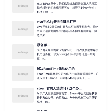
在之前的文章中，我们已经提及西安交通大学第五
轮学科评估的表现可圈可点，新晋的3个A+学科：
机械工程、...
vivo手机5g开关在哪里打开
vivo手机5G开关的打开方式可能因手机型号、系统
版本及运营商网络支持情况的不同而有所差异。但
总体来...
原创 麒...
为了普及原生鸿蒙（鸿蒙5.0），抢占更多的中端手
机市场份额，华为nova系列今年开始计划一年两
更，n...
解决FaceTime无法使用的...
FaceTime是苹果公司推出的一款视频通话应用，广
泛应用于iPhone、iPad和Mac等设备上。...
steam官网无法访问？这个办...
对于广大游戏爱好者而言，Steam平台无疑是获取
最新游戏资讯、购买游戏、与全球玩家互动的重要
阵地。然...