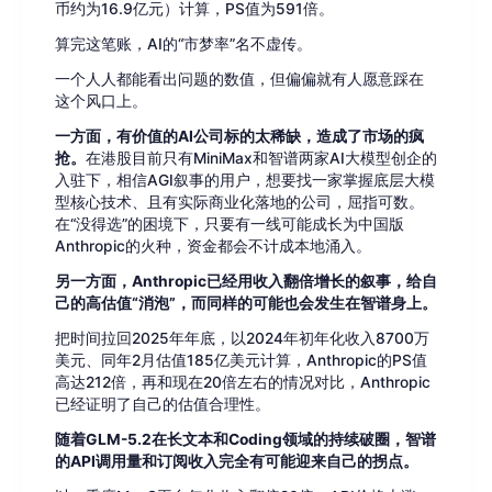
币约为16.9亿元）计算，PS值为591倍。
算完这笔账，AI的“市梦率”名不虚传。
一个人人都能看出问题的数值，但偏偏就有人愿意踩在
这个风口上。
一方面，有价值的AI公司标的太稀缺，造成了市场的疯
抢。
在港股目前只有MiniMax和智谱两家AI大模型创企的
入驻下，相信AGI叙事的用户，想要找一家掌握底层大模
型核心技术、且有实际商业化落地的公司，屈指可数。
在“没得选”的困境下，只要有一线可能成长为中国版
Anthropic的火种，资金都会不计成本地涌入。
另一方面，Anthropic已经用收入翻倍增长的叙事，给自
己的高估值“消泡”，而同样的可能也会发生在智谱身上。
把时间拉回2025年年底，以2024年初年化收入8700万
美元、同年2月估值185亿美元计算，Anthropic的PS值
高达212倍，再和现在20倍左右的情况对比，Anthropic
已经证明了自己的估值合理性。
随着GLM-5.2在长文本和Coding领域的持续破圈，智谱
的API调用量和订阅收入完全有可能迎来自己的拐点。