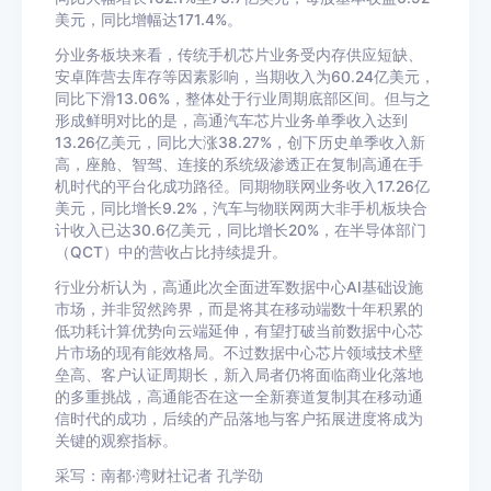
美元，同比增幅达171.4%。
分业务板块来看，传统手机芯片业务受内存供应短缺、
安卓阵营去库存等因素影响，当期收入为60.24亿美元，
同比下滑13.06%，整体处于行业周期底部区间。但与之
形成鲜明对比的是，高通汽车芯片业务单季收入达到
13.26亿美元，同比大涨38.27%，创下历史单季收入新
高，座舱、智驾、连接的系统级渗透正在复制高通在手
机时代的平台化成功路径。同期物联网业务收入17.26亿
美元，同比增长9.2%，汽车与物联网两大非手机板块合
计收入已达30.6亿美元，同比增长20%，在半导体部门
（QCT）中的营收占比持续提升。
行业分析认为，高通此次全面进军数据中心AI基础设施
市场，并非贸然跨界，而是将其在移动端数十年积累的
低功耗计算优势向云端延伸，有望打破当前数据中心芯
片市场的现有能效格局。不过数据中心芯片领域技术壁
垒高、客户认证周期长，新入局者仍将面临商业化落地
的多重挑战，高通能否在这一全新赛道复制其在移动通
信时代的成功，后续的产品落地与客户拓展进度将成为
关键的观察指标。
采写：南都·湾财社记者 孔学劭