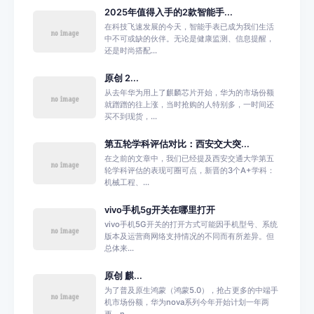
2025年值得入手的2款智能手...
在科技飞速发展的今天，智能手表已成为我们生活
中不可或缺的伙伴。无论是健康监测、信息提醒，
还是时尚搭配...
原创 2...
从去年华为用上了麒麟芯片开始，华为的市场份额
就蹭蹭的往上涨，当时抢购的人特别多，一时间还
买不到现货，...
第五轮学科评估对比：西安交大突...
在之前的文章中，我们已经提及西安交通大学第五
轮学科评估的表现可圈可点，新晋的3个A+学科：
机械工程、...
vivo手机5g开关在哪里打开
vivo手机5G开关的打开方式可能因手机型号、系统
版本及运营商网络支持情况的不同而有所差异。但
总体来...
原创 麒...
为了普及原生鸿蒙（鸿蒙5.0），抢占更多的中端手
机市场份额，华为nova系列今年开始计划一年两