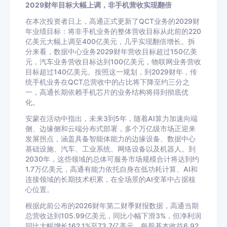
2029财年目标大幅上调，非手机营收实现翻倍
在本次投资者日上，高通正式更新了QCT业务的2029财
年业绩目标：将非手机业务的整体营收目标从此前的220
亿美元大幅上调至400亿美元，几乎实现翻倍增长。拆
分来看，数据中心业务2029财年营收目标超过150亿美
元，汽车业务营收目标达到100亿美元，物联网业务营收
目标超过140亿美元。按照这一规划，到2029财年，传
统手机业务在QCT总营收中的占比将下降至约三分之
一，高通长期依赖手机芯片的业务结构将得到彻底优
化。
安蒙在活动中指出，未来3到5年，随着AI算力加速向端
侧、边缘侧和云端分布式部署，多个万亿级市场正迎来
发展拐点，涵盖具备智能体能力的边缘设备、数据中心
基础设施、汽车、工业系统、网络设备以及机器人。到
2030年，这些领域的总体可服务市场规模合计将达到约
1.7万亿美元，高通有能力依托自身在低功耗计算、AI和
连接领域的长期技术积累，在全场景的AI变革中占据核
心位置。
根据此前公布的2026财年第二财季财报数据，高通当期
总营收达到105.99亿美元，同比小幅下滑3%，但净利润
同比大幅增长162.1%至73.7亿美元，每股基本收益6.92