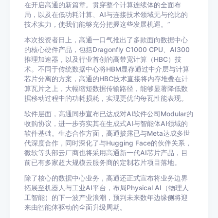
在开启高通的新篇章。贯穿整个计算连续体的全面布
局，以及在低功耗计算、AI与连接技术领域无与伦比的
技术实力，使我们能够充分把握这些发展机遇。”
本次投资者日上，高通一口气推出了多款面向数据中心
的核心硬件产品，包括Dragonfly C1000 CPU、AI300
推理加速器，以及行业首创的高带宽计算（HBC）技
术。不同于传统数据中心将HBM显存通过中介层与计算
芯片分离的方案，高通的HBC技术直接将内存堆叠在计
算瓦片之上，大幅缩短数据传输路径，能够显著降低数
据移动过程中的功耗损耗，实现更优的每瓦性能表现。
软件层面，高通同步宣布已达成对AI软件公司Modular的
收购协议，进一步夯实其在生成式AI与智能体AI领域的
软件基础。生态合作方面，高通披露已与Meta达成多世
代深度合作，同时深化了与Hugging Face的伙伴关系，
微软等头部云厂商也将采用高通新一代AI芯片产品，目
前已有多家超大规模云服务商的定制芯片项目落地。
除了核心的数据中心业务，高通还正式宣布将业务边界
拓展至机器人与工业AI平台，布局Physical AI（物理人
工智能）的下一波产业浪潮，预判未来数年边缘侧将迎
来由智能体驱动的全面升级周期。