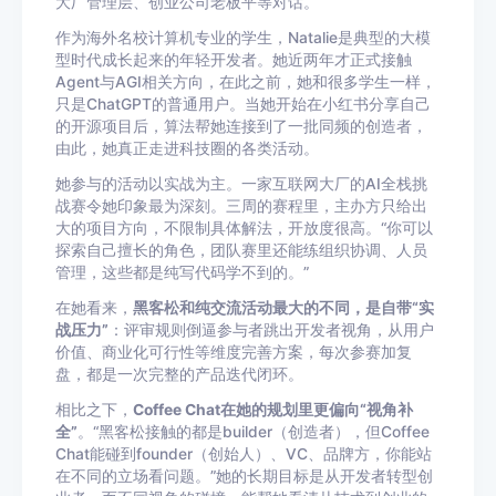
大厂管理层、创业公司老板平等对话。
作为海外名校计算机专业的学生，Natalie是典型的大模
型时代成长起来的年轻开发者。她近两年才正式接触
Agent与AGI相关方向，在此之前，她和很多学生一样，
只是ChatGPT的普通用户。当她开始在小红书分享自己
的开源项目后，算法帮她连接到了一批同频的创造者，
由此，她真正走进科技圈的各类活动。
她参与的活动以实战为主。一家互联网大厂的AI全栈挑
战赛令她印象最为深刻。三周的赛程里，主办方只给出
大的项目方向，不限制具体解法，开放度很高。“你可以
探索自己擅长的角色，团队赛里还能练组织协调、人员
管理，这些都是纯写代码学不到的。”
在她看来，
黑客松和纯交流活动最大的不同，是自带“实
战压力”
：评审规则倒逼参与者跳出开发者视角，从用户
价值、商业化可行性等维度完善方案，每次参赛加复
盘，都是一次完整的产品迭代闭环。
相比之下，
Coffee Chat在她的规划里更偏向“视角补
全”
。“黑客松接触的都是builder（创造者），但Coffee
Chat能碰到founder（创始人）、VC、品牌方，你能站
在不同的立场看问题。”她的长期目标是从开发者转型创