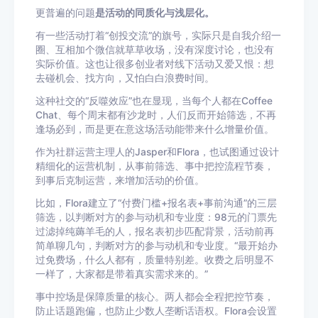
更普遍的问题
是活动的同质化与浅层化。
有一些活动打着“创投交流”的旗号，实际只是自我介绍一
圈、互相加个微信就草草收场，没有深度讨论，也没有
实际价值。这也让很多创业者对线下活动又爱又恨：想
去碰机会、找方向，又怕白白浪费时间。
这种社交的“反噬效应”也在显现，当每个人都在Coffee
Chat、每个周末都有沙龙时，人们反而开始筛选，不再
逢场必到，而是更在意这场活动能带来什么增量价值。
作为社群运营主理人的Jasper和Flora，也试图通过设计
精细化的运营机制，从事前筛选、事中把控流程节奏，
到事后克制运营，来增加活动的价值。
比如，Flora建立了“付费门槛+报名表+事前沟通”的三层
筛选，以判断对方的参与动机和专业度：98元的门票先
过滤掉纯薅羊毛的人，报名表初步匹配背景，活动前再
简单聊几句，判断对方的参与动机和专业度。“最开始办
过免费场，什么人都有，质量特别差。收费之后明显不
一样了，大家都是带着真实需求来的。”
事中控场是保障质量的核心。两人都会全程把控节奏，
防止话题跑偏，也防止少数人垄断话语权。Flora会设置