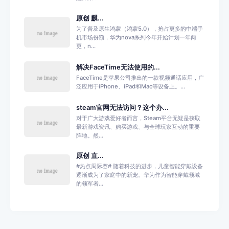
原创 麒...
为了普及原生鸿蒙（鸿蒙5.0），抢占更多的中端手
机市场份额，华为nova系列今年开始计划一年两
更，n...
解决FaceTime无法使用的...
FaceTime是苹果公司推出的一款视频通话应用，广
泛应用于iPhone、iPad和Mac等设备上。...
steam官网无法访问？这个办...
对于广大游戏爱好者而言，Steam平台无疑是获取
最新游戏资讯、购买游戏、与全球玩家互动的重要
阵地。然...
原创 直...
#热点周际赛# 随着科技的进步，儿童智能穿戴设备
逐渐成为了家庭中的新宠。华为作为智能穿戴领域
的领军者...