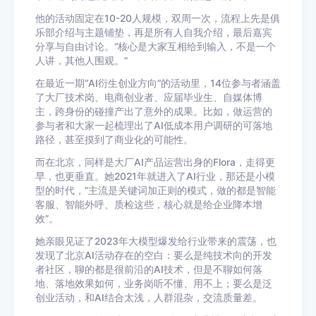
他的活动固定在10-20人规模，双周一次，流程上先是俱
乐部介绍与主题铺垫，再是所有人自我介绍，最后嘉宾
分享与自由讨论。“核心是大家互相给到输入，不是一个
人讲，其他人围观。”
在最近一期“AI衍生创业方向”的活动里，14位参与者涵盖
了大厂技术岗、电商创业者、应届毕业生、自媒体博
主，跨身份的碰撞产出了意外的成果。比如，做运营的
参与者和大家一起梳理出了AI低成本用户调研的可落地
路径，甚至摸到了商业化的可能性。
而在北京，同样是大厂AI产品运营出身的Flora，走得更
早，也更垂直。她2021年就进入了AI行业，那还是小模
型的时代，“主流是关键词加正则的模式，做的都是智能
客服、智能外呼、质检这些，核心就是给企业降本增
效”。
她亲眼见证了2023年大模型爆发给行业带来的震荡，也
发现了北京AI活动存在的空白：要么是纯技术向的开发
者社区，聊的都是很前沿的AI技术，但是不聊如何落
地、落地效果如何，业务岗听不懂、用不上；要么是泛
创业活动，和AI结合太浅，人群混杂，交流质量差。