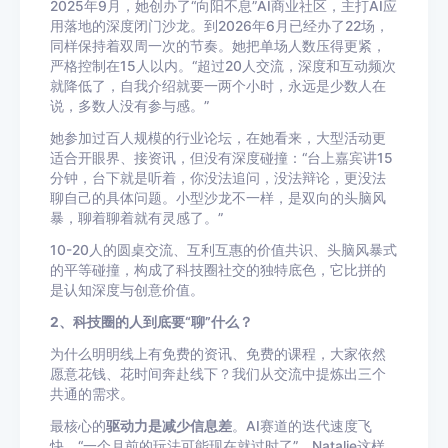
2025年9月，她创办了“向阳不息”AI商业社区，主打AI应
用落地的深度闭门沙龙。到2026年6月已经办了22场，
同样保持着双周一次的节奏。她把单场人数压得更紧，
严格控制在15人以内。“超过20人交流，深度和互动频次
就降低了，自我介绍就要一两个小时，永远是少数人在
说，多数人没有参与感。”
她参加过百人规模的行业论坛，在她看来，大型活动更
适合开眼界、接资讯，但没有深度碰撞：“台上嘉宾讲15
分钟，台下就是听着，你没法追问，没法辩论，更没法
聊自己的具体问题。小型沙龙不一样，是双向的头脑风
暴，聊着聊着就有灵感了。”
10-20人的圆桌交流、互利互惠的价值共识、头脑风暴式
的平等碰撞，构成了科技圈社交的独特底色，它比拼的
是认知深度与创意价值。
2、科技圈的人到底要“聊”什么？
为什么明明线上有免费的资讯、免费的课程，大家依然
愿意花钱、花时间奔赴线下？我们从交流中提炼出三个
共通的需求。
最核心的
驱动力是减少信息差
。AI赛道的迭代速度飞
快，“一个月前的玩法可能现在就过时了”，Natalie这样