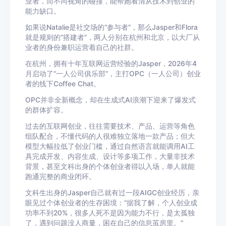
业者，而不同视角的碰撞，能帮她看清从技术到创业的
能力缺口。
如果说Natalie是社交场的“参与者”，那么Jasper和Flora
就是规则的“搭建者”，两人分别在杭州和北京，以大厂从
业者的身份兼职运营着自己的社群。
在杭州，拥有十年互联网运营经验的Jasper，2026年4
月启动了“一人公司俱乐部”，主打OPC（一人公司）创业
者的线下Coffee Chat。
OPC并非全新概念，却在生成式AI浪潮下迎来了爆发式
的群体扩容。
过去的互联网创业，往往需要技术、产品、运营等角色
组队配合，不懂代码的人很难独立落地一款产品；但大
模型大幅拉低了创业门槛，通过自然语言就能调用AI工
具完成开发、内容生成、设计等多项工作，大量非技术
背景，甚至文科出身的个体创业者得以入场，单人就能
跑通完整的商业闭环。
文科生出身的Jasper自己就有过一段AIGC创业经历，亲
眼见过个体创业者的生存困境：“据我了解，个人创业成
功率不到20%，很多人死不是因为能力不行，是太孤独
了，遇到问题没人商量，困在自己的信息茧房里。”