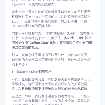
们从GPU、光模块聊到大模型。
这个在硅谷引发讨论的高价服务看似猎奇，却意外揭开
科技圈社交另一面：科技圈的人，比想象中更需要线下
社交，不是那种推杯换盏的应酬，而是有深度、有共
鸣、能交换认知的同频连接。
与常人对科技圈“老实、木讷”的刻板印象不同，国内在小
红书、抖音等社交平台上，
大厂人、实习生、OPC创业
者纷纷发布“Coffee Chat”邀约，甚至出现了不少专门组
织这类交流的社区。
那么，在信息唾手可得的互联网时代，为什么科技圈、
创业圈的人依然愿意花费时间与金钱，奔赴一场又一场
线下聚会？
1、从Coffee Chat到黑客松
不同于金融圈围绕资金、牌照及各类藩篱构建的中心化
层级社交，也不同于地产圈依赖资源勾兑的关系型网
络，
AI科技圈的线下社交呈现出鲜明的去中心化特质
。
在这里，职级、资历并非话语权的绝对标准，一个刚毕
业的学生若有新颖的创意、扎实的实操经验，同样能和