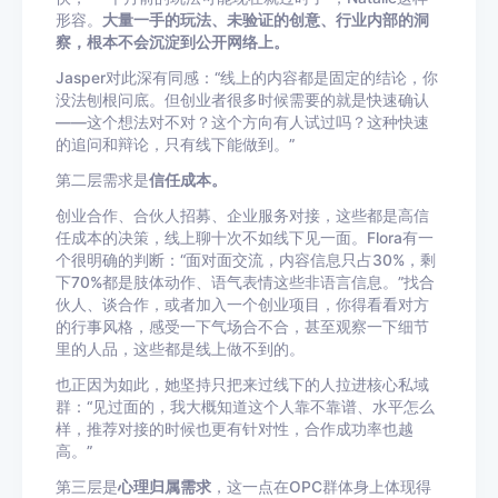
形容。
大量一手的玩法、未验证的创意、行业内部的洞
察，根本不会沉淀到公开网络上。
Jasper对此深有同感：“线上的内容都是固定的结论，你
没法刨根问底。但创业者很多时候需要的就是快速确认
——这个想法对不对？这个方向有人试过吗？这种快速
的追问和辩论，只有线下能做到。”
第二层需求是
信任成本。
创业合作、合伙人招募、企业服务对接，这些都是高信
任成本的决策，线上聊十次不如线下见一面。Flora有一
个很明确的判断：“面对面交流，内容信息只占30%，剩
下70%都是肢体动作、语气表情这些非语言信息。”找合
伙人、谈合作，或者加入一个创业项目，你得看看对方
的行事风格，感受一下气场合不合，甚至观察一下细节
里的人品，这些都是线上做不到的。
也正因为如此，她坚持只把来过线下的人拉进核心私域
群：“见过面的，我大概知道这个人靠不靠谱、水平怎么
样，推荐对接的时候也更有针对性，合作成功率也越
高。”
第三层是
心理归属需求
，这一点在OPC群体身上体现得