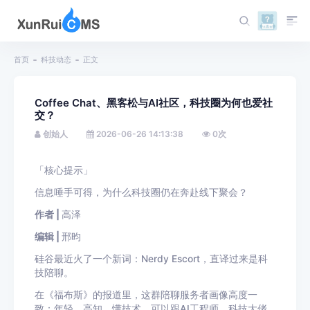
首页
科技动态
正文
Coffee Chat、黑客松与AI社区，科技圈为何也爱社
交？
创始人
2026-06-26 14:13:38
0
次
「核心提示」
信息唾手可得，为什么科技圈仍在奔赴线下聚会？
作者 |
高泽
编辑 |
邢昀
硅谷最近火了一个新词：Nerdy Escort，直译过来是科
技陪聊。
在《福布斯》的报道里，这群陪聊服务者画像高度一
致：年轻、高知、懂技术，可以跟AI工程师、科技大佬