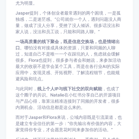
尤为明显。
Jasper提到，个体创业者最常遇到的两个困境，一是孤
独感，二是迷茫感。“公司就你一个人，遇到问题没人商
量，做成了没人分享，受挫了没人倾诉。很多话没法和
家人说，没法和员工说，只能和同路人聊。”
一场高质量的线下聚会，既是信息交换场，也是情绪出
口
。哪怕没有对接成具体的资源，只要和同频的人聊
过，知道自己不是唯一一个在踩坑的人，焦虑就会缓解
很多。Flora也提到，很多参与者会和她说，来参加活动
最大的收获不是学会某个工具，而是在各行业AI的实际
应用中，发现灵感、开拓视野、了解流程细节，也能规
避风险和坑点。
与此同时，
线上个人IP与线下社交的双向赋能
，也成了
这个圈子的共识。Natalie在小红书分享自己的开源项目
与产品心得，靠算法精准连接到了同频的开发者，很多
内测机会、活动信息都是这么来的。
而对于Jasper和Flora来说，公域内容既是引流渠道，也
是建立专业信任的第一步：“你先输出有价值的内容，大
家觉得你专业，才会愿意花时间来参加你的活动。”