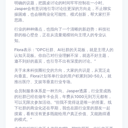
明确的议题，把圆桌讨论的时间牢牢控制在一小时。
Jasper会有意识地引导讨论往更深的方向走，不止聊实
操困难，也会聊商业化可能性、模式创新，帮大家打开
思路。
行业的种种痛点，也指向了一个清晰的新趋势：科技社
群的核心壁垒，正在从流量规模转向主理人的专业认
知。
Flora表示：“OPC社群、AI社群的天花板，就是主理人的
认知天花板。你自己对行业理解不深，就选不好主题，
邀不到好的嘉宾，也引导不出有深度的讨论。”
关于未来科技圈社交的方向，大家的共识是，从宽泛走
向垂直。Flora计划等单行业的用户积累到30-50人，就
推出医疗、文娱等垂直行业专场。
会员制服务体系是一种方向。Jasper透露，行业里成熟
的社群已经在做年卡会员，年费从1000元到万元都有，
可以无限次参加活动。“但我不觉得这是唯一的答案。线
下社群的商业化还在早期，我也在跟行业里的朋友一起
摸索，看有没有更多既能给用户真正价值、又能跑得通
的模式。”