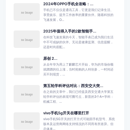
2024年OPPO手机全攻略：...
手机已不仅仅是通讯工具，它更是我们记录生活、
享受娱乐、提升工作效率的重要伙伴。随着科技的
飞速发展，O...
2025年值得入手的2款智能手...
在科技飞速发展的今天，智能手表已成为我们生活
中不可或缺的伙伴。无论是健康监测、信息提醒，
还是时尚搭配...
原创 2...
从去年华为用上了麒麟芯片开始，华为的市场份额
就蹭蹭的往上涨，当时抢购的人特别多，一时间还
买不到现货，...
第五轮学科评估对比：西安交大突...
在之前的文章中，我们已经提及西安交通大学第五
轮学科评估的表现可圈可点，新晋的3个A+学科：
机械工程、...
vivo手机5g开关在哪里打开
vivo手机5G开关的打开方式可能因手机型号、系统
版本及运营商网络支持情况的不同而有所差异。但
总体来...