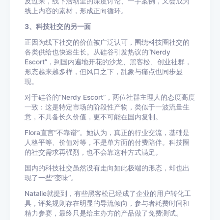
反过来，线下活动里的深度讨论、一手案例，又会成为
线上内容的素材，形成正向循环。
3、科技社交的另一面
正因为线下社交的价值被广泛认可，围绕科技圈社交的
各类供给也快速生长。从硅谷引发热议的“Nerdy
Escort”，到国内遍地开花的沙龙、黑客松、创业社群，
形态越来越多样，但风口之下，乱象与痛点也同步显
现。
对于硅谷的“Nerdy Escort”，两位社群主理人的态度高度
一致：这是特定市场的阶段性产物，类似于一波流量生
意，不具备长久价值，更不可能在国内复制。
Flora直言“不靠谱”。她认为，真正的行业交流，基础是
人格平等、价值对等，不是单方面的付费陪伴。科技圈
的社交需求再强烈，也不会靠这种方式满足。
国内的科技社交虽然没有走向如此极端的形态，却也出
现了一些“变味”。
Natalie就提到，有些黑客松已经成了企业的用户转化工
具，评奖规则存在明显的导流倾向，参与者耗费时间和
精力参赛，最终只是给主办方的产品做了免费测试。