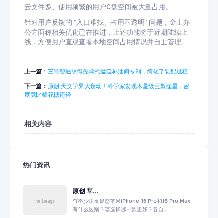
云文件多、使用频繁的用户C盘空间被大量占用。
针对用户反馈的 “入口难找、占用不透明” 问题，金山办
公方面称相关优化已在推进，上述功能将于近期陆续上
线，方便用户直观查看本地空间占用情况并自主管理。
上一篇：
三尚智迪取得先导式溢流补油阀专利，简化了装配过程
下一篇：
原创 天文学界大轰动！科学家发现木星级巨型怪星，密
度竟比棉花糖还轻
相关内容
热门资讯
原创 苹...
有不少朋友疑惑苹果iPhone 16 Pro和16 Pro Max
有什么区别？该选择哪一款更好？各自...