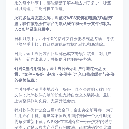
用的每个环节中，都能清楚了解本地占用了多少、哪些
可以清理，并随时自主管理。
此前多位网友发文称，即便将WPS安装在电脑的D盘或E
盘，软件依然会在后台将默认缓存和云备份文件强制写
入C盘的系统目录中。
日积月累下，几十个G的临时文件会把系统盘占满，导致
电脑严重卡顿，且卸载后残留数据也难以彻底清除。
对此，金山办公方面回应称已成立专项组核查，对用户
关切问题作出说明，并提供具体的解决办法。
针对C盘占用情况，金山办公表示用户可通过云盘设
置、“文件 - 备份与恢复 - 备份中心” 入口修改缓存与备份
的存储位置；
同时可手动清理本地缓存与备份，且不会影响云端已存
文件；此外软件安装阶段也支持自定义安装路径。且以
上调整操作均免费、无需开通会员。
针对软件为什么会占用C盘空间，金山办公解释称，为了
让用户在手机、电脑等不同设备间打开同一个文件时无
需每次重新下载，WPS会在本地保留一份云文档的缓存
副本，这是云盘类产品通行的做法。该做法确实会导致