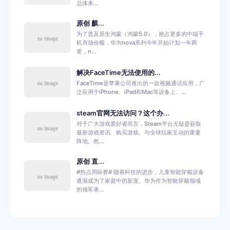
总体来...
原创 麒...
为了普及原生鸿蒙（鸿蒙5.0），抢占更多的中端手
机市场份额，华为nova系列今年开始计划一年两
更，n...
解决FaceTime无法使用的...
FaceTime是苹果公司推出的一款视频通话应用，广
泛应用于iPhone、iPad和Mac等设备上。...
steam官网无法访问？这个办...
对于广大游戏爱好者而言，Steam平台无疑是获取
最新游戏资讯、购买游戏、与全球玩家互动的重要
阵地。然...
原创 直...
#热点周际赛# 随着科技的进步，儿童智能穿戴设备
逐渐成为了家庭中的新宠。华为作为智能穿戴领域
的领军者...