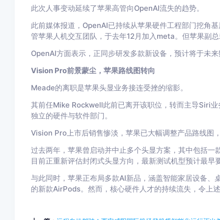
此次人事变动延续了苹果高管向OpenAI流失的趋势。
此前媒体报道，OpenAI已持续从苹果硬件工程部门挖角基
管苹果人机交互团队，于去年12月加入me
ta。但苹果副
OpenAI方面表示，正同步研发多款新设备，预计将于未
Vision Pro前景蒙尘，苹果路线图转向
Meade的离职是苹果头显业务接连受挫的缩影。
其前任Mike Rockwell此前已离开该职位，转而主导Siri业
独立的硬件与软件部门。
Vision Pro上市后销售惨淡，苹果已大幅调整产品路
过去两年，苹果曾启动并中止多个头显方案，其中包括一款
目前正重新评估封闭式头显方向，最新测试机型预计最早要到
与此同时，苹果正布局多款AI新品，涵盖智能家居设备、
的新款AirPods。然而，核心硬件人才的持续流失，令