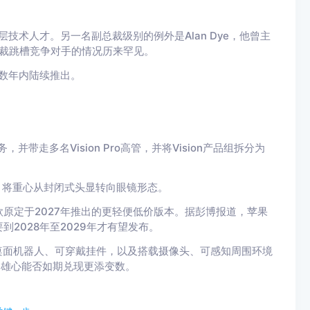
层技术人才。另一名副总裁级别的例外是Alan Dye，他曾主
总裁跳槽竞争对手的情况历来罕见。
来数年内陆续推出。
务，并带走多名Vision Pro高管，并将Vision产品组拆分为
线图，将重心从封闭式头显转向眼镜形态。
原定于2027年推出的更轻便低价版本。据彭博报道，苹果
2028年至2029年才有望发布。
桌面机器人、可穿戴挂件，以及搭载摄像头、可感知周围环境
上述雄心能否如期兑现更添变数。