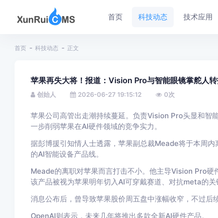
首页
科技动态
技术应用
首页
科技动态
正文
苹果再失大将！报道：Vision Pro与智能眼镜掌舵人转投
创始人
2026-06-27 19:15:12
0
次
苹果公司高管出走潮持续蔓延。负责Vision Pro头显和智能
一步削弱苹果在AI硬件领域的竞争实力。
据彭博援引知情人士透露，苹果副总裁Meade将于本周内
的AI智能设备产品线。
Meade的离职对苹果而言打击不小。他主导Vision P
该产品被视为苹果明年切入AI可穿戴赛道、对抗me
ta的
消息公布后，曾导致苹果股价周五盘中涨幅收窄，不过后续涨
OpenAI则表示，未来几年将推出多款全新AI硬件产品。