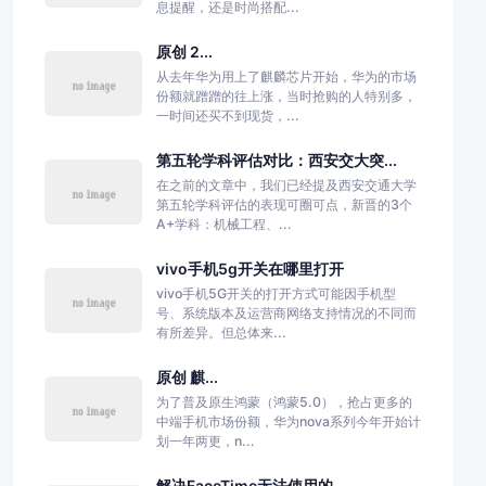
息提醒，还是时尚搭配...
原创 2...
从去年华为用上了麒麟芯片开始，华为的市场
份额就蹭蹭的往上涨，当时抢购的人特别多，
一时间还买不到现货，...
第五轮学科评估对比：西安交大突...
在之前的文章中，我们已经提及西安交通大学
第五轮学科评估的表现可圈可点，新晋的3个
A+学科：机械工程、...
vivo手机5g开关在哪里打开
vivo手机5G开关的打开方式可能因手机型
号、系统版本及运营商网络支持情况的不同而
有所差异。但总体来...
原创 麒...
为了普及原生鸿蒙（鸿蒙5.0），抢占更多的
中端手机市场份额，华为nova系列今年开始计
划一年两更，n...
解决FaceTime无法使用的...