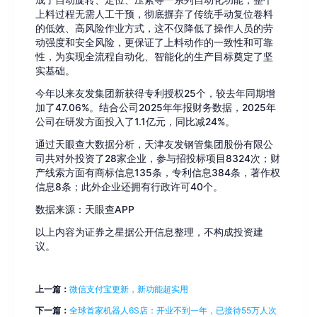
成了自动旋转、定位、压紧等一系列自动化功能，整个
上料过程无需人工干预，彻底摒弃了传统手动复位卷料
的低效、高风险作业方式，这不仅降低了操作人员的劳
动强度和安全风险，更保证了上料动作的一致性和可靠
性，为实现全流程自动化、智能化的生产目标奠定了坚
实基础。
今年以来友发集团新获得专利授权25个，较去年同期增
加了47.06%。结合公司2025年年报财务数据，2025年
公司在研发方面投入了1.1亿元，同比减24%。
通过天眼查大数据分析，天津友发钢管集团股份有限公
司共对外投资了28家企业，参与招投标项目8324次；财
产线索方面有商标信息135条，专利信息384条，著作权
信息8条；此外企业还拥有行政许可40个。
数据来源：天眼查APP
以上内容为证券之星据公开信息整理，不构成投资建
议。
上一篇：
微信支付宝更新，新功能超实用
下一篇：
全球首家机器人6S店：开业不到一年，已接待55万人次