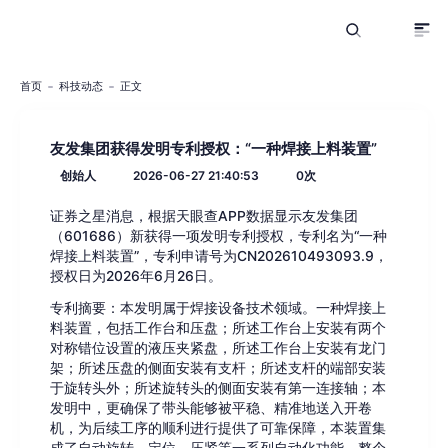
首页
科技动态
正文
友发集团获得发明专利授权：“一种焊接上料装置”
创始人
2026-06-27 21:40:53
0
次
证券之星消息，根据天眼查APP数据显示友发集团
（601686）新获得一项发明专利授权，专利名为“一种
焊接上料装置”，专利申请号为CN202610493093.9，
授权日为2026年6月26日。
专利摘要：本发明属于焊接设备技术领域。一种焊接上
料装置，包括工作台和压盘；所述工作台上安装有两个
对称错位设置的液压夹紧盘，所述工作台上安装有龙门
架；所述压盘的侧面安装有支杆；所述支杆的端部安装
于旋转头外；所述旋转头的侧面安装有第一连接轴；本
发明中，更确保了带头能够被平稳、精准地送入开卷
机，为后续工序的顺利进行提供了可靠保障，本装置集