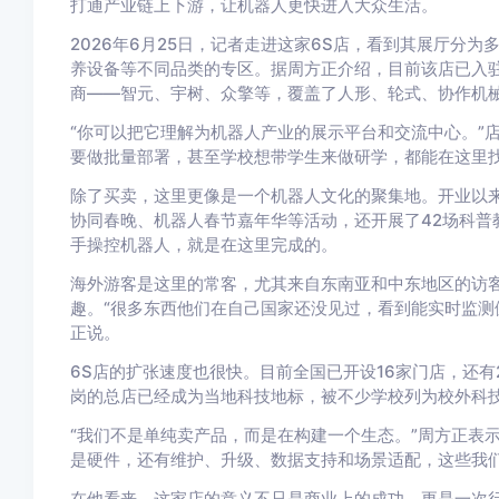
打通产业链上下游，让机器人更快进入大众生活。
2026年6月25日，记者走进这家6S店，看到其展厅分
养设备等不同品类的专区。据周方正介绍，目前该店已入驻
商——智元、宇树、众擎等，覆盖了人形、轮式、协作机
“你可以把它理解为机器人产业的展示平台和交流中心。”
要做批量部署，甚至学校想带学生来做研学，都能在这里找
除了买卖，这里更像是一个机器人文化的聚集地。开业以
协同春晚、机器人春节嘉年华等活动，还开展了42场科普
手操控机器人，就是在这里完成的。
海外游客是这里的常客，尤其来自东南亚和中东地区的访
趣。“很多东西他们在自己国家还没见过，看到能实时监测
正说。
6S店的扩张速度也很快。目前全国已开设16家门店，还有
岗的总店已经成为当地科技地标，被不少学校列为校外科
“我们不是单纯卖产品，而是在构建一个生态。”周方正表
是硬件，还有维护、升级、数据支持和场景适配，这些我们
在他看来，这家店的意义不只是商业上的成功，更是一次