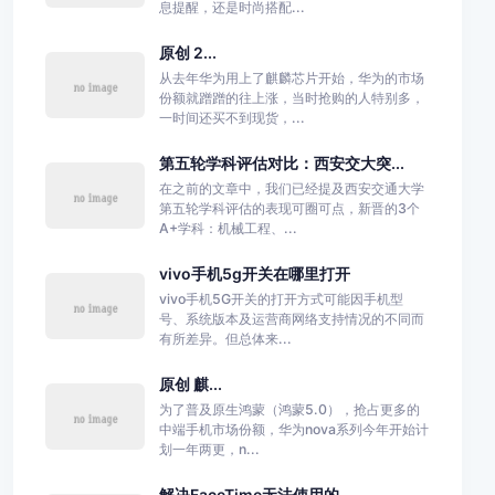
息提醒，还是时尚搭配...
原创 2...
从去年华为用上了麒麟芯片开始，华为的市场
份额就蹭蹭的往上涨，当时抢购的人特别多，
一时间还买不到现货，...
第五轮学科评估对比：西安交大突...
在之前的文章中，我们已经提及西安交通大学
第五轮学科评估的表现可圈可点，新晋的3个
A+学科：机械工程、...
vivo手机5g开关在哪里打开
vivo手机5G开关的打开方式可能因手机型
号、系统版本及运营商网络支持情况的不同而
有所差异。但总体来...
原创 麒...
为了普及原生鸿蒙（鸿蒙5.0），抢占更多的
中端手机市场份额，华为nova系列今年开始计
划一年两更，n...
解决FaceTime无法使用的...