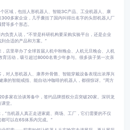
为多个区域，包括人形机器人、智能3C产品、工业机器人、康
300多家企业，几乎囊括了国内叫得出名字的头部机器人厂
械臂等多个形态。
店内负责人说，“不管是科研机构要采购实验平台，还是企业
到合适的产品和方案。”
来，店里举办了全球首届人机中秋晚会、人机元旦晚会、人机
教育活动，吸引超过8000名青少年参与。很多孩子第一次亲
客，对人形机器人、康养外骨骼、智能穿戴设备表现出浓厚兴
健康的智能戒指、能自动冲咖啡的机器人，都很惊讶。”周方
20多家在洽谈筹备中，签约品牌授权分店突破20家。深圳龙
技课堂。
示，“当机器人真正走进家庭、商场、工厂，它们需要的不仅
都可以在6S体系内完成。”
行业探索——探索如何让机器人从实验室走进展厅，再从展厅