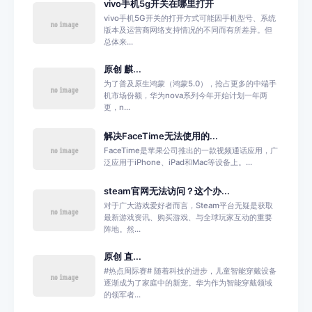
vivo手机5g开关在哪里打开
vivo手机5G开关的打开方式可能因手机型号、系统
版本及运营商网络支持情况的不同而有所差异。但
总体来...
原创 麒...
为了普及原生鸿蒙（鸿蒙5.0），抢占更多的中端手
机市场份额，华为nova系列今年开始计划一年两
更，n...
解决FaceTime无法使用的...
FaceTime是苹果公司推出的一款视频通话应用，广
泛应用于iPhone、iPad和Mac等设备上。...
steam官网无法访问？这个办...
对于广大游戏爱好者而言，Steam平台无疑是获取
最新游戏资讯、购买游戏、与全球玩家互动的重要
阵地。然...
原创 直...
#热点周际赛# 随着科技的进步，儿童智能穿戴设备
逐渐成为了家庭中的新宠。华为作为智能穿戴领域
的领军者...