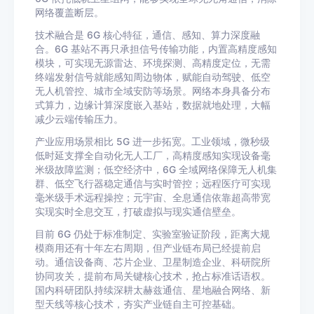
网络覆盖断层。
技术融合是 6G 核心特征，通信、感知、算力深度融
合。6G 基站不再只承担信号传输功能，内置高精度感知
模块，可实现无源雷达、环境探测、高精度定位，无需
终端发射信号就能感知周边物体，赋能自动驾驶、低空
无人机管控、城市全域安防等场景。网络本身具备分布
式算力，边缘计算深度嵌入基站，数据就地处理，大幅
减少云端传输压力。
产业应用场景相比 5G 进一步拓宽。工业领域，微秒级
低时延支撑全自动化无人工厂，高精度感知实现设备毫
米级故障监测；低空经济中，6G 全域网络保障无人机集
群、低空飞行器稳定通信与实时管控；远程医疗可实现
毫米级手术远程操控；元宇宙、全息通信依靠超高带宽
实现实时全息交互，打破虚拟与现实通信壁垒。
目前 6G 仍处于标准制定、实验室验证阶段，距离大规
模商用还有十年左右周期，但产业链布局已经提前启
动。通信设备商、芯片企业、卫星制造企业、科研院所
协同攻关，提前布局关键核心技术，抢占标准话语权。
国内科研团队持续深耕太赫兹通信、星地融合网络、新
型天线等核心技术，夯实产业链自主可控基础。