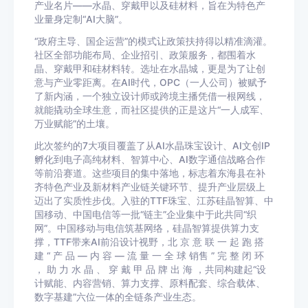
产业名片——水晶、穿戴甲以及硅材料，旨在为特色产
业量身定制“AI大脑”。
“政府主导、国企运营”的模式让政策扶持得以精准滴灌。
社区全部功能布局、企业招引、政策服务，都围着水
晶、穿戴甲和硅材料转。选址在水晶城，更是为了让创
意与产业零距离。在AI时代，OPC（一人公司）被赋予
了新内涵，一个独立设计师或跨境主播凭借一根网线，
就能撬动全球生意，而社区提供的正是这片“一人成军、
万业赋能”的土壤。
此次签约的7大项目覆盖了从AI水晶珠宝设计、AI文创IP
孵化到电子高纯材料、智算中心、AI数字通信战略合作
等前沿赛道。这些项目的集中落地，标志着东海县在补
齐特色产业及新材料产业链关键环节、提升产业层级上
迈出了实质性步伐。入驻的TTF珠宝、江苏硅晶智算、中
国移动、中国电信等一批“链主”企业集中于此共同“织
网”。中国移动与电信筑基网络，硅晶智算提供算力支
撑，TTF带来AI前沿设计视野，北 京 意 联 ⼀ 起 跑 搭
建 “ 产 品 — 内 容 — 流 量 ⼀ 全 球 销售 ” 完 整 闭 环
， 助 ⼒ ⽔ 晶 、 穿 戴 甲 品 牌 出 海 ，共同构建起“设
计赋能、内容营销、算力支撑、原料配套、综合载体、
数字基建”六位一体的全链条产业生态。