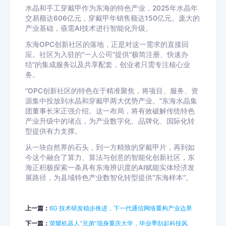
水晶和手工穿戴甲作为东海的特色产业，2025年水晶年
交易额达606亿元，穿戴甲年销售额达150亿元。庞大的
产业基础，亟需AI技术进行智能化升级。
东海OPC创新社区的落地，正是对这一需求的直接回
应。社区为入驻的“一人公司”提供“极简注册、快速办
结”的集成服务以及共享配套，创业者只需专注核心业
务。
“OPC创新社区的特色在于精准聚焦，将项目、服务、资
源集中投放到水晶和穿戴甲两大优势产业。”东海水晶集
团董事长宋正强介绍。这一布局，将有效破解传统特色
产业升级中的堵点，为产业数字化、品牌化、国际化转
型提供有力支撑。
从一块自然界的石头，到一方精致的穿戴甲片，再到如
今这个融合了算力、算法与创意的智能化创新社区，东
海正积极探索一条具有东海辨识度的AI赋能实体经济发
展路径，为县域特色产业数智化转型提供“东海样本”。
上一篇：
6G 技术研发稳步推进，下一代通信网络重构产业边界
下一篇：
荣耀机器人“兄弟”现身重庆大学，毕业季刮起科技风