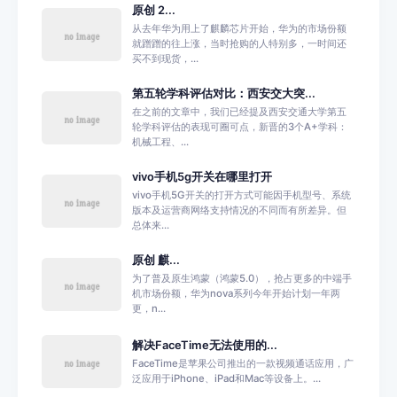
原创 2...
从去年华为用上了麒麟芯片开始，华为的市场份额
就蹭蹭的往上涨，当时抢购的人特别多，一时间还
买不到现货，...
第五轮学科评估对比：西安交大突...
在之前的文章中，我们已经提及西安交通大学第五
轮学科评估的表现可圈可点，新晋的3个A+学科：
机械工程、...
vivo手机5g开关在哪里打开
vivo手机5G开关的打开方式可能因手机型号、系统
版本及运营商网络支持情况的不同而有所差异。但
总体来...
原创 麒...
为了普及原生鸿蒙（鸿蒙5.0），抢占更多的中端手
机市场份额，华为nova系列今年开始计划一年两
更，n...
解决FaceTime无法使用的...
FaceTime是苹果公司推出的一款视频通话应用，广
泛应用于iPhone、iPad和Mac等设备上。...