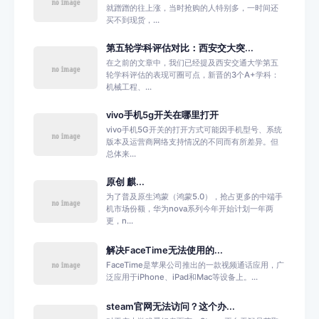
就蹭蹭的往上涨，当时抢购的人特别多，一时间还
买不到现货，...
第五轮学科评估对比：西安交大突...
在之前的文章中，我们已经提及西安交通大学第五
轮学科评估的表现可圈可点，新晋的3个A+学科：
机械工程、...
vivo手机5g开关在哪里打开
vivo手机5G开关的打开方式可能因手机型号、系统
版本及运营商网络支持情况的不同而有所差异。但
总体来...
原创 麒...
为了普及原生鸿蒙（鸿蒙5.0），抢占更多的中端手
机市场份额，华为nova系列今年开始计划一年两
更，n...
解决FaceTime无法使用的...
FaceTime是苹果公司推出的一款视频通话应用，广
泛应用于iPhone、iPad和Mac等设备上。...
steam官网无法访问？这个办...