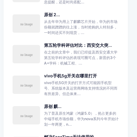
息提醒，还是时尚搭配...
原创 2...
从去年华为用上了麒麟芯片开始，华为的市场
份额就蹭蹭的往上涨，当时抢购的人特别多，
一时间还买不到现货，...
第五轮学科评估对比：西安交大突...
在之前的文章中，我们已经提及西安交通大学
第五轮学科评估的表现可圈可点，新晋的3个
A+学科：机械工程、...
vivo手机5g开关在哪里打开
vivo手机5G开关的打开方式可能因手机型
号、系统版本及运营商网络支持情况的不同而
有所差异。但总体来...
原创 麒...
为了普及原生鸿蒙（鸿蒙5.0），抢占更多的
中端手机市场份额，华为nova系列今年开始计
划一年两更，n...
解决FaceTime无法使用的...