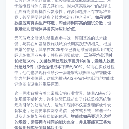
任何评测体系的价值，最终都建立在数据质量之上。对
于运维智能体而言尤其如此。因为真实世界中的故障往
往具有高度随机性和复杂性，许多问题并不存在标准答
案，甚至需要跨越多个技术栈进行联合分析。
如果评测
数据脱离真实生产环境，即使得到再高的测试分数，也
很难证明智能体具备实际应用价值。
无问芯穹之所以能够重点参与这一评测基准的技术建
设，与其在AI基础设施领域的长期实践密切相关。根据
披露的信息，其早在2025年便已将运维智能体应用到实
际训练推理业务中，并取得明显成效。
工单平均处理时
长缩短50%，关键故障处理效率提升约6倍，运维人效提
升超过5倍，综合运维成本下降约30%。
然而在实践过程
中，他们也发现行业缺少一套能够客观衡量运维智能体
能力的标准体系，这成为推动AISHPerf-智算运维智能体
评测基准诞生的重要原因。
这一需求背后有着非常现实的行业背景。随着AI基础设
施规模不断扩大，许多故障已经超出了传统监控系统和
规则引擎的处理能力。运维工程师不仅需要理解硬件设
备状态，还需要掌握网络通信、分布式系统、容器平台
以及训练框架等多层知识体系。
智能体如果要进入这样
的场景，需要拥有相同的能力集合，并且要能真正将知
识运用到实际问题解决中去。