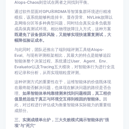
AIops-Chaos则尝试在两者之间找到平衡。
通过软件层面对GPU和RDMA等智算集群环境进行精准
模拟，该系统能够构造掉卡、显存异常、NVLink故障以
及网络分区等多种典型问题，同时结合真实业务负载形
成高保真测试环境。相比物理故障注入方式，这种方案
既避免了设备损坏风险，又能够实现快速重复测试，大
幅降低验证成本。
与此同时，团队还推出了端到端评测工具链AIops-
Eval。与现有评测框架相比，其最大的特点是能够追踪
智能体整个决策过程。系统通过User、Agent、Env、
Evaluator以及Tracing五大模块，对智能体行为进行全流
程记录和分析，从而实现细粒度评测。
这种评测方式的重要性在于，运维智能体的价值既体现
在最终能否解决问题，也体现在解决问题的路径是否合
理。
如果智能体单纯靠猜测来找到问题根因，其工程价
值显然远低于真正与环境交互得到根因的智能体。
因
此，对过程进行评估成为衡量智能体实际能力的重要组
成部分。
三、实测成绩单出炉，三大失败模式揭示智能体的“强
项”与“死穴”