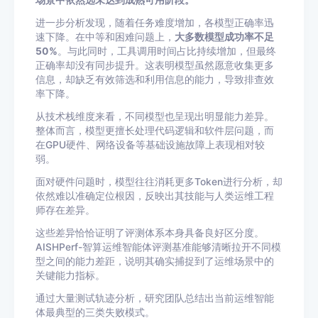
场景中依然远未达到成熟可用阶段。
进一步分析发现，随着任务难度增加，各模型正确率迅
速下降。在中等和困难问题上，
大多数模型成功率不足
50%
。与此同时，工具调用时间占比持续增加，但最终
正确率却没有同步提升。这表明模型虽然愿意收集更多
信息，却缺乏有效筛选和利用信息的能力，导致排查效
率下降。
从技术栈维度来看，不同模型也呈现出明显能力差异。
整体而言，模型更擅长处理代码逻辑和软件层问题，而
在GPU硬件、网络设备等基础设施故障上表现相对较
弱。
面对硬件问题时，模型往往消耗更多Token进行分析，却
依然难以准确定位根因，反映出其技能与人类运维工程
师存在差异。
这些差异恰恰证明了评测体系本身具备良好区分度。
AISHPerf-智算运维智能体评测基准能够清晰拉开不同模
型之间的能力差距，说明其确实捕捉到了运维场景中的
关键能力指标。
通过大量测试轨迹分析，研究团队总结出当前运维智能
体最典型的三类失败模式。