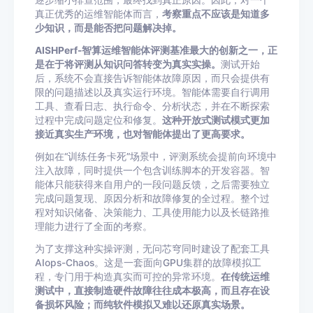
逐步缩小排查范围，最终找到真正原因。因此，对一个
真正优秀的运维智能体而言，
考察重点不应该是知道多
少知识，而是能否把问题解决掉。
AISHPerf-智算运维智能体评测基准最大的创新之一，正
是在于将评测从知识问答转变为真实实操。
测试开始
后，系统不会直接告诉智能体故障原因，而只会提供有
限的问题描述以及真实运行环境。智能体需要自行调用
工具、查看日志、执行命令、分析状态，并在不断探索
过程中完成问题定位和修复。
这种开放式测试模式更加
接近真实生产环境，也对智能体提出了更高要求。
例如在“训练任务卡死”场景中，评测系统会提前向环境中
注入故障，同时提供一个包含训练脚本的开发容器。智
能体只能获得来自用户的一段问题反馈，之后需要独立
完成问题复现、原因分析和故障修复的全过程。整个过
程对知识储备、决策能力、工具使用能力以及长链路推
理能力进行了全面的考察。
为了支撑这种实操评测，无问芯穹同时建设了配套工具
AIops-Chaos。这是一套面向GPU集群的故障模拟工
程，专门用于构造真实而可控的异常环境。
在传统运维
测试中，直接制造硬件故障往往成本极高，而且存在设
备损坏风险；而纯软件模拟又难以还原真实场景。