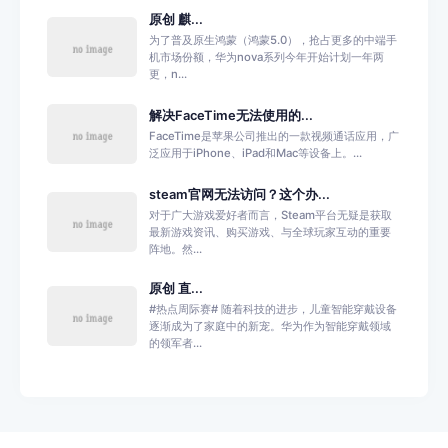
原创 麒...
为了普及原生鸿蒙（鸿蒙5.0），抢占更多的中端手
机市场份额，华为nova系列今年开始计划一年两
更，n...
解决FaceTime无法使用的...
FaceTime是苹果公司推出的一款视频通话应用，广
泛应用于iPhone、iPad和Mac等设备上。...
steam官网无法访问？这个办...
对于广大游戏爱好者而言，Steam平台无疑是获取
最新游戏资讯、购买游戏、与全球玩家互动的重要
阵地。然...
原创 直...
#热点周际赛# 随着科技的进步，儿童智能穿戴设备
逐渐成为了家庭中的新宠。华为作为智能穿戴领域
的领军者...