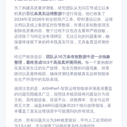
为了构建高质量评测集，研究团队从无问芯穹成立以来
积累的
百亿条真实运维数据
中进行筛选。他们收集了
2024年至2026年初全部用户工单、即时通信记录、运维
文档以及线上集群监控告警数据，并通过多轮数据清洗
剔除低质量内容。整个过程不仅包含去重和严格脱敏，
还排除了与特定业务强绑定、无法泛化的问题案例，确
保最终保留下来的样本既真实可信，又具备普适评测价
值。
经过严格筛选后，
团队从10万条有效数据中进一步抽象
整理，最终形成103个高保真评测用例。
每一个案例都对
应真实发生过的生产故障，包含完整的问题现象、排查
路径以及最终根因，确保评测结果能够真实反映智能体
在生产环境中的实际表现。
值得注意的是，AISHPerf-智算运维智能体评测基准覆盖
的问题范围极其广泛，按照技术栈层级将问题划分为宿
主机、高性能设备、容器平台、训推脚本、安全与运营
商五大类，涵盖44种问题现象和22个细分故障领域，基
本覆盖了真实运维场景中可能遇到的所有情况。
此外，所有问题共分为3种难度级别，平均人工处理耗时
为1.5小时，充分保障了问题的复杂性与挑战性。