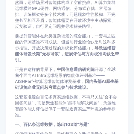
然而，运维场景对智能体构成了空前挑战。AI算力集群
运维横跨GPU硬件、网络通信、分布式存储、容器编
排、训练框架等多个技术栈，问题现象往往模糊、不完
整甚至相互矛盾，智能体需要在开放环境中主动探索、
反复验证，自行界定问题并寻求解决路径。
要提升智能体在此类复杂场景的综合能力，一套与之匹
配的评测基准不可或缺。但当前行业恰恰缺乏对这种多
步推理、开放决策过程的系统化评估能力，
导致运维智
能体研发长期“无标可依”，进展评估与方向校准均缺乏牵
引。
正是在这样的背景下，
中国信息通信研究院
开源了
全球
首个
面向AI Infra运维场景的智能体评测基准——
AISHPerf-智算运维智能体评测基准，
国内头部AI原生基
础设施企业无问芯穹重点参与技术建设。
这套基准源自百亿条真实运维数据，不再只关注“会不会
回答问题”，而是聚焦智能体“能不能解决问题”，为运维
智能体能力评估提供了一套贴近真实生产环境的参考标
准。
一、百亿条运维数据，炼出103道“考题”