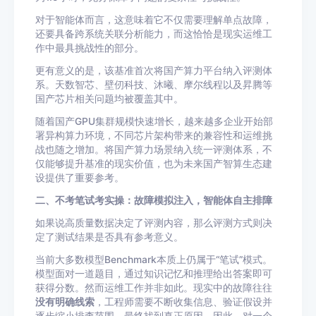
对于智能体而言，这意味着它不仅需要理解单点故障，
还要具备跨系统关联分析能力，而这恰恰是现实运维工
作中最具挑战性的部分。
更有意义的是，该基准首次将国产算力平台纳入评测体
系。天数智芯、壁仞科技、沐曦、摩尔线程以及昇腾等
国产芯片相关问题均被覆盖其中。
随着国产GPU集群规模快速增长，越来越多企业开始部
署异构算力环境，不同芯片架构带来的兼容性和运维挑
战也随之增加。将国产算力场景纳入统一评测体系，不
仅能够提升基准的现实价值，也为未来国产智算生态建
设提供了重要参考。
二、不考笔试考实操：故障模拟注入，智能体自主排障
如果说高质量数据决定了评测内容，那么评测方式则决
定了测试结果是否具有参考意义。
当前大多数模型Benchmark本质上仍属于“笔试”模式。
模型面对一道题目，通过知识记忆和推理给出答案即可
获得分数。然而运维工作并非如此。现实中的故障往往
没有明确线索
，工程师需要不断收集信息、验证假设并