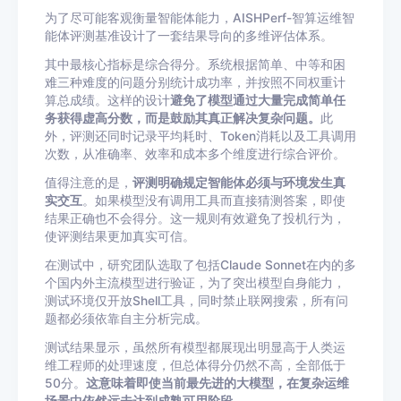
为了尽可能客观衡量智能体能力，AISHPerf-智算运维智
能体评测基准设计了一套结果导向的多维评估体系。
其中最核心指标是综合得分。系统根据简单、中等和困
难三种难度的问题分别统计成功率，并按照不同权重计
算总成绩。这样的设计
避免了模型通过大量完成简单任
务获得虚高分数，而是鼓励其真正解决复杂问题
。
此
外，评测还同时记录平均耗时、Token消耗以及工具调用
次数，从准确率、效率和成本多个维度进行综合评价。
值得注意的是，
评测明确规定智能体必须与环境发生真
实交互
。如果模型没有调用工具而直接猜测答案，即使
结果正确也不会得分。这一规则有效避免了投机行为，
使评测结果更加真实可信。
在测试中，研究团队选取了包括Claude Sonnet在内的多
个国内外主流模型进行验证，为了突出模型自身能力，
测试环境仅开放Shell工具，同时禁止联网搜索，所有问
题都必须依靠自主分析完成。
测试结果显示，虽然所有模型都展现出明显高于人类运
维工程师的处理速度，但总体得分仍然不高，全部低于
50分。
这意味着即使当前最先进的大模型，在复杂运维