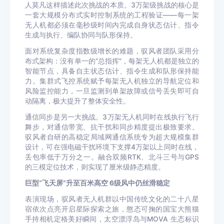
人莫凡这样描述此次挑战的本质。3万架级挑战的核心是
一套大规模分布式实时控制系统的工程验证——每一架
无人机都必须在毫秒级时间内完成自身状态估计、指令
生成与执行、编队协同与队形保持。
面对系统复杂度指数级增长的难题，驭风者团队采用分
布式架构：没有单一的“总指挥”，每架无人机都是独立的
智能节点，具备自主状态估计、指令生成和队形保持能
力。集群式飞控系统赋予每架无人机独立的导航定位和
风险监控能力，一旦监测到单架故障或信号丢失即可自
动隔离，极大提升了整体安全性。
通信同步是另一大挑战。3万架无人机同时在线执行飞行
舞步，对通信带宽、抗干扰和同步精度提出极致要求。
驭风者自研的高稳定局域网通信系统专为超大规模集群
设计，可在强电磁干扰环境下支撑4万架以上同时在线，
丢包率低于万分之一。融合双频RTK、北斗三号与GPS
的三模定位技术，则实现了厘米级静态精度。
巨型“飞天屏”升至百米高空 6级风中仍丝滑稳定
表演现场，驭风者无人机群以中国传统文化的二十八星
宿依次点亮开启星际探索之旅，憨态可掬的国宝大熊猫
手持相机定格美好瞬间，太空漂浮岛与MOVA 生态标识