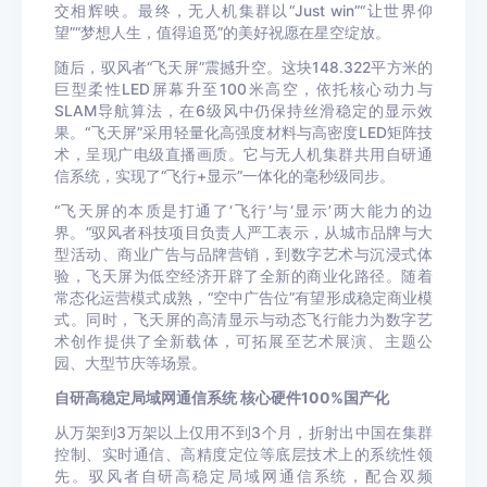
交相辉映。最终，无人机集群以“Just win”“让世界仰
望”“梦想人生，值得追觅”的美好祝愿在星空绽放。
随后，驭风者“飞天屏”震撼升空。这块148.322平方米的
巨型柔性LED屏幕升至100米高空，依托核心动力与
SLAM导航算法，在6级风中仍保持丝滑稳定的显示效
果。“飞天屏”采用轻量化高强度材料与高密度LED矩阵技
术，呈现广电级直播画质。它与无人机集群共用自研通
信系统，实现了“飞行+显示”一体化的毫秒级同步。
“飞天屏的本质是打通了‘飞行’与‘显示’两大能力的边
界。”驭风者科技项目负责人严工表示，从城市品牌与大
型活动、商业广告与品牌营销，到数字艺术与沉浸式体
验，飞天屏为低空经济开辟了全新的商业化路径。随着
常态化运营模式成熟，“空中广告位”有望形成稳定商业模
式。同时，飞天屏的高清显示与动态飞行能力为数字艺
术创作提供了全新载体，可拓展至艺术展演、主题公
园、大型节庆等场景。
自研高稳定局域网通信系统 核心硬件100%国产化
从万架到3万架以上仅用不到3个月，折射出中国在集群
控制、实时通信、高精度定位等底层技术上的系统性领
先。驭风者自研高稳定局域网通信系统，配合双频