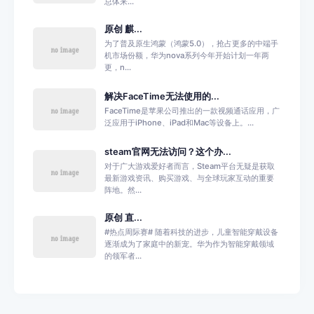
总体来...
原创 麒...
为了普及原生鸿蒙（鸿蒙5.0），抢占更多的中端手
机市场份额，华为nova系列今年开始计划一年两
更，n...
解决FaceTime无法使用的...
FaceTime是苹果公司推出的一款视频通话应用，广
泛应用于iPhone、iPad和Mac等设备上。...
steam官网无法访问？这个办...
对于广大游戏爱好者而言，Steam平台无疑是获取
最新游戏资讯、购买游戏、与全球玩家互动的重要
阵地。然...
原创 直...
#热点周际赛# 随着科技的进步，儿童智能穿戴设备
逐渐成为了家庭中的新宠。华为作为智能穿戴领域
的领军者...