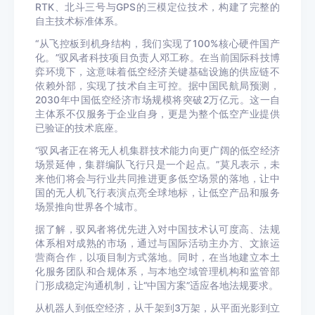
RTK、北斗三号与GPS的三模定位技术，构建了完整的
自主技术标准体系。
“从飞控板到机身结构，我们实现了100%核心硬件国产
化。”驭风者科技项目负责人邓工称。在当前国际科技博
弈环境下，这意味着低空经济关键基础设施的供应链不
依赖外部，实现了技术自主可控。据中国民航局预测，
2030年中国低空经济市场规模将突破2万亿元。这一自
主体系不仅服务于企业自身，更是为整个低空产业提供
已验证的技术底座。
“驭风者正在将无人机集群技术能力向更广阔的低空经济
场景延伸，集群编队飞行只是一个起点。”莫凡表示，未
来他们将会与行业共同推进更多低空场景的落地，让中
国的无人机飞行表演点亮全球地标，让低空产品和服务
场景推向世界各个城市。
据了解，驭风者将优先进入对中国技术认可度高、法规
体系相对成熟的市场，通过与国际活动主办方、文旅运
营商合作，以项目制方式落地。同时，在当地建立本土
化服务团队和合规体系，与本地空域管理机构和监管部
门形成稳定沟通机制，让“中国方案”适应各地法规要求。
从机器人到低空经济，从千架到3万架，从平面光影到立