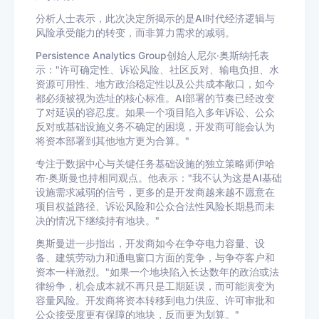
分析人士表示，此次决定所揭示的是AI时代经济逻辑与
风险承受能力的转变，而非算力需求的减弱。
Persistence Analytics Group创始人尼尔·奥斯纳托表
示："许可确定性、诉讼风险、社区反对、输电负担、水
资源可用性、地方政治稳定性以及公共成本敞口，如今
都必须被视为选址的核心标准。AI部署的节奏已经改变
了对延误的容忍度。如果一个项目陷入多年诉讼、公众
反对或基础设施义务不确定的困境，开发商可能会认为
将资本部署到其他地方更为合算。"
专注于数据中心与关键任务基础设施的独立策略师伊哈
布·奥斯曼也持相同观点。他表示："我不认为这是AI基础
设施需求减弱的信号，更多的是开发商越来越不愿意在
项目权益路径、诉讼风险和公众合法性风险长期悬而未
决的情况下继续持有地块。"
奥斯曼进一步指出，开发商如今在争夺电力容量、设
备、建筑劳动力和通电窗口方面的竞争，与争夺客户和
资本一样激烈。"如果一个地块陷入长达数年的政治或法
律纷争，机会成本就不再只是工期延误，而可能演变为
容量风险。开发商将资本转移到电力供应、许可审批和
公众接受度更有保障的地块，反而更为划算。"