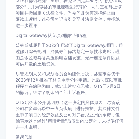
QTS在撤诉通知中重申弗吉尼亚州是其业务的"核心组成
部分"，并为该县的审批流程进行辩护，同时宣布终止该
项目并撤回相关法律文件。当被问及为何选择终止而非
继续上诉时，该公司将记者引导至其法庭文件，并拒绝
进一步置评。
Digital Gateway从立项到撤回的历程
普林斯威廉县于2022年启动了Digital Gateway项目，通
过修订综合规划，沿佩奇兰德路划定一条技术走廊，理
由是该区域具备高压输电基础设施、光纤连接条件以及
可供开发的土地资源。
尽管规划人员和规划委员会均建议否决，县监事会仍于
2023年12月批准了相关重新分区申请。此后法院以审批
程序存在缺陷为由，裁定上述批准无效。QTS于7月2日
的撤诉，终结了剩余的全部上诉程序。
QTS始终未公开说明做出这一决定的具体原因，尽管该
公司在多年诉讼中一直为该项目进行辩护。其法律文件
重申了项目的经济效益及公司对弗吉尼亚州的承诺，但
除表示这是经过"审慎考量"后做出的决定外，未提供任何
进一步说明。
延误代价