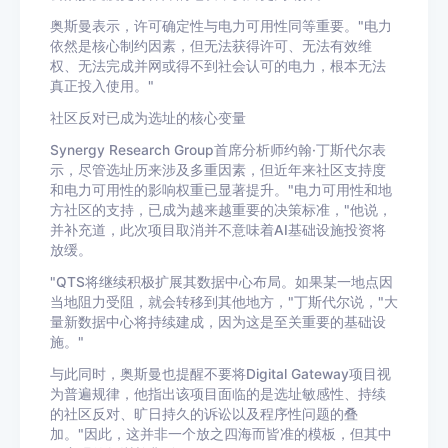
奥斯曼表示，许可确定性与电力可用性同等重要。"电力
依然是核心制约因素，但无法获得许可、无法有效维
权、无法完成并网或得不到社会认可的电力，根本无法
真正投入使用。"
社区反对已成为选址的核心变量
Synergy Research Group首席分析师约翰·丁斯代尔表
示，尽管选址历来涉及多重因素，但近年来社区支持度
和电力可用性的影响权重已显著提升。"电力可用性和地
方社区的支持，已成为越来越重要的决策标准，"他说，
并补充道，此次项目取消并不意味着AI基础设施投资将
放缓。
"QTS将继续积极扩展其数据中心布局。如果某一地点因
当地阻力受阻，就会转移到其他地方，"丁斯代尔说，"大
量新数据中心将持续建成，因为这是至关重要的基础设
施。"
与此同时，奥斯曼也提醒不要将Digital Gateway项目视
为普遍规律，他指出该项目面临的是选址敏感性、持续
的社区反对、旷日持久的诉讼以及程序性问题的叠
加。"因此，这并非一个放之四海而皆准的模板，但其中