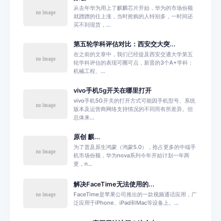
从去年华为用上了麒麟芯片开始，华为的市场份额
就蹭蹭的往上涨，当时抢购的人特别多，一时间还
买不到现货，...
第五轮学科评估对比：西安交大突...
在之前的文章中，我们已经提及西安交通大学第五
轮学科评估的表现可圈可点，新晋的3个A+学科：
机械工程、...
vivo手机5g开关在哪里打开
vivo手机5G开关的打开方式可能因手机型号、系统
版本及运营商网络支持情况的不同而有所差异。但
总体来...
原创 麒...
为了普及原生鸿蒙（鸿蒙5.0），抢占更多的中端手
机市场份额，华为nova系列今年开始计划一年两
更，n...
解决FaceTime无法使用的...
FaceTime是苹果公司推出的一款视频通话应用，广
泛应用于iPhone、iPad和Mac等设备上。...