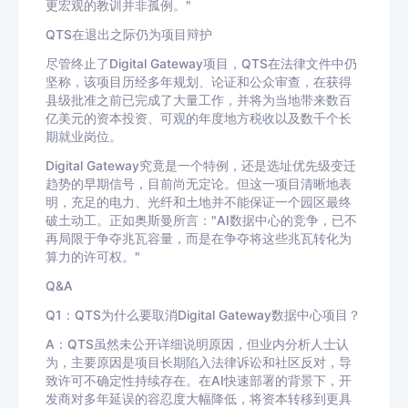
更宏观的教训并非孤例。"
QTS在退出之际仍为项目辩护
尽管终止了Digital Gateway项目，QTS在法律文件中仍
坚称，该项目历经多年规划、论证和公众审查，在获得
县级批准之前已完成了大量工作，并将为当地带来数百
亿美元的资本投资、可观的年度地方税收以及数千个长
期就业岗位。
Digital Gateway究竟是一个特例，还是选址优先级变迁
趋势的早期信号，目前尚无定论。但这一项目清晰地表
明，充足的电力、光纤和土地并不能保证一个园区最终
破土动工。正如奥斯曼所言："AI数据中心的竞争，已不
再局限于争夺兆瓦容量，而是在争夺将这些兆瓦转化为
算力的许可权。"
Q&A
Q1：QTS为什么要取消Digital Gateway数据中心项目？
A：QTS虽然未公开详细说明原因，但业内分析人士认
为，主要原因是项目长期陷入法律诉讼和社区反对，导
致许可不确定性持续存在。在AI快速部署的背景下，开
发商对多年延误的容忍度大幅降低，将资本转移到更具