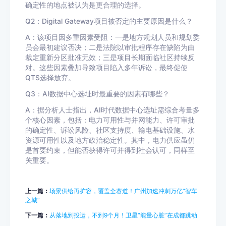
确定性的地点被认为是更合理的选择。
Q2：Digital Gateway项目被否定的主要原因是什么？
A：该项目因多重因素受阻：一是地方规划人员和规划委
员会最初建议否决；二是法院以审批程序存在缺陷为由
裁定重新分区批准无效；三是项目长期面临社区持续反
对。这些因素叠加导致项目陷入多年诉讼，最终促使
QTS选择放弃。
Q3：AI数据中心选址时最重要的因素有哪些？
A：据分析人士指出，AI时代数据中心选址需综合考量多
个核心因素，包括：电力可用性与并网能力、许可审批
的确定性、诉讼风险、社区支持度、输电基础设施、水
资源可用性以及地方政治稳定性。其中，电力供应虽仍
是首要约束，但能否获得许可并得到社会认可，同样至
关重要。
上一篇：
场景供给再扩容，覆盖全赛道！广州加速冲刺万亿“智车
之城”
下一篇：
从落地到投运，不到9个月！卫星“能量心脏”在成都跳动